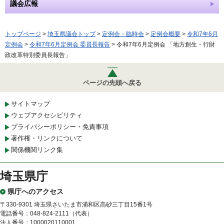
議会広報
トップページ
>
埼玉県議会トップ
>
定例会・臨時会
>
定例会概要
>
令和7年6月
定例会
>
令和7年6月定例会 委員長報告
> 令和7年6月定例会 「地方創生・行財
政改革特別委員長報告」
ページの先頭へ戻る
サイトマップ
ウェブアクセシビリティ
プライバシーポリシー・免責事項
著作権・リンクについて
関係機関リンク集
埼玉県庁
県庁へのアクセス
〒330-9301 埼玉県さいたま市浦和区高砂三丁目15番1号
電話番号：048-824-2111（代表）
法人番号：1000020110001