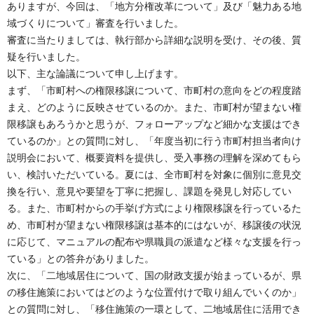
ありますが、今回は、「地方分権改革について」及び「魅力ある地
域づくりについて」審査を行いました。
審査に当たりましては、執行部から詳細な説明を受け、その後、質
疑を行いました。
以下、主な論議について申し上げます。
まず、「市町村への権限移譲について、市町村の意向をどの程度踏
まえ、どのように反映させているのか。また、市町村が望まない権
限移譲もあろうかと思うが、フォローアップなど細かな支援はでき
ているのか」との質問に対し、「年度当初に行う市町村担当者向け
説明会において、概要資料を提供し、受入事務の理解を深めてもら
い、検討いただいている。夏には、全市町村を対象に個別に意見交
換を行い、意見や要望を丁寧に把握し、課題を発見し対応してい
る。また、市町村からの手挙げ方式により権限移譲を行っているた
め、市町村が望まない権限移譲は基本的にはないが、移譲後の状況
に応じて、マニュアルの配布や県職員の派遣など様々な支援を行っ
ている」との答弁がありました。
次に、「二地域居住について、国の財政支援が始まっているが、県
の移住施策においてはどのような位置付けで取り組んでいくのか」
との質問に対し、「移住施策の一環として、二地域居住に活用でき