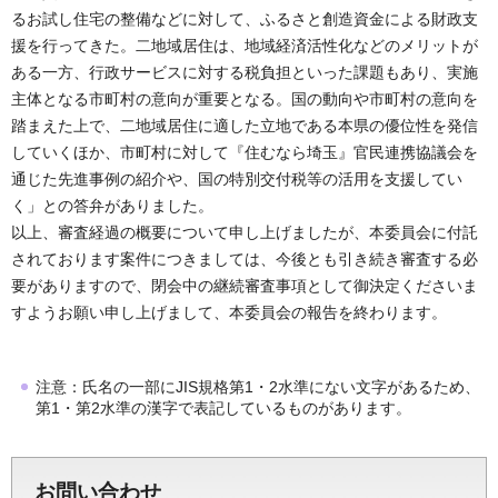
るお試し住宅の整備などに対して、ふるさと創造資金による財政支
援を行ってきた。二地域居住は、地域経済活性化などのメリットが
ある一方、行政サービスに対する税負担といった課題もあり、実施
主体となる市町村の意向が重要となる。国の動向や市町村の意向を
踏まえた上で、二地域居住に適した立地である本県の優位性を発信
していくほか、市町村に対して『住むなら埼玉』官民連携協議会を
通じた先進事例の紹介や、国の特別交付税等の活用を支援してい
く」との答弁がありました。
以上、審査経過の概要について申し上げましたが、本委員会に付託
されております案件につきましては、今後とも引き続き審査する必
要がありますので、閉会中の継続審査事項として御決定くださいま
すようお願い申し上げまして、本委員会の報告を終わります。
注意：氏名の一部にJIS規格第1・2水準にない文字があるため、
第1・第2水準の漢字で表記しているものがあります。
お問い合わせ