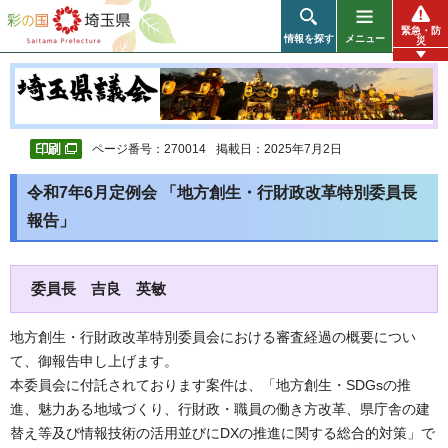
彩の国 埼玉県
緊急・防
情報を探す
メニュー
災
ページ番号：270014
掲載日：2025年7月2日
令和7年6月定例会 「地方創生・行財政改革特別委員長
報告」
委員長 吉良 英敏
地方創生・行財政改革特別委員会における審査経過の概要につい
て、御報告申し上げます。
本委員会に付託されております案件は、「地方創生・SDGsの推
進、魅力ある地域づくり、行財政・職員の働き方改革、県庁舎の建
替え等及び情報技術の活用並びにDXの推進に関する総合的対策」で