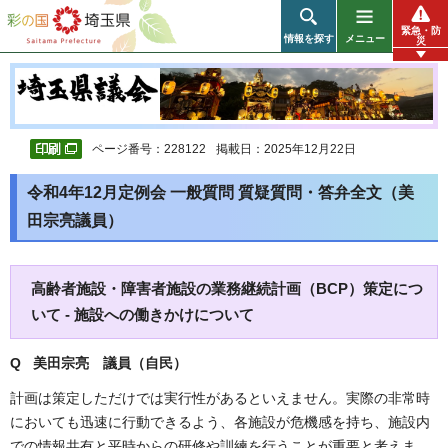
彩の国 埼玉県
緊急・防
情報を探す
メニュー
災
ページ番号：228122
掲載日：2025年12月22日
令和4年12月定例会 一般質問 質疑質問・答弁全文（美
田宗亮議員）
高齢者施設・障害者施設の業務継続計画（BCP）策定につ
いて - 施設への働きかけについて
Q 美田宗亮 議員（自民）
計画は策定しただけでは実行性があるといえません。実際の非常時
においても迅速に行動できるよう、各施設が危機感を持ち、施設内
での情報共有と平時からの研修や訓練を行うことが重要と考えま