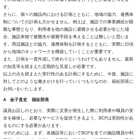
す。
さらに、個々の施設内における計画とともに、地域の協力、連携体
制についての計画も欠かせません。例えば、施設での事業継続が困
難な事態となり、利用者を他の施設に避難させる必要が生じた場
合、施設単独で避難先や避難手段を考えることは難しいと思いま
す。周辺施設との協力、連携体制を計画するとともに、実際に日頃
から地域のネットワークを構築していくことが重要です。
また、計画を一度作成して終わりというわけでもありません。最新
の知見等を踏まえた定期的な見直しが必要です。
以上の点を踏まえた実行性のある計画にするために、今後、施設に
対してどのような働きかけを行っていくつもりなのか、福祉部長に
お伺いをいたします。
A 金子直史 福祉部長
議員お話しのとおり、実際に災害が発生した際に利用者や職員の安
全を確保し、必要なサービスを提供できるよう、BCPは実効性があ
るものにする必要があります。
そのためには、まず、各施設等においてBCPを全ての施設職員や利