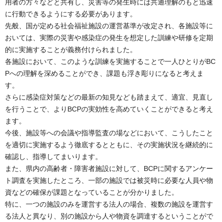
用者の方々などと共有し、災害等の発生時には共通理解のもと迅速
に行動できるようにする必要があります。
先般、国が定める社会福祉施設の運営基準が改定され、各施設等に
おいては、実際の災害や感染症の発生を想定した訓練や研修を定期
的に実施することが義務付けられました。
各施設において、このような訓練を実施することで一人ひとりがBC
Pへの理解を深めることができ、課題も浮き彫りになると考えま
す。
さらに感染症対策などの最新の知見なども踏まえて、適宜、見直し
を行うことで、よりBCPの実効性を高めていくことができると考え
ます。
今後、施設等への会議や指導監査の場などにおいて、こうしたこと
を適切に実施するよう徹底するとともに、その実施状況を継続的に
確認し、指導してまいります。
また、県内の高齢者・障害者施設に対して、BCPに関するアンケー
ト調査を実施したところ、一部の施設では被災時に必要な人員や物
資などの確保が課題となっていることが分かりました。
特に、一つの施設のみを運営する法人の場合、複数の施設を運営す
る法人と異なり、別の施設から人や物資を調達するということがで