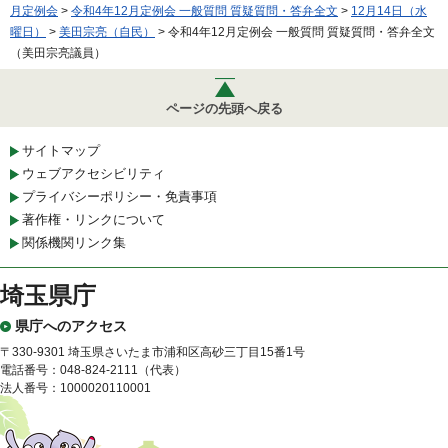
月定例会
>
令和4年12月定例会 一般質問 質疑質問・答弁全文
>
12月14日（水
曜日）
>
美田宗亮（自民）
> 令和4年12月定例会 一般質問 質疑質問・答弁全文
（美田宗亮議員）
ページの先頭へ戻る
サイトマップ
ウェブアクセシビリティ
プライバシーポリシー・免責事項
著作権・リンクについて
関係機関リンク集
埼玉県庁
県庁へのアクセス
〒330-9301 埼玉県さいたま市浦和区高砂三丁目15番1号
電話番号：048-824-2111（代表）
法人番号：1000020110001