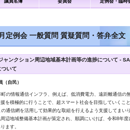
議員名簿
委員会
定例会・臨時
9月定例会 一般質問 質疑質問・答弁全文
ジャンクション周辺地域基本計画等の進捗について - SA
について
（自民）
市町の情報通信インフラ、例えば、低消費電力、遠距離通信の無
支援を積極的に行うことで、超スマート社会を目指していくこ
がこの通信網を活用して効果的な取組を行えるよう支援してまい
周辺地域整備基本計画が策定され、順調にいけば、令和8年度に
あります。