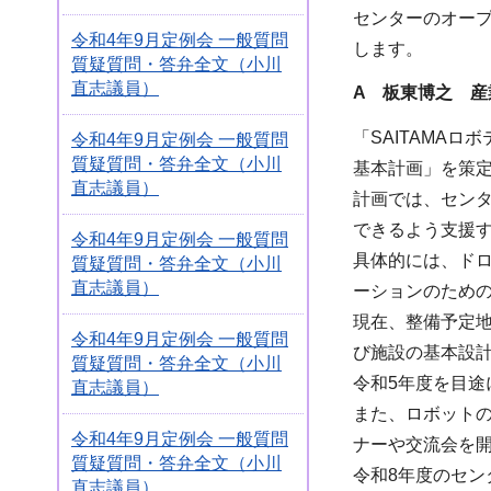
センターのオー
令和4年9月定例会 一般質問
します。
質疑質問・答弁全文（小川
直志議員）
A 板東博之 産
「SAITAMA
令和4年9月定例会 一般質問
質疑質問・答弁全文（小川
基本計画」を策
直志議員）
計画では、セン
できるよう支援
令和4年9月定例会 一般質問
具体的には、ド
質疑質問・答弁全文（小川
直志議員）
ーションのため
現在、整備予定
令和4年9月定例会 一般質問
び施設の基本設
質疑質問・答弁全文（小川
令和5年度を目途
直志議員）
また、ロボット
令和4年9月定例会 一般質問
ナーや交流会を
質疑質問・答弁全文（小川
令和8年度のセ
直志議員）