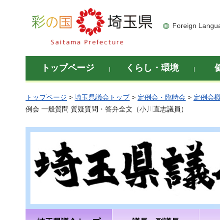
彩の国 埼玉県
Foreign Langu
トップページ
くらし・環境
トップページ
>
埼玉県議会トップ
>
定例会・臨時会
>
定例会
例会 一般質問 質疑質問・答弁全文（小川直志議員）