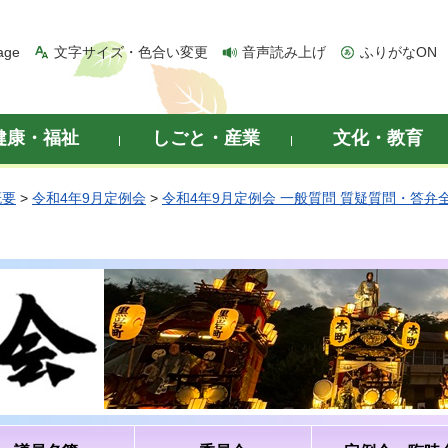
age
文字サイズ・色合い変更
音声読み上げ
ふりがなON
健康・福祉
しごと・産業
文化・教育
概要
>
令和4年9月定例会
>
令和4年9月定例会 一般質問 質疑質問・答弁