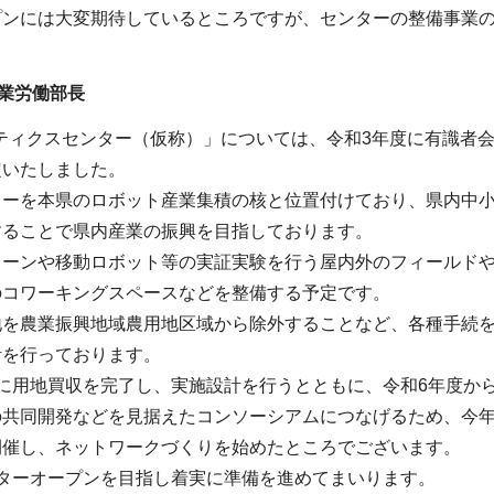
プンには大変期待しているところですが、センターの整備事業
業労働部長
ロボティクスセンター（仮称）」については、令和3年度に有識
定いたしました。
ターを本県のロボット産業集積の核と位置付けており、県内中
することで県内産業の振興を目指しております。
ローンや移動ロボット等の実証実験を行う屋内外のフィールド
のコワーキングスペースなどを整備する予定です。
地を農業振興地域農用地区域から除外することなど、各種手続
計を行っております。
に用地買収を完了し、実施設計を行うとともに、令和6年度か
の共同開発などを見据えたコンソーシアムにつなげるため、今
開催し、ネットワークづくりを始めたところでございます。
ンターオープンを目指し着実に準備を進めてまいります。