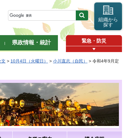
組織から
探す
緊急・防災
県政情報・統計
全文
>
10月4日（火曜日）
>
小川直志（自民）
> 令和4年9月定