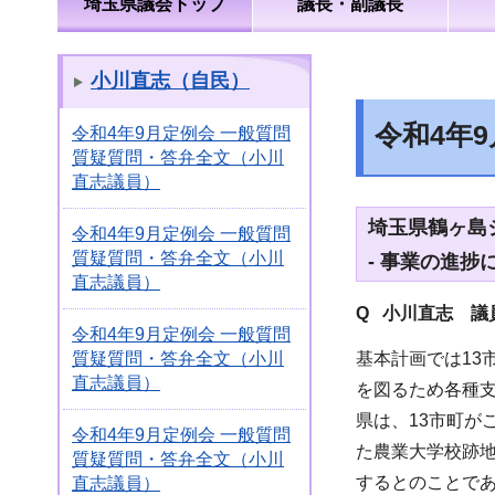
埼玉県議会トップ
議長・副議長
小川直志（自民）
令和4年
令和4年9月定例会 一般質問
質疑質問・答弁全文（小川
直志議員）
埼玉県鶴ヶ島
令和4年9月定例会 一般質問
質疑質問・答弁全文（小川
- 事業の進捗
直志議員）
Q 小川直志
議員
令和4年9月定例会 一般質問
基本計画では13
質疑質問・答弁全文（小川
直志議員）
を図るため各種
県は、13市町
令和4年9月定例会 一般質問
た農業大学校跡地
質疑質問・答弁全文（小川
するとのことで
直志議員）