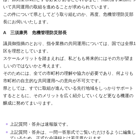
いて共同運用の取組を進めることが求められています。
この件について県としてどう取り組むのか、再度、危機管理防災部
長にお伺いいたします。
A 三須康男 危機管理防災部長
議員御指摘のとおり、指令業務の共同運用については、国では全県1
区を理想としています。
スケールメリットを踏まえれば、私どもも将来的にはその方が望ま
しいのではないかと考えます。
そのためには、全ての市町村の理解や協力が必要であり、何よりも
市町村の自主的な共同運用への意向が不可欠です。
県としては、すでに取組が進んでいる先行地域をしっかりサポート
するとともに、そのメリットを広く紹介していくなど更なる機運の
醸成に努めてまいります。
上記質問・答弁は速報版です。
上記質問・答弁は、一問一答形式でご覧いただけるように編集し
ているため、正式な会議録とは若干異なります。