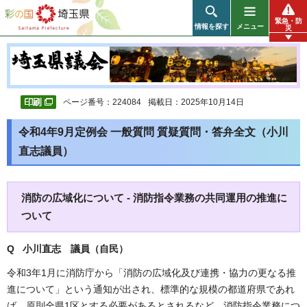
彩の国 埼玉県
緊急・防
情報を探す
メニュー
災
ページ番号：224084
掲載日：2025年10月14日
令和4年9月定例会 一般質問 質疑質問・答弁全文（小川
直志議員）
消防の広域化について - 消防指令業務の共同運用の推進に
ついて
Q 小川直志
議員（自民）
令和3年1月に消防庁から「消防の広域化及び連携・協力の更なる推
進について」という通知が出され、標準的な規模の都道府県であれ
ば、原則全県1区とする必要があるとされるなど、消防指令業務につ