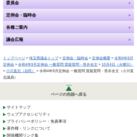
委員会
定例会・臨時会
各種ご案内
議会広報
トップページ
>
埼玉県議会トップ
>
定例会・臨時会
>
定例会概要
>
令和4年9月
定例会
>
令和4年9月定例会 一般質問 質疑質問・答弁全文
>
10月4日（火曜日）
>
小川直志（自民）
> 令和4年9月定例会 一般質問 質疑質問・答弁全文（小川直
志議員）
ページの先頭へ戻る
サイトマップ
ウェブアクセシビリティ
プライバシーポリシー・免責事項
著作権・リンクについて
関係機関リンク集