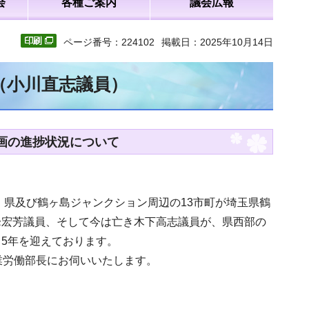
会
各種ご案内
議会広報
ページ番号：224102
掲載日：2025年10月14日
（小川直志議員）
計画の進捗状況について
、県及び鶴ヶ島ジャンクション周辺の13市町が埼玉県鶴
峰宏芳議員、そして今は亡き木下高志議員が、県西部の
5年を迎えております。
業労働部長にお伺いいたします。