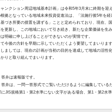
ャンクション周辺地域基本計画」は令和5年3月末に終期を迎
の根拠となっている地域未来投資促進法は、「法施行後5年を経
に基づき所要の措置を講ずる」ことと定められており、現在、
画を更新し、この地域において引き続き、新たな企業価値を生
では明確に申し上げることができないのが実情です。
して今後の方針を早期に示していただくよう要望してまいりま
たしましては、現在の計画が当初の目的を達成して地域の活性
っかりと取り組んでまいります。
・答弁は速報版です。
・答弁は、一問一答形式でご覧いただけるように編集している
部にJIS規格第1・第2水準にない文字がある場合、第1・第2