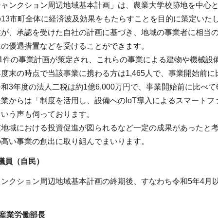
ャンクション周辺地域基本計画」は、農業大学校跡地を中心とし
13市町全体に経済波及効果をもたらすことを目的に策定いた
業が、承認を受けた自社の計画に基づき、地域の事業者に相当
上の優遇措置などを受けることができます。
21件の事業計画が策定され、これらの事業による建物や機械設
度末の時点で当該事業に携わる方は1,465人で、事業開始前に
和3年度の法人二税は約1億6,000万円で、事業開始前に比べて
業からは「制度を活用し、設備へのIoT導入によるスマート
という声も伺っております。
地域における投資促進が図られるなど一定の成果があったと考え
の高い事業の創出に取り組んでまいります。
員（自民）
ャンクション周辺地域基本計画の終期後、すなわち令和5年4月
産業労働部長