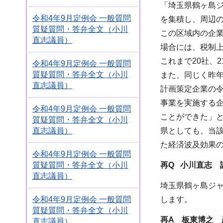
「埼玉県鶴ヶ島ジ
令和4年9月定例会 一般質問
を集積し、周辺の
質疑質問・答弁全文（小川
この区域内の企
直志議員）
場合には、税制
これまで20社、
令和4年9月定例会 一般質問
質疑質問・答弁全文（小川
また、同じく昨年
直志議員）
計画策定企業の令
事業を実施する企
令和4年9月定例会 一般質問
ことができた」
質疑質問・答弁全文（小川
直志議員）
県としても、当該
た経済波及効果
令和4年9月定例会 一般質問
質疑質問・答弁全文（小川
再Q 小川直志
議
直志議員）
埼玉県鶴ヶ島ジ
します。
令和4年9月定例会 一般質問
質疑質問・答弁全文（小川
再A 板東博之 
直志議員）