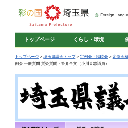
彩の国 埼玉県
Foreign Langu
トップページ
くらし・環境
トップページ
>
埼玉県議会トップ
>
定例会・臨時会
>
定例会
例会 一般質問 質疑質問・答弁全文（小川直志議員）