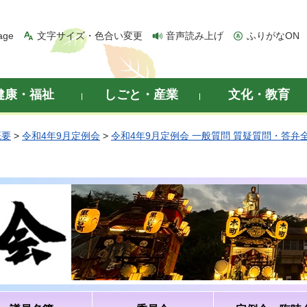
age
文字サイズ・色合い変更
音声読み上げ
ふりがなON
健康・福祉
しごと・産業
文化・教育
概要
>
令和4年9月定例会
>
令和4年9月定例会 一般質問 質疑質問・答弁