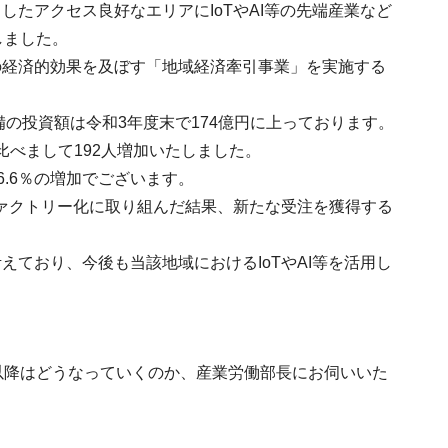
たアクセス良好なエリアにIoTやAI等の先端産業など
しました。
の経済的効果を及ぼす「地域経済牽引事業」を実施する
備の投資額は令和3年度末で174億円に上っております。
比べまして192人増加いたしました。
6.6％の増加でございます。
ファクトリー化に取り組んだ結果、新たな受注を獲得する
ており、今後も当該地域におけるIoTやAI等を活用し
以降はどうなっていくのか、産業労働部長にお伺いいた