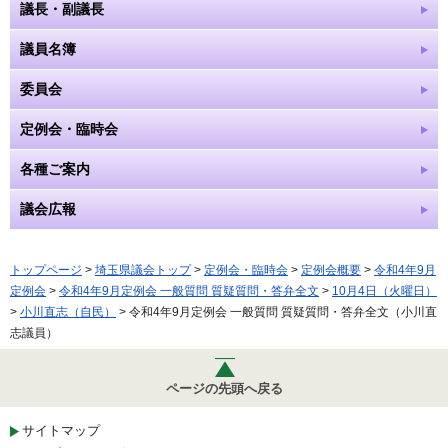
議長・副議長
議員名簿
委員会
定例会・臨時会
各種ご案内
議会広報
トップページ
>
埼玉県議会トップ
>
定例会・臨時会
>
定例会概要
>
令和4年9月
定例会
>
令和4年9月定例会 一般質問 質疑質問・答弁全文
>
10月4日（火曜日）
>
小川直志（自民）
> 令和4年9月定例会 一般質問 質疑質問・答弁全文（小川直
志議員）
ページの先頭へ戻る
サイトマップ