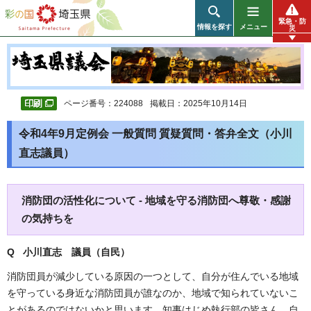
彩の国 埼玉県
緊急・防
情報を探す
メニュー
災
ページ番号：224088
掲載日：2025年10月14日
令和4年9月定例会 一般質問 質疑質問・答弁全文（小川
直志議員）
消防団の活性化について - 地域を守る消防団へ尊敬・感謝
の気持ちを
Q 小川直志
議員（自民）
消防団員が減少している原因の一つとして、自分が住んでいる地域
を守っている身近な消防団員が誰なのか、地域で知られていないこ
とがあるのではないかと思います。知事はじめ執行部の皆さん、自