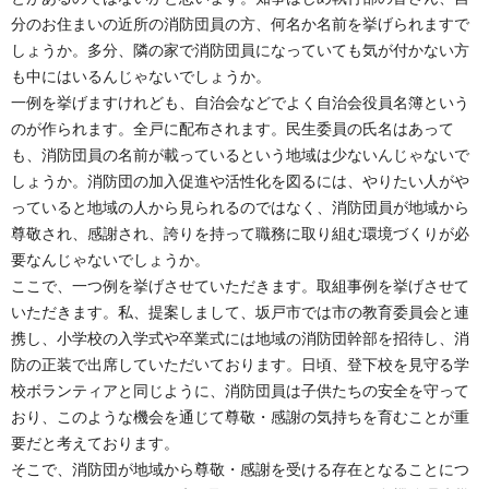
分のお住まいの近所の消防団員の方、何名か名前を挙げられますで
しょうか。多分、隣の家で消防団員になっていても気が付かない方
も中にはいるんじゃないでしょうか。
一例を挙げますけれども、自治会などでよく自治会役員名簿という
のが作られます。全戸に配布されます。民生委員の氏名はあって
も、消防団員の名前が載っているという地域は少ないんじゃないで
しょうか。消防団の加入促進や活性化を図るには、やりたい人がや
っていると地域の人から見られるのではなく、消防団員が地域から
尊敬され、感謝され、誇りを持って職務に取り組む環境づくりが必
要なんじゃないでしょうか。
ここで、一つ例を挙げさせていただきます。取組事例を挙げさせて
いただきます。私、提案しまして、坂戸市では市の教育委員会と連
携し、小学校の入学式や卒業式には地域の消防団幹部を招待し、消
防の正装で出席していただいております。日頃、登下校を見守る学
校ボランティアと同じように、消防団員は子供たちの安全を守って
おり、このような機会を通じて尊敬・感謝の気持ちを育むことが重
要だと考えております。
そこで、消防団が地域から尊敬・感謝を受ける存在となることにつ