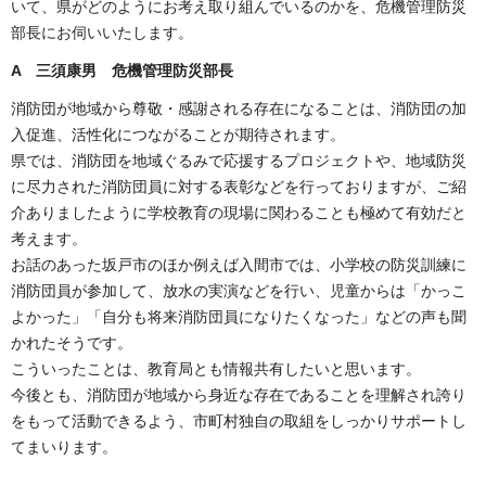
いて、県がどのようにお考え取り組んでいるのかを、危機管理防災
部長にお伺いいたします。
A 三須康男 危機管理防災部長
消防団が地域から尊敬・感謝される存在になることは、消防団の加
入促進、活性化につながることが期待されます。
県では、消防団を地域ぐるみで応援するプロジェクトや、地域防災
に尽力された消防団員に対する表彰などを行っておりますが、ご紹
介ありましたように学校教育の現場に関わることも極めて有効だと
考えます。
お話のあった坂戸市のほか例えば入間市では、小学校の防災訓練に
消防団員が参加して、放水の実演などを行い、児童からは「かっこ
よかった」「自分も将来消防団員になりたくなった」などの声も聞
かれたそうです。
こういったことは、教育局とも情報共有したいと思います。
今後とも、消防団が地域から身近な存在であることを理解され誇り
をもって活動できるよう、市町村独自の取組をしっかりサポートし
てまいります。