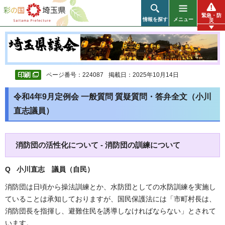
彩の国 埼玉県
緊急・防
情報を探す
メニュー
災
ページ番号：224087
掲載日：2025年10月14日
令和4年9月定例会 一般質問 質疑質問・答弁全文（小川
直志議員）
消防団の活性化について - 消防団の訓練について
Q 小川直志
議員（自民）
消防団は日頃から操法訓練とか、水防団としての水防訓練を実施し
ていることは承知しておりますが、国民保護法には「市町村長は、
消防団長を指揮し、避難住民を誘導しなければならない」とされて
います。