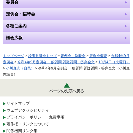
委員会
定例会・臨時会
各種ご案内
議会広報
トップページ
>
埼玉県議会トップ
>
定例会・臨時会
>
定例会概要
>
令和4年9月
定例会
>
令和4年9月定例会 一般質問 質疑質問・答弁全文
>
10月4日（火曜日）
>
小川直志（自民）
> 令和4年9月定例会 一般質問 質疑質問・答弁全文（小川直
志議員）
ページの先頭へ戻る
サイトマップ
ウェブアクセシビリティ
プライバシーポリシー・免責事項
著作権・リンクについて
関係機関リンク集