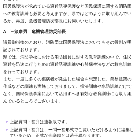
国民保護法が求めている避難誘導保護など国民保護に関する消防団
への教育訓練も必要と考えますが、県ではどのように取り組んでい
るか、再度、危機管理防災部長にお伺いいたします。
A 三須康男 危機管理防災部長
議員御指摘のとおり、消防団は国民保護法においてもその役割が明
記されております。
県では、消防学校における消防団員に対する教育訓練の中で、住民
避難を迅速に行うための避難誘導訓練や心肺蘇生法などの救急訓練
を行っております。
また、一度に多くの傷病者が発生した場合を想定した、簡易担架の
作成などの訓練も実施しておりまして、操法訓練や水防訓練だけで
なく、国民保護事案において活用すべき有効な教育訓練にも取り組
んでいるところでございます。
上記質問・答弁は速報版です。
上記質問・答弁は、一問一答形式でご覧いただけるように編集し
ているため、正式な会議録とは若干異なります。