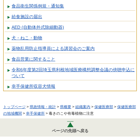
食品衛生関係例規・通知集
給食施設の届出
AED (自動体外式除細動器)
犬・ねこ・動物
薬物乱用防止指導員による講習会のご案内
食品営業に関すること
令和6年度第2回埼玉県利根地域医療構想調整会議の傍聴申込に
ついて
幸手保健所収容犬情報
トップページ
>
県政情報・統計
>
県概要
>
組織案内
>
保健医療部
>
保健医療部
の地域機関
>
幸手保健所
> 毒きのこや有毒植物に注意
ページの先頭へ戻る