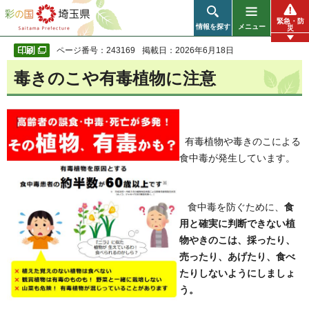
彩の国 埼玉県
緊急・防
情報を探す
メニュー
災
ページ番号：243169
掲載日：2026年6月18日
毒きのこや有毒植物に注意
有毒植物や毒きのこによる
食中毒が発生しています。
食中毒を防ぐために、
食
用と確実に判断できない植
物やきのこは、採ったり、
売ったり、あげたり、食べ
たりしないようにしましょ
う。