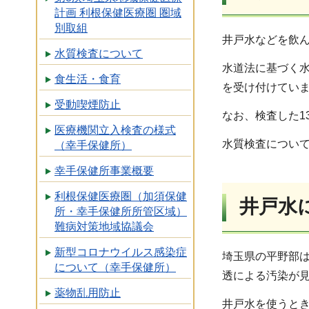
計画 利根保健医療圏 圏域
別取組
井戸水などを飲
水質検査について
水道法に基づく水
食生活・食育
を受け付けてい
受動喫煙防止
なお、検査した1
医療機関立入検査の様式
水質検査につい
（幸手保健所）
幸手保健所事業概要
利根保健医療圏（加須保健
井戸水
所・幸手保健所所管区域）
難病対策地域協議会
新型コロナウイルス感染症
埼玉県の平野部
について（幸手保健所）
透による汚染が
薬物乱用防止
井戸水を使うと