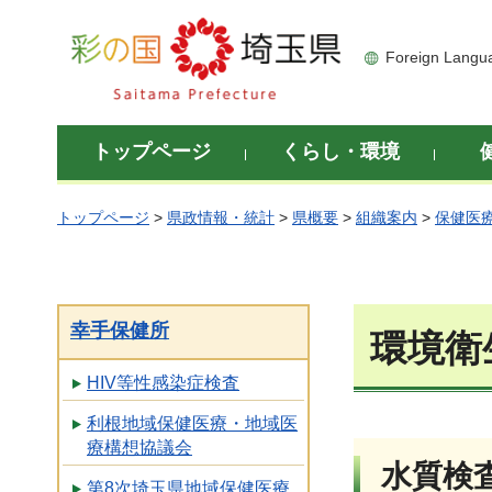
彩の国 埼玉県
Foreign Langu
トップページ
くらし・環境
トップページ
>
県政情報・統計
>
県概要
>
組織案内
>
保健医
幸手保健所
環境衛
HIV等性感染症検査
利根地域保健医療・地域医
療構想協議会
水質検
第8次埼玉県地域保健医療