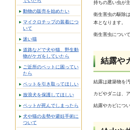
でいたら
持ちの悪い虫が
動物の販売を始めたい
衛生害虫の駆除
マイクロチップの装着につ
本となります。
いて
衛生害虫につい
迷い猫
道路などで犬や猫、野生動
物がケガをしていたら
結露や
ご近所のペットに困ってい
たら
結露は建築物を
ペットを引き取ってほしい
カビやダニは、
放浪犬を保護してほしい
結露やカビにつ
ペットが死んでしまったら
犬や猫の去勢や避妊手術に
ついて