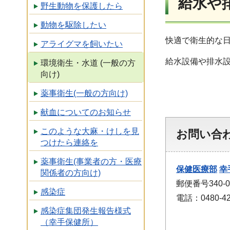
給水や
野生動物を保護したら
動物を駆除したい
快適で衛生的な
アライグマを飼いたい
給水設備や排水
環境衛生・水道 (一般の方
向け)
薬事衛生(一般の方向け)
献血についてのお知らせ
このような大麻・けしを見
お問い合
つけたら連絡を
薬事衛生(事業者の方・医療
保健医療部
幸
関係者の方向け)
郵便番号340-
感染症
電話：0480-42
感染症集団発生報告様式
（幸手保健所）