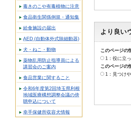
毒きのこや有毒植物に注意
食品衛生関係例規・通知集
給食施設の届出
より良い
AED (自動体外式除細動器)
犬・ねこ・動物
このページの
1：役に立
薬物乱用防止指導員による
このページの
講習会のご案内
1：見つけ
食品営業に関すること
令和6年度第2回埼玉県利根
地域医療構想調整会議の傍
聴申込について
幸手保健所収容犬情報