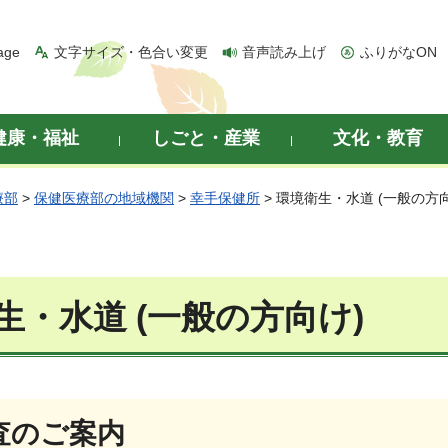
age
文字サイズ・色合い変更
音声読み上げ
ふりがなON
健康・福祉
しごと・産業
文化・教育
療部
>
保健医療部の地域機関
>
幸手保健所
> 環境衛生・水道 (一般の方
生・水道 (一般の方向け)
査のご案内