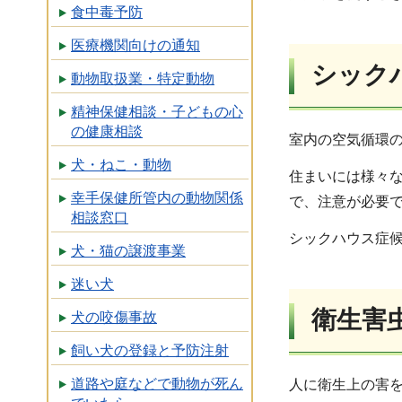
食中毒予防
医療機関向けの通知
シック
動物取扱業・特定動物
精神保健相談・子どもの心
の健康相談
室内の空気循環
犬・ねこ・動物
住まいには様々
幸手保健所管内の動物関係
で、注意が必要
相談窓口
シックハウス症
犬・猫の譲渡事業
迷い犬
衛生害
犬の咬傷事故
飼い犬の登録と予防注射
道路や庭などで動物が死ん
人に衛生上の害