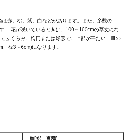
色は赤、桃、紫、白などがあります。また、多数の
。 花が咲いているときは、100～160cmの草丈にな
 てふくらみ、楕円または球形で、上部が平たい 皿の
m、径3～6cm)になります。
一重咲(一貫種)