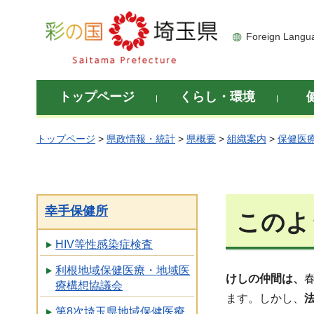
彩の国 埼玉県
Foreign Langu
トップページ
くらし・環境
トップページ
>
県政情報・統計
>
県概要
>
組織案内
>
保健医
幸手保健所
このよ
HIV等性感染症検査
利根地域保健医療・地域医
けしの仲間は、
療構想協議会
ます。しかし、
第8次埼玉県地域保健医療