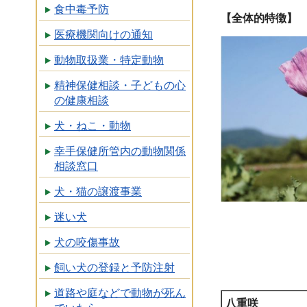
食中毒予防
【全体的特徴】
医療機関向けの通知
動物取扱業・特定動物
精神保健相談・子どもの心
の健康相談
犬・ねこ・動物
幸手保健所管内の動物関係
相談窓口
犬・猫の譲渡事業
迷い犬
犬の咬傷事故
飼い犬の登録と予防注射
道路や庭などで動物が死ん
八重咲