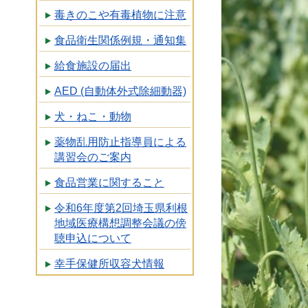
毒きのこや有毒植物に注意
食品衛生関係例規・通知集
給食施設の届出
AED (自動体外式除細動器)
犬・ねこ・動物
薬物乱用防止指導員による
講習会のご案内
食品営業に関すること
令和6年度第2回埼玉県利根
地域医療構想調整会議の傍
聴申込について
幸手保健所収容犬情報