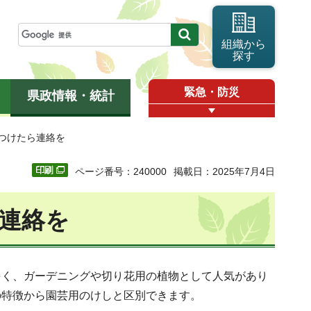
組織から
探す
緊急・防災
県政情報・統計
つけたら連絡を
ページ番号：240000
掲載日：2025年7月4日
連絡を
多く、ガーデニングや切り花用の植物として人気があり
の特徴から園芸用のけしと区別できます。