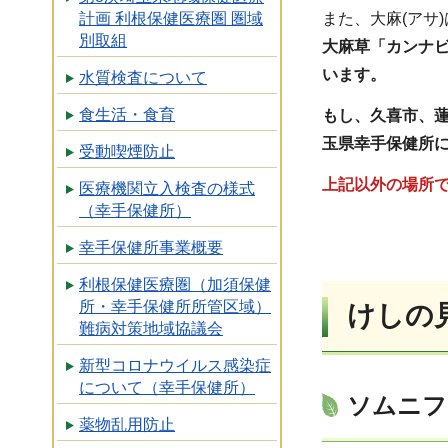
また、大麻(アサ
計画 利根保健医療圏 圏域
別取組
大麻草「カンナ
います。
水質検査について
食生活・食育
もし、久喜市、
玉県幸手保健所
受動喫煙防止
上記以外の場所
医療機関立入検査の様式
（幸手保健所）
幸手保健所事業概要
利根保健医療圏（加須保健
所・幸手保健所所管区域）
けしの
難病対策地域協議会
新型コロナウイルス感染症
について（幸手保健所）
ソムニフ
薬物乱用防止