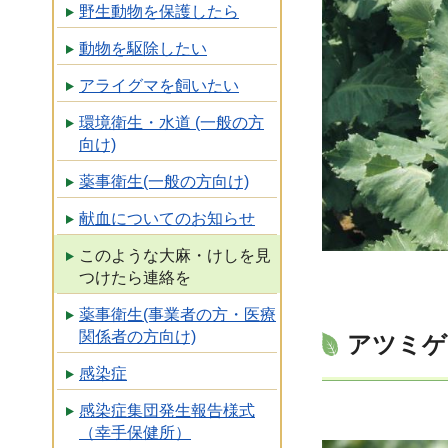
野生動物を保護したら
動物を駆除したい
アライグマを飼いたい
環境衛生・水道 (一般の方
向け)
薬事衛生(一般の方向け)
献血についてのお知らせ
このような大麻・けしを見
つけたら連絡を
薬事衛生(事業者の方・医療
関係者の方向け)
アツミゲ
感染症
感染症集団発生報告様式
（幸手保健所）