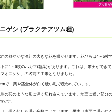
ニゲシ (ブラクテアツム種)
cmの鮮やかな深紅の大きな花を咲かせます。花びらは4～6枚
に4～6枚のハカマ(苞葉)があります。これは、果実ができ
カマオニゲシ」の名前の由来となりました。
0cmで、葉や茎全体が白く硬い毛で覆われています。
鳥の羽のような形に深く切れ込んでいます。地面に近い部分の葉
cmです。
は、硬く伏した毛が多数ついています。果実は表面に毛がなく