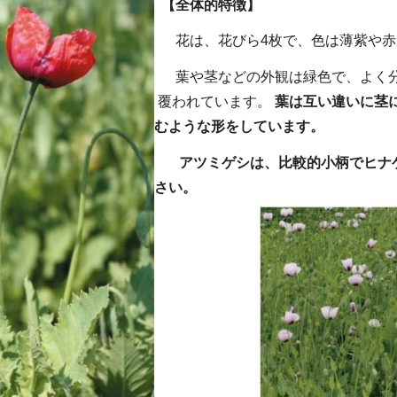
【全体的特徴】
花は、花びら4枚で、色は薄紫や赤が
葉や茎などの外観は緑色で、よく分
覆われています。
葉は互い違いに茎
むような形をしています。
アツミゲシは、比較的小柄でヒナ
さい。