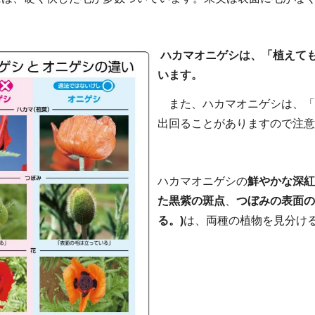
ハカマオニゲシは、「植えて
います。
また、ハカマオニゲシは、「
出回ることがありますので注意
ハカマオニゲシの
鮮やかな深紅
た黒紫の斑点
、
つぼみの表面の
る。)
は、両種の植物を見分け