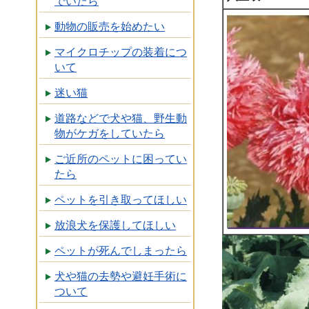
でいたら
動物の販売を始めたい
マイクロチップの装着につ
いて
迷い猫
道路などで犬や猫、野生動
物がケガをしていたら
ご近所のペットに困ってい
たら
ペットを引き取ってほしい
放浪犬を保護してほしい
ペットが死んでしまったら
犬や猫の去勢や避妊手術に
ついて