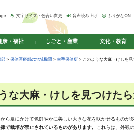
age
文字サイズ・色合い変更
音声読み上げ
ふりがなON
健康・福祉
しごと・産業
文化・教育
療部
>
保健医療部の地域機関
>
幸手保健所
> このような大麻・けしを見
うな大麻・けしを見つけたら
春から夏にかけて色鮮やかに美しい大きな花を咲かせるものが
法律で栽培が禁止されているものがあります。
これらは、外観