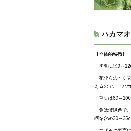
ハカマオ
【全体的特徴】
初夏に径9～12
花びらのすぐ真下
えるので、「ハ
草丈は60～10
葉は濃緑色で、
柄を含め20～25
つぼみの表面に