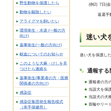
野生動物を保護したら
(例2) 7日(
動物を駆除したい
返還手数料 3,5
アライグマを飼いたい
環境衛生・水道 (一般の方
迷い犬
向け)
薬事衛生(一般の方向け)
献血についてのお知らせ
迷い犬を保護し
このような大麻・けしを見
つけたら連絡を
通報する
薬事衛生(事業者の方・医療
通報者の方
関係者の方向け)
当該犬を保
感染症
当該犬の犬
感染症集団発生報告様式
首輪やリー
（幸手保健所）