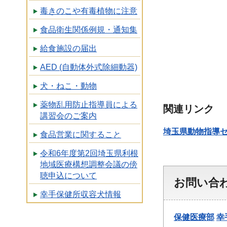
毒きのこや有毒植物に注意
食品衛生関係例規・通知集
給食施設の届出
AED (自動体外式除細動器)
犬・ねこ・動物
薬物乱用防止指導員による
関連リンク
講習会のご案内
埼玉県動物指導
食品営業に関すること
令和6年度第2回埼玉県利根
地域医療構想調整会議の傍
聴申込について
お問い合
幸手保健所収容犬情報
保健医療部
幸