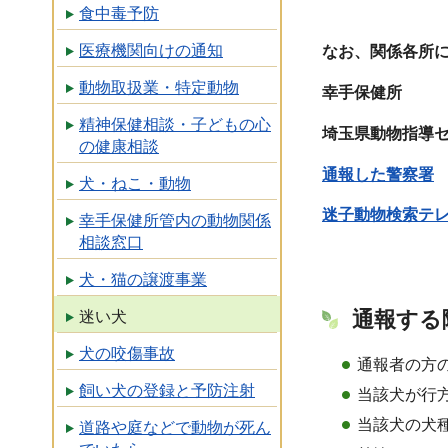
食中毒予防
医療機関向けの通知
なお、関係各所
動物取扱業・特定動物
幸手保健所
電話 
精神保健相談・子どもの心
埼玉県動物指導セ
の健康相談
通報した警察署
犬・ねこ・動物
迷子動物検索テ
幸手保健所管内の動物関係
相談窓口
犬・猫の譲渡事業
通報する
迷い犬
犬の咬傷事故
通報者の方
飼い犬の登録と予防注射
当該犬が行方
当該犬の犬
道路や庭などで動物が死ん