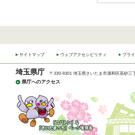
サイトマップ
ウェブアクセシビリティ
プライ
埼玉県庁
〒330-9301 埼玉県さいたま市浦和区高砂三
県庁へのアクセス
「コバトン」&「さいた
まっち」