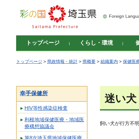
彩の国 埼玉県
Foreign Langu
トップページ
くらし・環境
トップページ
>
県政情報・統計
>
県概要
>
組織案内
>
保健医
幸手保健所
迷い犬
HIV等性感染症検査
利根地域保健医療・地域医
飼い犬が行方不
療構想協議会
第8次埼玉県地域保健医療