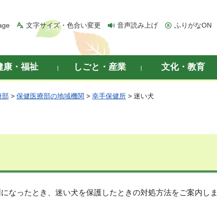
age
文字サイズ・色合い変更
音声読み上げ
ふりがなON
健康・福祉
しごと・産業
文化・教育
療部
>
保健医療部の地域機関
>
幸手保健所
> 迷い犬
明になったとき、迷い犬を保護したときの対処方法をご案内し