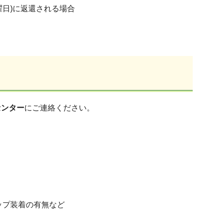
曜日)に返還される場合
センター
にご連絡ください。
ップ装着の有無など