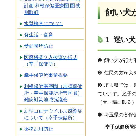
計画 利根保健医療圏 圏域
飼い犬
別取組
水質検査について
食生活・食育
1 迷い
受動喫煙防止
医療機関立入検査の様式
➊ 飼い犬が行方
（幸手保健所）
➋ 住民の方が犬
幸手保健所事業概要
➌ 埼玉県では、
利根保健医療圏（加須保健
所・幸手保健所所管区域）
ています。迷子
難病対策地域協議会
（犬・猫に限る
新型コロナウイルス感染症
➍ 埼玉県の各
について（幸手保健所）
幸手保健所管
薬物乱用防止