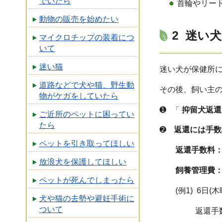
でいたら
首輪やリー
動物の販売を始めたい
2 迷い
マイクロチップの装着につ
いて
迷い猫
迷い犬が保健所
道路などで犬や猫、野生動
その後、飼い主
物がケガをしていたら
➊ 「
抑留犬返還
ご近所のペットに困ってい
たら
➋
返還には手数
ペットを引き取ってほしい
返還手数料：3
放浪犬を保護してほしい
飼養管理費：
ペットが死んでしまったら
(例1) 6日(
犬や猫の去勢や避妊手術に
ついて
返還手数料 3,5