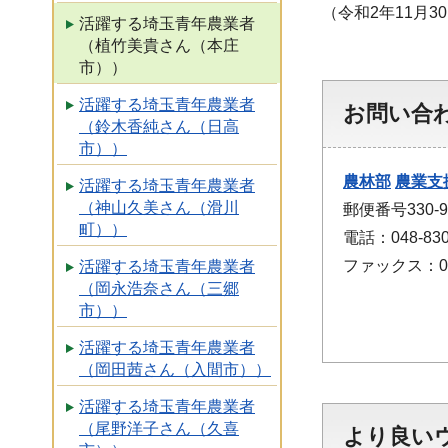
（令和2年11月3
活躍する埼玉青年農業者
（植竹美貴さん（本庄
市））
活躍する埼玉青年農業者
お問い合
（鈴木香純さん（日高
市））
農林部
農業支
活躍する埼玉青年農業者
（神山久美さん（滑川
郵便番号330
町））
電話：048-830
ファックス：048
活躍する埼玉青年農業者
（岡永浩奈さん（三郷
市））
活躍する埼玉青年農業者
（岡田茜さん（入間市））
活躍する埼玉青年農業者
（尾野洋子さん（久喜
より良い