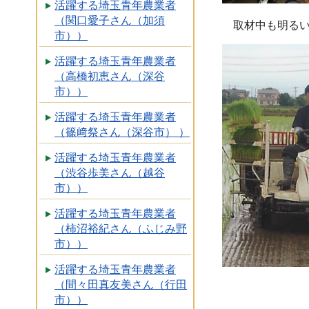
活躍する埼玉青年農業者
（関口愛子さん（加須
取材中も明るい
市））
活躍する埼玉青年農業者
（高橋初恵さん（深谷
市））
活躍する埼玉青年農業者
（篠﨑祭さん（深谷市） ）
活躍する埼玉青年農業者
（渋谷歩美さん（越谷
市））
活躍する埼玉青年農業者
（柿沼裕紀さん（ふじみ野
市））
活躍する埼玉青年農業者
（間々田真友美さん（行田
市））