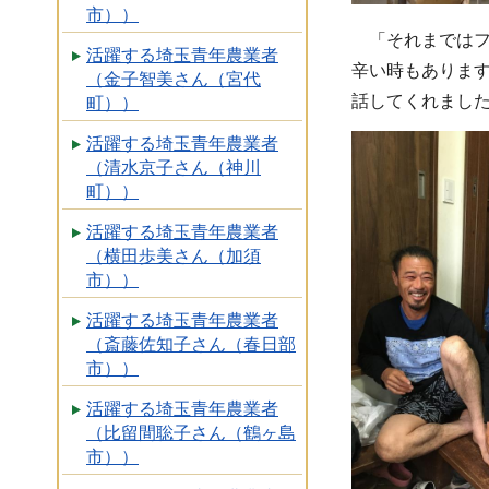
市））
「それまではフ
活躍する埼玉青年農業者
辛い時もありま
（金子智美さん（宮代
話してくれまし
町））
活躍する埼玉青年農業者
（清水京子さん（神川
町））
活躍する埼玉青年農業者
（横田歩美さん（加須
市））
活躍する埼玉青年農業者
（斎藤佐知子さん（春日部
市））
活躍する埼玉青年農業者
（比留間聡子さん（鶴ヶ島
市））