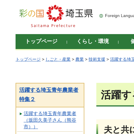
彩の国 埼玉県
Foreign Langu
トップページ
くらし・環境
トップページ
>
しごと・産業
>
農業
>
技術支援
>
活躍する埼
活躍する埼玉青年農業者
活躍す
特集２
活躍する埼玉青年農業者
（坂田久美子さん（熊谷
市））
夫と共