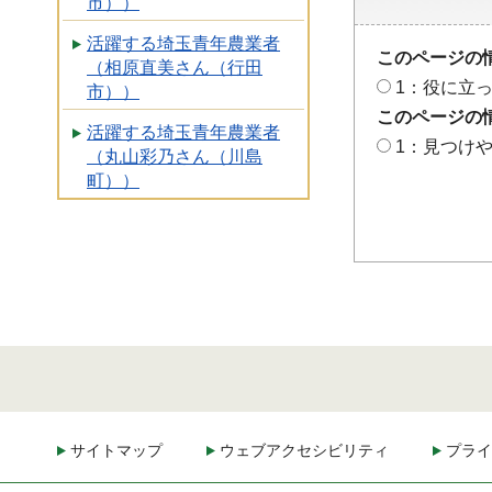
市））
活躍する埼玉青年農業者
このページの
（相原直美さん（行田
1：役に立
市））
このページの
活躍する埼玉青年農業者
1：見つけ
（丸山彩乃さん（川島
町））
サイトマップ
ウェブアクセシビリティ
プライ