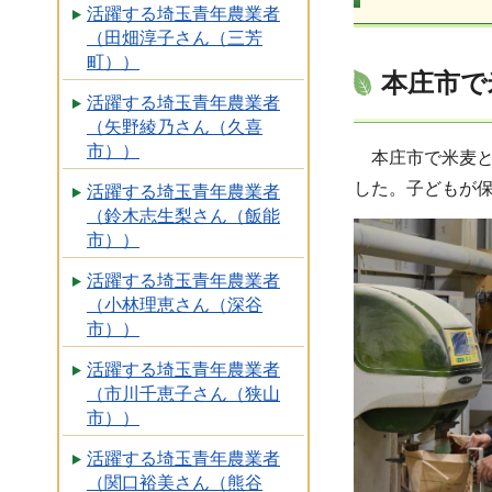
活躍する埼玉青年農業者
（田畑淳子さん（三芳
町））
本庄市で
活躍する埼玉青年農業者
（矢野綾乃さん（久喜
市））
本庄市で米麦と
した。子どもが
活躍する埼玉青年農業者
（鈴木志生梨さん（飯能
市））
活躍する埼玉青年農業者
（小林理恵さん（深谷
市））
活躍する埼玉青年農業者
（市川千恵子さん（狭山
市））
活躍する埼玉青年農業者
（関口裕美さん（熊谷