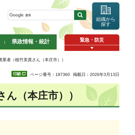
組織から
探す
緊急・防災
県政情報・統計
年農業者（植竹美貴さん（本庄市））
ページ番号：187360
掲載日：2026年3月13日
さん（本庄市））