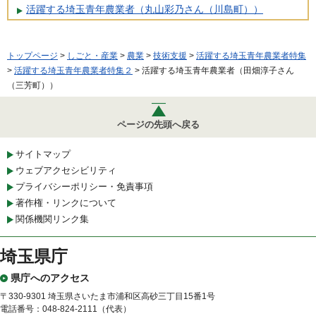
活躍する埼玉青年農業者（丸山彩乃さん（川島町））
トップページ
>
しごと・産業
>
農業
>
技術支援
>
活躍する埼玉青年農業者特集
>
活躍する埼玉青年農業者特集２
> 活躍する埼玉青年農業者（田畑淳子さん
（三芳町））
ページの先頭へ戻る
サイトマップ
ウェブアクセシビリティ
プライバシーポリシー・免責事項
著作権・リンクについて
関係機関リンク集
埼玉県庁
県庁へのアクセス
〒330-9301 埼玉県さいたま市浦和区高砂三丁目15番1号
電話番号：048-824-2111（代表）