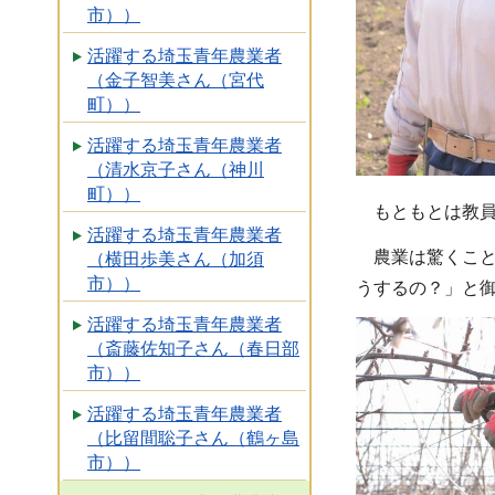
市））
活躍する埼玉青年農業者
（金子智美さん（宮代
町））
活躍する埼玉青年農業者
（清水京子さん（神川
町））
もともとは教員
活躍する埼玉青年農業者
農業は驚くこと
（横田歩美さん（加須
市））
うするの？」と
活躍する埼玉青年農業者
（斎藤佐知子さん（春日部
市））
活躍する埼玉青年農業者
（比留間聡子さん（鶴ヶ島
市））