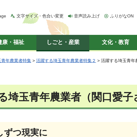
age
文字サイズ・色合い変更
音声読み上げ
ふりがなON
健康・福祉
しごと・産業
文化・教育
玉青年農業者特集
>
活躍する埼玉青年農業者特集２
> 活躍する埼玉青
る埼玉青年農業者（関口愛子
しずつ現実に