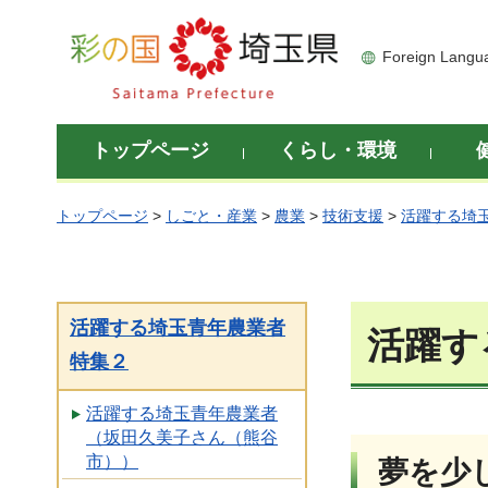
彩の国 埼玉県
Foreign Langu
トップページ
くらし・環境
トップページ
>
しごと・産業
>
農業
>
技術支援
>
活躍する埼
活躍する埼玉青年農業者
活躍す
特集２
活躍する埼玉青年農業者
（坂田久美子さん（熊谷
市））
夢を少