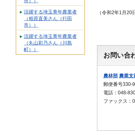
市））
活躍する埼玉青年農業者
（令和2年1月20
（相原直美さん（行田
市））
活躍する埼玉青年農業者
（丸山彩乃さん（川島
町））
お問い合
農林部
農業支
郵便番号330
電話：048-830
ファックス：048