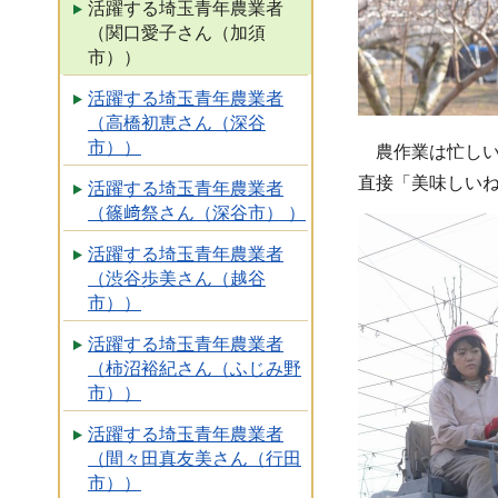
活躍する埼玉青年農業者
（関口愛子さん（加須
市））
活躍する埼玉青年農業者
（高橋初恵さん（深谷
市））
農作業は忙しい
直接「美味しい
活躍する埼玉青年農業者
（篠﨑祭さん（深谷市） ）
活躍する埼玉青年農業者
（渋谷歩美さん（越谷
市））
活躍する埼玉青年農業者
（柿沼裕紀さん（ふじみ野
市））
活躍する埼玉青年農業者
（間々田真友美さん（行田
市））