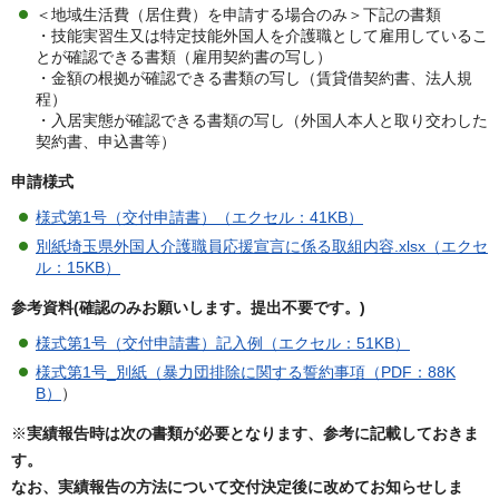
＜地域生活費（居住費）を申請する場合のみ＞下記の書類
・技能実習生又は特定技能外国人を介護職として雇用しているこ
とが確認できる書類（雇用契約書の写し）
・金額の根拠が確認できる書類の写し（賃貸借契約書、法人規
程）
・入居実態が確認できる書類の写し（外国人本人と取り交わした
契約書、申込書等）
申請様式
様式第1号（交付申請書）（エクセル：41KB）
別紙埼玉県外国人介護職員応援宣言に係る取組内容.xlsx（エクセ
ル：15KB）
参考資料(確認のみお願いします。提出不要です。)
様式第1号（交付申請書）記入例（エクセル：51KB）
様式第1号_別紙（暴力団排除に関する誓約事項（PDF：88K
B）
）
※
実績報告時は次の書類が必要となります、参考に記載しておきま
す。
なお、実績報告の方法について交付決定後に改めてお知らせしま