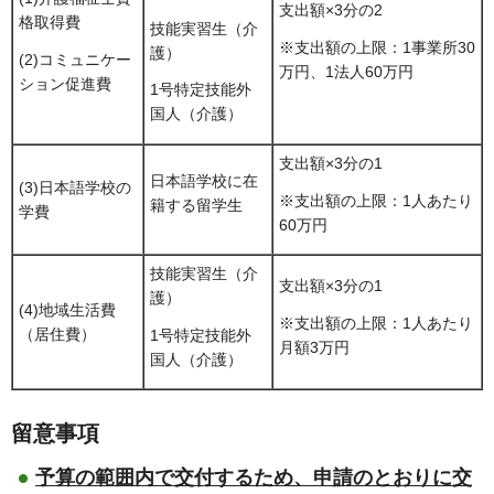
支出額×3分の2
格取得費
技能実習生（介
※支出額の上限：1事業所30
護）
(2)コミュニケー
万円、1法人60万円
ション促進費
1号特定技能外
国人（介護）
支出額×3分の1
日本語学校に在
(3)日本語学校の
※支出額の上限：1人あたり
籍する留学生
学費
60万円
技能実習生（介
支出額×3分の1
護）
(4)地域生活費
※支出額の上限：1人あたり
（居住費）
1号特定技能外
月額3万円
国人（介護）
留意事項
予算の範囲内で交付するため、申請のとおりに交