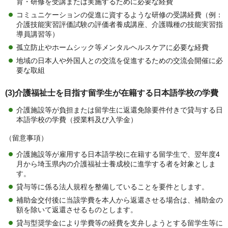
育・研修を受講または実施するために必要な経費
コミュニケーションの促進に資するような研修の受講経費（例：
介護技能実習評価試験の評価者養成講座、介護職種の技能実習指
導員講習等）
孤立防止やホームシック等メンタルヘルスケアに必要な経費
地域の日本人や外国人との交流を促進するための交流会開催に必
要な取組
(3)介護福祉士を目指す留学生が在籍する日本語学校の学費
介護施設等が負担または留学生に返還免除要件付きで貸与する日
本語学校の学費（授業料及び入学金）
（留意事項）
介護施設等が雇用する日本語学校に在籍する留学生で、翌年度4
月から埼玉県内の介護福祉士養成校に進学する者を対象としま
す。
貸与等に係る法人規程を整備していることを要件とします。
補助金交付後に当該学費を本人から返還させる場合は、補助金の
額を除いて返還させるものとします。
貸与型奨学金により学費等の経費を支弁しようとする留学生等に