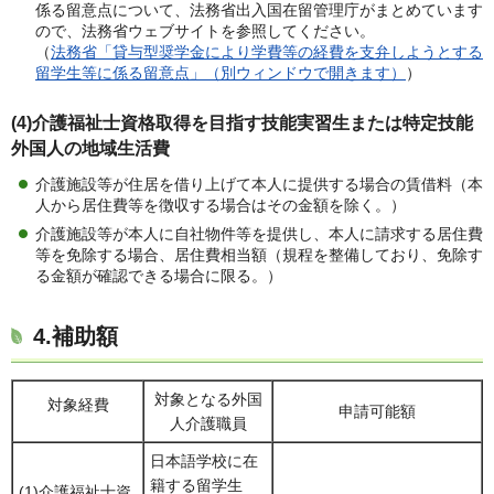
係る留意点について、法務省出入国在留管理庁がまとめています
ので、法務省ウェブサイトを参照してください。
（
法務省「貸与型奨学金により学費等の経費を支弁しようとする
留学生等に係る留意点」（別ウィンドウで開きます）
）
(4)介護福祉士資格取得を目指す技能実習生または特定技能
外国人の地域生活費
介護施設等が住居を借り上げて本人に提供する場合の賃借料（本
人から居住費等を徴収する場合はその金額を除く。）
介護施設等が本人に自社物件等を提供し、本人に請求する居住費
等を免除する場合、居住費相当額（規程を整備しており、免除す
る金額が確認できる場合に限る。）
4.補助額
対象となる外国
対象経費
申請可能額
人介護職員
日本語学校に在
籍する留学生
(1)介護福祉士資