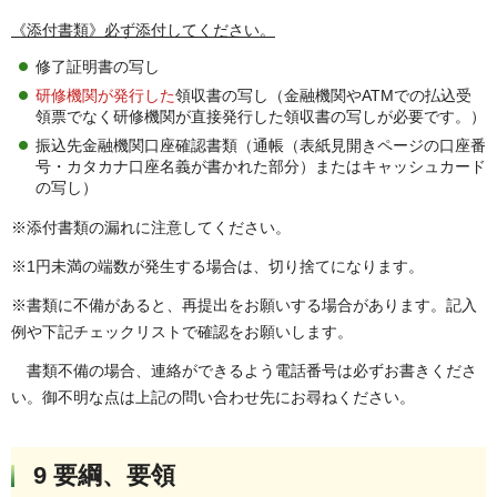
《添付書類》必ず添付してください。
修了証明書の写し
研修機関が発行した
領収書の写し（金融機関やATMでの払込受
領票でなく研修機関が直接発行した領収書の写しが必要です。）
振込先金融機関口座確認書類（通帳（表紙見開きページの口座番
号・カタカナ口座名義が書かれた部分）またはキャッシュカード
の写し）
※添付書類の漏れに注意してください。
※1円未満の端数が発生する場合は、切り捨てになります。
※書類に不備があると、再提出をお願いする場合があります。記入
例や下記チェックリストで確認をお願いします。
書類不備の場合、連絡ができるよう電話番号は必ずお書きくださ
い。御不明な点は上記の問い合わせ先にお尋ねください。
9 要綱、要領