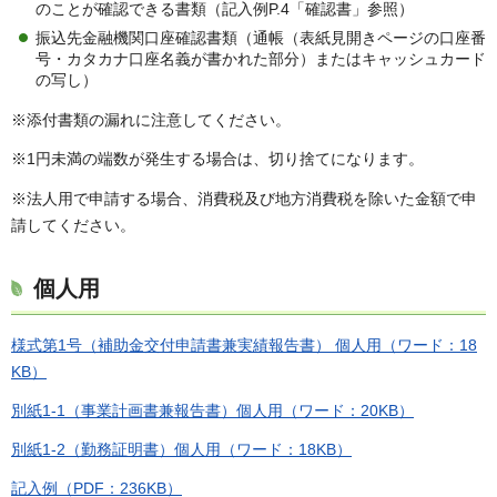
のことが確認できる書類（記入例P.4「確認書」参照）
振込先金融機関口座確認書類（通帳（表紙見開きページの口座番
号・カタカナ口座名義が書かれた部分）またはキャッシュカード
の写し）
※添付書類の漏れに注意してください。
※1円未満の端数が発生する場合は、切り捨てになります。
※法人用で申請する場合、消費税及び地方消費税を除いた金額で申
請してください。
個人用
様式第1号（補助金交付申請書兼実績報告書） 個人用（ワード：18
KB）
別紙1-1（事業計画書兼報告書）個人用（ワード：20KB）
別紙1-2（勤務証明書）個人用（ワード：18KB）
記入例（PDF：236KB）