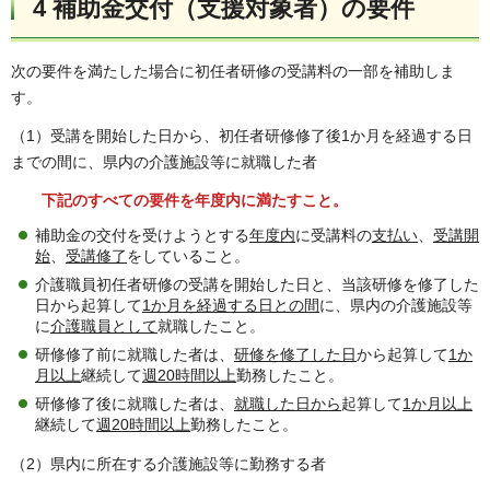
4 補助金交付（支援対象者）の要件
次の要件を満たした場合に初任者研修の受講料の一部を補助しま
す。
（1）受講を開始した日から、初任者研修修了後1か月を経過する日
までの間に、県内の介護施設等に就職した者
下記のすべての要件を年度内に満たすこと。
補助金の交付を受けようとする
年度内
に受講料の
支払い
、
受講開
始
、
受講修了
をしていること。
介護職員初任者研修の受講を開始した日と、当該研修を修了した
日から起算して
1か月を経過する日との間
に、県内の介護施設等
に
介護職員として
就職したこと。
研修修了前に就職した者は、
研修を修了した日
から起算して
1か
月以上
継続して
週20時間以上
勤務したこと。
研修修了後に就職した者は、
就職した日から
起算して
1か月以上
継続して
週20時間以上
勤務したこと。
（2）県内に所在する介護施設等に勤務する者