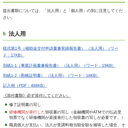
提出書類については、「法人用」と「個人用」の別に注意してくだ
さい。
法人用
様式第1号（補助金交付申請書兼実績報告書） （法人用）（ワー
ド：17KB）
別紙1-1（事業計画書兼報告書） （法人用）（ワード：19KB）
別紙1-2（勤務証明書） （法人用）（ワード：18KB）
記入例（PDF：488KB）
《添付書類》必ず添付してください。
修了証明書の写し
研修機関が発行した
領収書の写し（金融機関やATMでの払込受
領票でなく研修機関が直接発行した領収書の写しが必要です。）
職員個人が支払い、法人が受講料相当額全額を補填した場合、そ