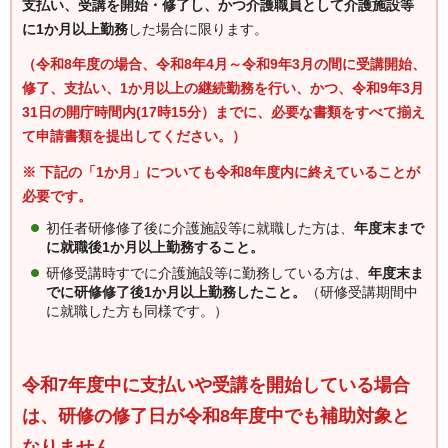
支払い、受講を開始・修了し、かつ介護職員として介護施設等
に1か月以上勤務
した場合に限ります。
（令和8年度の場合、令和8年4月～令和9年3月の間に受講開始、
修了、支払い、1か月以上の継続勤務を行い、かつ、令和9年3月
31日の開庁時間内(17時15分）までに、必要な書類をすべて揃え
て申請書類を提出してください。）
※ 下記の「1か月」についても令和8年度内に終えていることが
必要です。
初任者研修修了後に介護施設等に就職した方は、
年度末まで
に就職後1か月以上勤務すること。
研修受講時すでに介護施設等に勤務している方は、
年度末ま
でに研修修了後1か月以上勤務した
こと。
（研修受講期間中
に就職した方も同様です。）
令和7年度中に支払いや受講を開始している場合
は、研修の修了日が令和8年度中でも補助対象と
なりません。