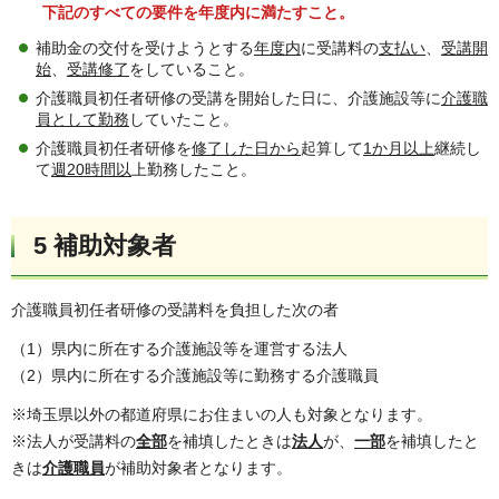
下記のすべての要件を年度内に満たすこと。
補助金の交付を受けようとする
年度内
に受講料の
支払い
、
受講開
始
、
受講修了
をしていること。
介護職員初任者研修の受講を開始した日に、介護施設等に
介護職
員として勤務
していたこと。
介護職員初任者研修を
修了した日から
起算して
1か月以上
継続し
て
週20時間以
上勤務したこと。
5 補助対象者
介護職員初任者研修の受講料を負担した次の者
（1）県内に所在する介護施設等を運営する法人
（2）県内に所在する介護施設等に勤務する介護職員
※埼玉県以外の都道府県にお住まいの人も対象となります。
※法人が受講料の
全部
を補填したときは
法人
が、
一部
を補填したと
きは
介護職員
が補助対象者となります。