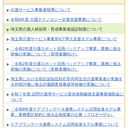
介護サービス事業者指導について
令和6年度 介護テクノロジー定着支援事業について
埼玉県介護人材採用・育成事業者認証制度について
埼玉県介護サービス事業所ICT導入支援モデル事業について
「令和2年度介護ロボット活用バックアップ事業」業務に係る
研修の実施について（管理者層向け）
「令和2年度介護ロボット活用バックアップ事業」業務に係る
研修の実施について（実務者層向け）
埼玉県における指定認知症対応型共同生活介護事業者が実施す
る外部評価に係る評価調査員養成等研修の実施について
令和７年度 訪問介護等サービス提供体制確保支援事業補助金に
ついて
「令和8年度ケアプランデータ連携システム活用促進モデル事
業」業務委託契約に係る企画提案の公募（プロポーザル）
ケアプランデータ連携システム活用促進モデル事業について