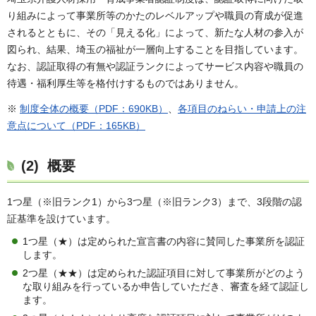
り組みによって事業所等のかたのレベルアップや職員の育成が促進
されるとともに、その「見える化」によって、新たな人材の参入が
図られ、結果、埼玉の福祉が一層向上することを目指しています。
なお、認証取得の有無や認証ランクによってサービス内容や職員の
待遇・福利厚生等を格付けするものではありません。
※
制度全体の概要（PDF：690KB）
、
各項目のねらい・申請上の注
意点について（PDF：165KB）
(2) 概要
1つ星（※旧ランク1）から3つ星（※旧ランク3）まで、3段階の認
証基準を設けています。
1つ星（★）は定められた宣言書の内容に賛同した事業所を認証
します。
2つ星（★★）は定められた認証項目に対して事業所がどのよう
な取り組みを行っているか申告していただき、審査を経て認証し
ます。