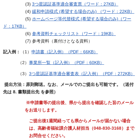
(3)
3つ星認証基準適合審査票（ワード：27KB）
(4)
緩和申請様式 (希望する場合のみ) （ワード：22KB）
(5)
ホームページ等代替様式 (希望する場合のみ)（ワー
ド：17KB）
(6)
参考資料チェックリスト（ワード：19KB）
(7) 参考資料（裏付けとなる資料）
記入例：
（1）
申請書（記入例）（PDF：66KB）
（2）
事業所一覧（記入例）（PDF：60KB）
（3）
3つ星認証基準適合審査表（記入例）（PDF：272KB）
提出方法：原則郵送。なお、メールでのご提出も可能です。（送付
先は 8. 書類提出先 を参照）
※申請書等の提出後、県から提出を確認した旨のメール
をお送りします。
ご提出後1週間経っても県からメールが届かない場合
は、高齢者福祉課介護人材担当（048-830-3168）まで
お問合せください。