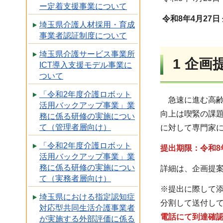
ー定着支援事業について
令和8年4月27
埼玉県介護人材採用・育成
事業者認証制度について
埼玉県介護サービス事業所
1 企画
ICT導入支援モデル事業に
ついて
「令和2年度介護ロボット
急速に進む高齢
活用バックアップ事業」業
向上は喫緊の課
務に係る研修の実施につい
て（管理者層向け）
に対して専門家
「令和2年度介護ロボット
提出期限：令和8年
活用バックアップ事業」業
務に係る研修の実施につい
詳細は、企画提
て（実務者層向け）
※提出に際して添
埼玉県における指定認知症
分割して送付し
対応型共同生活介護事業者
電話にて到達確
が実施する外部評価に係る