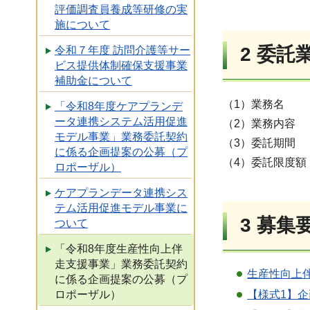
評価調査員養成等研修の実
施について
2 委託
令和７年度 訪問介護等サー
ビス提供体制確保支援事業
補助金について
（1）業務名 
「令和8年度ケアプランデ
ータ連携システム活用促進
（2）業務内容
モデル事業」業務委託契約
（3）委託期間 
に係る企画提案の公募（プ
（4）委託限度額 
ロポーザル）
ケアプランデータ連携シス
テム活用促進モデル事業に
3 募集
ついて
「令和8年度生産性向上伴
走支援事業」業務委託契約
生産性向上伴
に係る企画提案の公募（プ
【様式1】企
ロポーザル）