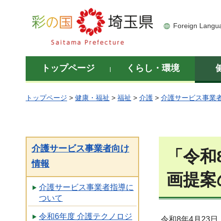
彩の国 埼玉県
Foreign Langu
トップページ
くらし・環境
トップページ
>
健康・福祉
>
福祉
>
介護
>
介護サービス事業
介護サービス事業者向け
「令和
情報
画提案
介護サービス事業者指導に
ついて
令和6年度 介護テクノロジ
令和8年4月23