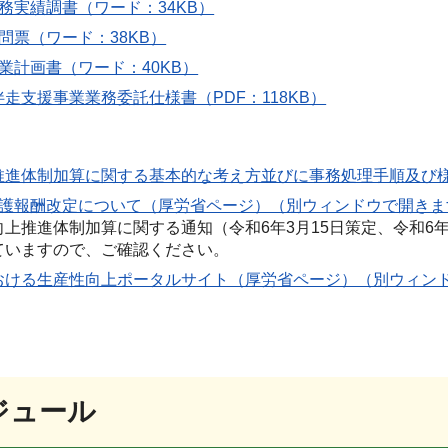
務実績調書（ワード：34KB）
問票（ワード：38KB）
業計画書（ワード：40KB）
走支援事業業務委託仕様書（PDF：118KB）
推進体制加算に関する基本的な考え方並びに事務処理手順及び様式
介護報酬改定について（厚労省ページ）（別ウィンドウで開きま
上推進体制加算に関する通知（令和6年3月15日策定、令和6
ていますので、ご確認ください。
おける生産性向上ポータルサイト（厚労省ページ）（別ウィン
ジュール