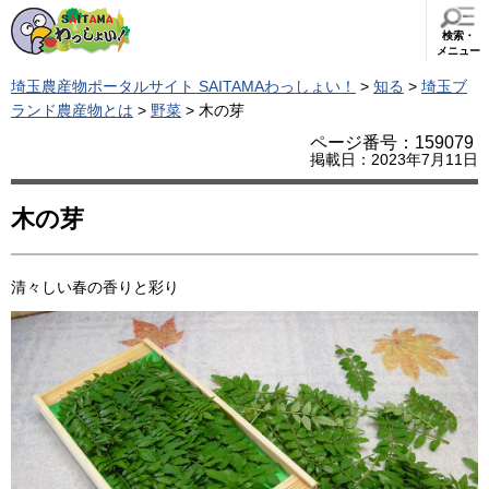
検索・
メニュー
埼玉農産物ポータルサイト SAITAMAわっしょい！
>
知る
>
埼玉ブ
ランド農産物とは
>
野菜
> 木の芽
ページ番号：159079
掲載日：2023年7月11日
木の芽
清々しい春の香りと彩り