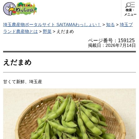
検索・
メニュー
埼玉農産物ポータルサイト SAITAMAわっしょい！
>
知る
>
埼玉ブ
ランド農産物とは
>
野菜
> えだまめ
ページ番号：159125
掲載日：2026年7月14日
えだまめ
甘くて新鮮、埼玉産