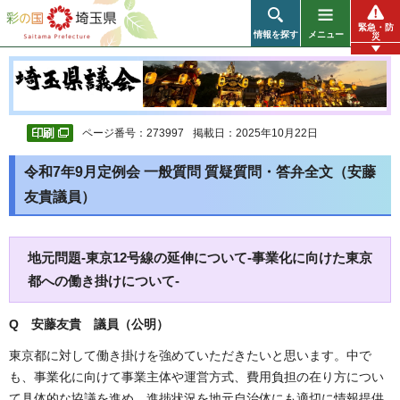
彩の国 埼玉県
緊急・防
情報を探す
メニュー
災
ページ番号：273997
掲載日：2025年10月22日
令和7年9月定例会 一般質問 質疑質問・答弁全文（安藤
友貴議員）
地元問題-東京12号線の延伸について-事業化に向けた東京
都への働き掛けについて-
Q 安藤友貴 議員（公明）
東京都に対して働き掛けを強めていただきたいと思います。中で
も、事業化に向けて事業主体や運営方式、費用負担の在り方につい
て具体的な協議を進め、進捗状況を地元自治体にも適切に情報提供