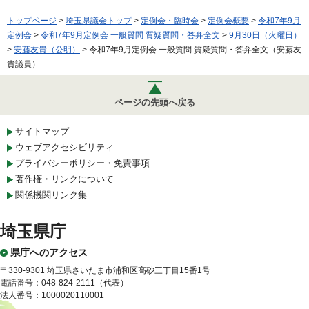
トップページ
>
埼玉県議会トップ
>
定例会・臨時会
>
定例会概要
>
令和7年9月
定例会
>
令和7年9月定例会 一般質問 質疑質問・答弁全文
>
9月30日（火曜日）
>
安藤友貴（公明）
> 令和7年9月定例会 一般質問 質疑質問・答弁全文（安藤友
貴議員）
ページの先頭へ戻る
サイトマップ
ウェブアクセシビリティ
プライバシーポリシー・免責事項
著作権・リンクについて
関係機関リンク集
埼玉県庁
県庁へのアクセス
〒330-9301 埼玉県さいたま市浦和区高砂三丁目15番1号
電話番号：048-824-2111（代表）
法人番号：1000020110001