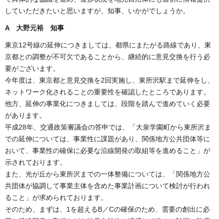
していただきたいと思いますが、知事、いかがでしょうか。
A 大野元裕 知事
東京12号線の延伸につきましては、都県にまたがる路線であり、東
京都との調整が不可欠であることから、継続的に意見交換を行う必
要がございます。
今年度は、東京都と意見交換を2回実施し、東所沢駅まで延伸をし、
ネットワーク化されることの重要性を確認したところであります。
他方、延伸の事業化につきましては、段階を踏んで進めていく必要
があります。
平成28年、交通政策審議会の答申では、「大泉学園町から東所沢ま
での延伸については、事業性に課題があり、関係地方公共団体等に
おいて、事業性の確保に必要な沿線開発の取組等を進めること」が
示されております。
また、光が丘から東所沢までの一体整備については、「関係地方公
共団体が協調して事業主体を含めた事業計画について検討が行われ
ること」が求められております。
そのため、まずは、1を超えるB／Cの確保のため、需要の創出に必