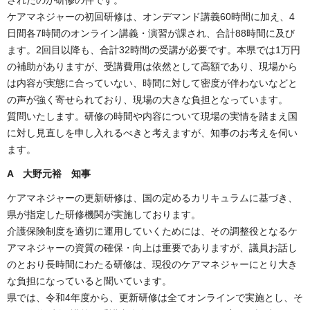
ケアマネジャーの初回研修は、オンデマンド講義60時間に加え、4
日間各7時間のオンライン講義・演習が課され、合計88時間に及び
ます。2回目以降も、合計32時間の受講が必要です。本県では1万円
の補助がありますが、受講費用は依然として高額であり、現場から
は内容が実態に合っていない、時間に対して密度が伴わないなどと
の声が強く寄せられており、現場の大きな負担となっています。
質問いたします。研修の時間や内容について現場の実情を踏まえ国
に対し見直しを申し入れるべきと考えますが、知事のお考えを伺い
ます。
A 大野元裕 知事
ケアマネジャーの更新研修は、国の定めるカリキュラムに基づき、
県が指定した研修機関が実施しております。
介護保険制度を適切に運用していくためには、その調整役となるケ
アマネジャーの資質の確保・向上は重要でありますが、議員お話し
のとおり長時間にわたる研修は、現役のケアマネジャーにとり大き
な負担になっていると聞いています。
県では、令和4年度から、更新研修は全てオンラインで実施とし、そ