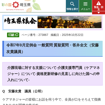
彩の国 埼玉県
緊急・防
情報を探す
メニュー
災
ページ番号：273867
掲載日：2025年10月22日
令和7年9月定例会 一般質問 質疑質問・答弁全文（安藤
友貴議員）
介護現場に対する支援について-介護支援専門員（ケアマネ
ジャー）について-資格更新研修の見直しに向けた国への申
入れについて-
Q 安藤友貴 議員（公明）
ケアマネジャーの皆様にお話を伺う中で、全員が口をそろえて指摘
されたのが研修の件です。