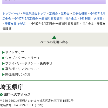
トップページ
>
埼玉県議会トップ
>
定例会・臨時会
>
定例会概要
>
令和7年9月
定例会
>
令和7年9月定例会 一般質問 質疑質問・答弁全文
>
9月30日（火曜日）
>
安藤友貴（公明）
> 令和7年9月定例会 一般質問 質疑質問・答弁全文（安藤友
貴議員）
ページの先頭へ戻る
サイトマップ
ウェブアクセシビリティ
プライバシーポリシー・免責事項
著作権・リンクについて
関係機関リンク集
埼玉県庁
県庁へのアクセス
〒330-9301 埼玉県さいたま市浦和区高砂三丁目15番1号
電話番号：048-824-2111（代表）