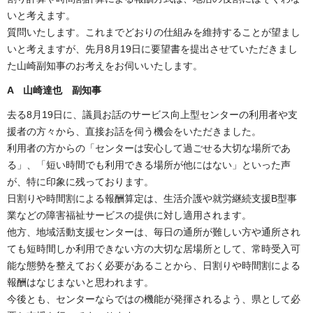
いと考えます。
質問いたします。これまでどおりの仕組みを維持することが望まし
いと考えますが、先月8月19日に要望書を提出させていただきまし
た山崎副知事のお考えをお伺いいたします。
A 山崎達也 副知事
去る8月19日に、議員お話のサービス向上型センターの利用者や支
援者の方々から、直接お話を伺う機会をいただきました。
利用者の方からの「センターは安心して過ごせる大切な場所であ
る」、「短い時間でも利用できる場所が他にはない」といった声
が、特に印象に残っております。
日割りや時間割による報酬算定は、生活介護や就労継続支援B型事
業などの障害福祉サービスの提供に対し適用されます。
他方、地域活動支援センターは、毎日の通所が難しい方や通所され
ても短時間しか利用できない方の大切な居場所として、常時受入可
能な態勢を整えておく必要があることから、日割りや時間割による
報酬はなじまないと思われます。
今後とも、センターならではの機能が発揮されるよう、県として必