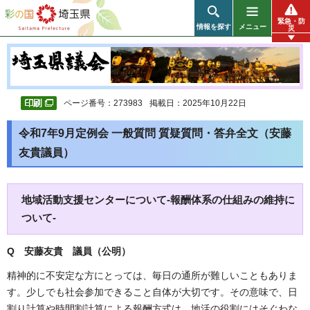
彩の国 埼玉県
緊急・防
情報を探す
メニュー
災
ページ番号：273983
掲載日：2025年10月22日
令和7年9月定例会 一般質問 質疑質問・答弁全文（安藤
友貴議員）
地域活動支援センターについて-報酬体系の仕組みの維持に
ついて-
Q 安藤友貴 議員（公明）
精神的に不安定な方にとっては、毎日の通所が難しいこともありま
す。少しでも社会参加できること自体が大切です。その意味で、日
割り計算や時間割計算による報酬方式は、地活の役割にはそぐわな