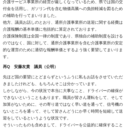
介護サービス事業所の経営が厳しくなっているため、県では国の交
付金を活用し、ガソリン代を含む物価高騰への負担軽減を図るため
の補助を行ってまいりました。
他方、議員お話しのとおり、通所介護事業所の送迎に関する経費は
介護報酬の基本単価に包括的に算定されております。
介護保険制度は全国一律の制度であり、県独自の補助制度を設ける
のではなく、国に対して、通所介護事業所を含む介護事業所の安定
的な運営のために適切な報酬単価とするよう強く要望してまいりま
す。
再Q 安藤友貴 議員（公明）
先ほど国の要望にとどまらずというふうに私もお話をさせていただ
きましたけれども、もちろんそこは分かっています。
しかしながら、今の状況で本当に大事なこと、ドライバーの確保が
できないということもあります。職員が皆さん運転をして、そして
加算がないために、その寄り道ではなく早い道を通って、信号機の
ないところを通って、そして皆さんどうにか早く時間を短縮して送
迎をしているというような状況です。
そういったものも含めまして、ドライバーを公益的に確保すること