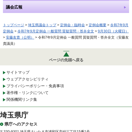
議会広報
トップページ
>
埼玉県議会トップ
>
定例会・臨時会
>
定例会概要
>
令和7年9月
定例会
>
令和7年9月定例会 一般質問 質疑質問・答弁全文
>
9月30日（火曜日）
>
安藤友貴（公明）
> 令和7年9月定例会 一般質問 質疑質問・答弁全文（安藤友
貴議員）
ページの先頭へ戻る
サイトマップ
ウェブアクセシビリティ
プライバシーポリシー・免責事項
著作権・リンクについて
関係機関リンク集
埼玉県庁
県庁へのアクセス
〒330-9301 埼玉県さいたま市浦和区高砂三丁目15番1号