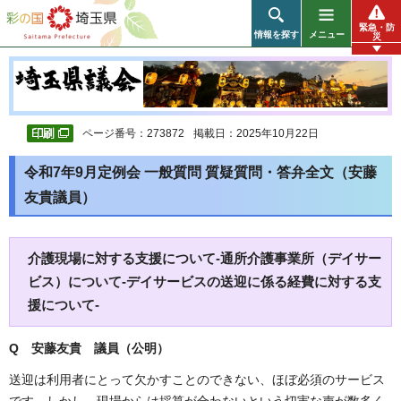
彩の国 埼玉県
緊急・防
情報を探す
メニュー
災
ページ番号：273872
掲載日：2025年10月22日
令和7年9月定例会 一般質問 質疑質問・答弁全文（安藤
友貴議員）
介護現場に対する支援について-通所介護事業所（デイサー
ビス）について-デイサービスの送迎に係る経費に対する支
援について-
Q 安藤友貴 議員（公明）
送迎は利用者にとって欠かすことのできない、ほぼ必須のサービス
です。しかし、現場からは採算が合わないという切実な声が数多く