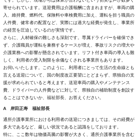
寄せられています。送迎費用は介護報酬に含まれますが、車両の購
入、維持費、燃料代、保険料や車検費用に加え、運転を担う職員の
人件費、健常者の配置など、実際には過大な経費が発生し、事業所
の経営を圧迫しているのが実情です。
さらに、人材確保の難しさも深刻です。専属ドライバーを確保でき
ず、介護職員が運転を兼務するケースが増え、事故リスクの増大や
介護業務への影響が懸念されています。リフト付き車両の導入も難
しく、利用者の受入制限を余儀なくされる事業所もあります。
お伺いいたします。このように、利用者にとって生活の生命線とも
言える送迎について、国の制度改正要望にとどまらず、県独自の支
援が求められていると考えます。送迎車両の購入やメンテナンス
費、ドライバーの人件費などに対して、県独自の補助制度を創設す
ることはできないか、福祉部長、お答えください。
A 岸田正寿 福祉部長
通所介護事業所における利用者の送迎につきましては、その経費が
多大であるなど、厳しい状況であると認識をしております。
特に、ここ数年は物価高騰の影響が大きく、通所介護事業所を含む