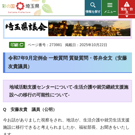
彩の国 埼玉県
緊急・防
情報を探す
メニュー
災
ページ番号：273981
掲載日：2025年10月22日
令和7年9月定例会 一般質問 質疑質問・答弁全文（安藤
友貴議員）
地域活動支援センターについて-生活介護や就労継続支援施
設への移行の可能性について-
Q 安藤友貴 議員（公明）
今お話がありました視察をされ、地活が、生活介護や就労生活支援
施設に移行できると考えられましたか、福祉部長、お聞きをいたし
ます。