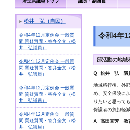
埼玉県議会トップ
議長・副議長
松井 弘（自民）
令和4年
令和4年12月定例会 一般質
問 質疑質問・答弁全文（松
井 弘議員）
部活動の地域
令和4年12月定例会 一般質
問 質疑質問・答弁全文（松
Q 松井 弘 議
井 弘議員）
地域移行後、外
令和4年12月定例会 一般質
め、安全保険に
問 質疑質問・答弁全文（松
井 弘議員）
りたいと思って
保護者の負担軽
令和4年12月定例会 一般質
問 質疑質問・答弁全文（松
A 高田直芳 教
井 弘議員）