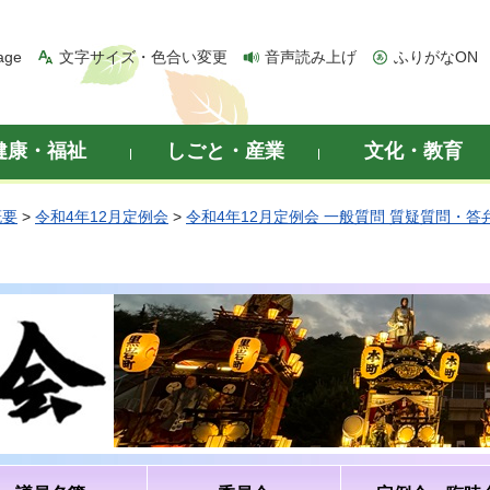
age
文字サイズ・色合い変更
音声読み上げ
ふりがなON
健康・福祉
しごと・産業
文化・教育
概要
>
令和4年12月定例会
>
令和4年12月定例会 一般質問 質疑質問・答