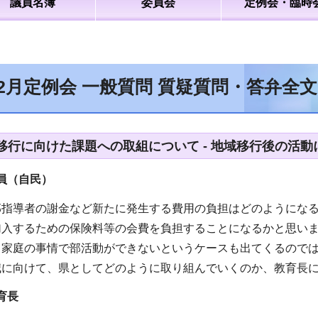
議員名簿
委員会
定例会・臨時
12月定例会 一般質問 質疑質問・答弁全
移行に向けた課題への取組について - 地域移行後の活
員（自民）
部指導者の謝金など新たに発生する費用の負担はどのようにな
加入するための保険料等の会費を負担することになるかと思い
も家庭の事情で部活動ができないというケースも出てくるので
減に向けて、県としてどのように取り組んでいくのか、教育長
育長