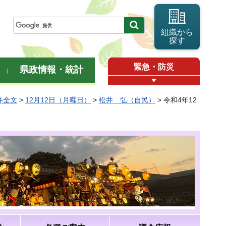
組織から
探す
緊急・防災
県政情報・統計
弁全文
>
12月12日（月曜日）
>
松井 弘（自民）
> 令和4年12