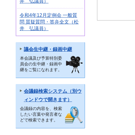
井 弘議員）
令和4年12月定例会 一般質
問 質疑質問・答弁全文（松
井 弘議員）
議会生中継・録画中継
本会議及び予算特別委
員会の生中継・録画中
継をご覧になれます。
会議録検索システム（別ウ
ィンドウで開きます）
会議録の内容を、検索
したい言葉や発言者な
どで検索できます。