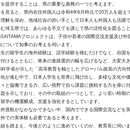
会を提供することは、県の重要な責務の一つと考えます。
を見ると、県内在住外国人は令和4年6月時点で20万人を超
に理解を深め、地域社会の担い手として日本人も外国人も活躍
進む埼玉県では、あらゆる手立てを講じて県の活性化を図ること
SAITAMAプロジェクトは、子供や若者の国際交流支援及び
開について知事のお考えを伺います。
校生の留学生の海外経験は、語学経験を積むだけでなく、自国
に付けるとともに、将来の進路選択の幅を広げるなど、大変大
文部科学省が示した「高等教育を軸としたグローバル政策の方向
ル化が進む中で、日本人学生も世界に飛び出し、多様な文化や
人々と協働できる力、広い視野で自ら課題に挑戦する力を身に
課題を示しており、その中の取組の一つとして、より若い時期
ら留学の機運醸成、支援を強化するとしています。
海外渡航がなかなかできない中、国内でできる国際交流などを
海外での実体験も必要であると考えます。
取組を踏まえ、今後どのように進めていくのか、教育長に伺い