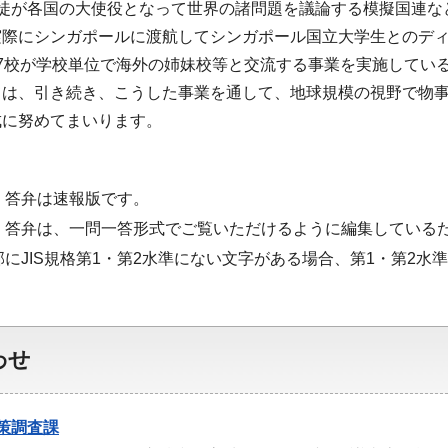
生徒が各国の大使役となって世界の諸問題を議論する模擬国連な
実際にシンガポールに渡航してシンガポール国立大学生とのデ
7校が学校単位で海外の姉妹校等と交流する事業を実施してい
ては、引き続き、こうした事業を通して、地球規模の視野で物
成に努めてまいります。
・答弁は速報版です。
・答弁は、一問一答形式でご覧いただけるように編集している
部にJIS規格第1・第2水準にない文字がある場合、第1・第2
わせ
策調査課