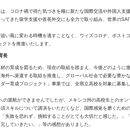
ては、コロナ禍で得た気づきを糧に新たな国際交流や外国人支
ってきた留学支援や首長外交にも全力で取り組み、世界のSAI
が追い風に変わる時機を逃すことなく、ウィズコロナ、ポスト
ロジェクトを推進いたします。
育長
人材の育成を図るため、現在の取組を踏まえ、今後どのように
を海外へ派遣する取組を推進し、グローバル社会で必要な豊か
ーダー育成プロジェクト」事業では、全県立高校を対象に募集し
外への渡航ができませんでしたが、メキシコ州の高校生とのオン
必須スキルについて講演をいただくなど、国際感覚を磨くための
、「失敗を恐れず、挑戦することがとても大切だと感じた。」
還元していきたい。」等の感想がありました。