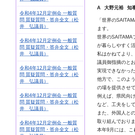
A 大野元裕 知
令和4年12月定例会 一般質
問 質疑質問・答弁全文（松
「世界のSAIT
井 弘議員）
ます。
世界のSAITA
令和4年12月定例会 一般質
が暮らしやすく
問 質疑質問・答弁全文（松
井 弘議員）
私はかねてより
議員御指摘のと
令和4年12月定例会 一般質
実現できなかっ
問 質疑質問・答弁全文（松
他方で、このよ
井 弘議員）
の場を提供させ
令和4年12月定例会 一般質
例えば、県民向
問 質疑質問・答弁全文（松
など、工夫をし
井 弘議員）
また、外国人と
取り組んでおり
令和4年12月定例会 一般質
問 質疑質問・答弁全文（松
本年9月には、