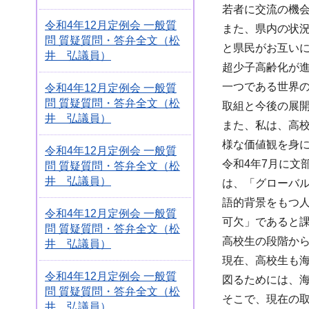
若者に交流の機
令和4年12月定例会 一般質
また、県内の状況
問 質疑質問・答弁全文（松
と県民がお互い
井 弘議員）
超少子高齢化が
一つである世界の
令和4年12月定例会 一般質
問 質疑質問・答弁全文（松
取組と今後の展
井 弘議員）
また、私は、高
様な価値観を身
令和4年12月定例会 一般質
令和4年7月に
問 質疑質問・答弁全文（松
井 弘議員）
は、「グローバ
語的背景をもつ
令和4年12月定例会 一般質
可欠」であると
問 質疑質問・答弁全文（松
高校生の段階か
井 弘議員）
現在、高校生も
令和4年12月定例会 一般質
図るためには、
問 質疑質問・答弁全文（松
そこで、現在の
井 弘議員）