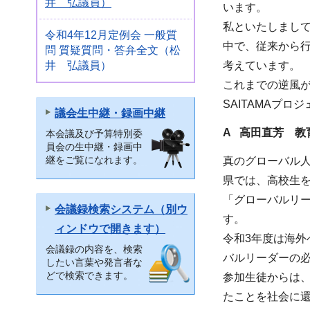
井 弘議員）
います。
私といたしまし
令和4年12月定例会 一般質
中で、従来から行
問 質疑質問・答弁全文（松
井 弘議員）
考えています。
これまでの逆風
SAITAMAプ
議会生中継・録画中継
A 高田直芳 教
本会議及び予算特別委
員会の生中継・録画中
継をご覧になれます。
真のグローバル
県では、高校生
「グローバルリ
会議録検索システム（別ウ
す。
ィンドウで開きます）
令和3年度は海
会議録の内容を、検索
バルリーダーの
したい言葉や発言者な
どで検索できます。
参加生徒からは
たことを社会に