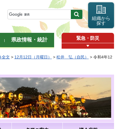
組織から
探す
緊急・防災
県政情報・統計
弁全文
>
12月12日（月曜日）
>
松井 弘（自民）
> 令和4年12