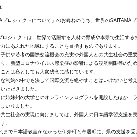
事
AМAプロジェクトについて」のお尋ねのうち、世界のSAITAМ
MAプロジェクトは、世界で活躍する人材の育成や本県で生活す
活力にあふれた地域にすることを目指すものであります。
、子供や若者の国際交流機会の充実や外国人との共生社会の重
おり、新型コロナウイルス感染症の影響による渡航制限等のた
たことは私としても大変残念に感じています。
うな制約の中でも決して国際交流を絶やすことはいけないと考
ていただきました。
けに姉妹州の大学とのオンラインプログラムを開設したほか、
てまいりました。
の共生社会の実現に向けましては、外国人の日本語学習支援を
ます。
これまで日本語教室がなかった伊奈町と寄居町に、県の支援を受