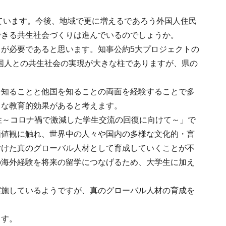
えています。今後、地域で更に増えるであろう外国人住民
できる共生社会づくりは進んでいるのでしょうか。
が必要であると思います。知事公約5大プロジェクトの
外国人との共生社会の実現が大きな柱でありますが、県の
を知ることと他国を知ることの両面を経験することで多
きな教育的効果があると考えます。
性～コロナ禍で激減した学生交流の回復に向けて～」で
価値観に触れ、世界中の人々や国内の多様な文化的・言
付けた真のグローバル人材として育成していくことが不
の海外経験を将来の留学につなげるため、大学生に加え
実施しているようですが、真のグローバル人材の育成を
ます。