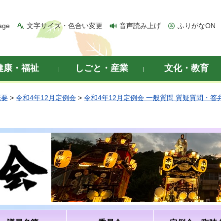
age
文字サイズ・色合い変更
音声読み上げ
ふりがなON
健康・福祉
しごと・産業
文化・教育
概要
>
令和4年12月定例会
>
令和4年12月定例会 一般質問 質疑質問・答