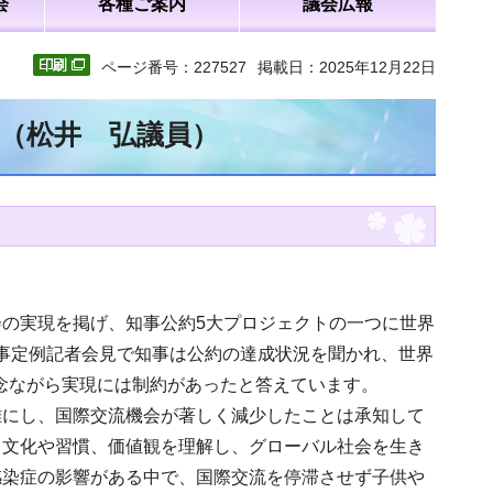
会
各種ご案内
議会広報
ページ番号：227527
掲載日：2025年12月22日
文（松井 弘議員）
の実現を掲げ、知事公約5大プロジェクトの一つに世界
の知事定例記者会見で知事は公約の達成状況を聞かれ、世界
残念ながら実現には制約があったと答えています。
難にし、国際交流機会が著しく減少したことは承知して
る文化や習慣、価値観を理解し、グローバル社会を生き
感染症の影響がある中で、国際交流を停滞させず子供や