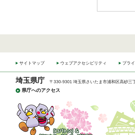
サイトマップ
ウェブアクセシビリティ
プライ
埼玉県庁
〒330-9301 埼玉県さいたま市浦和区高砂三
県庁へのアクセス
「コバトン」&「さいた