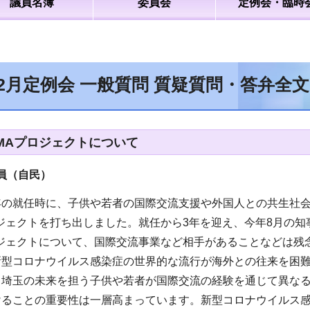
議員名簿
委員会
定例会・臨時
12月定例会 一般質問 質疑質問・答弁全
AMAプロジェクトについて
員（自民）
年の就任時に、子供や若者の国際交流支援や外国人との共生社会
プロジェクトを打ち出しました。就任から3年を迎え、今年8月
プロジェクトについて、国際交流事業など相手があることなどは
新型コロナウイルス感染症の世界的な流行が海外との往来を困
、埼玉の未来を担う子供や若者が国際交流の経験を通じて異な
けることの重要性は一層高まっています。新型コロナウイルス