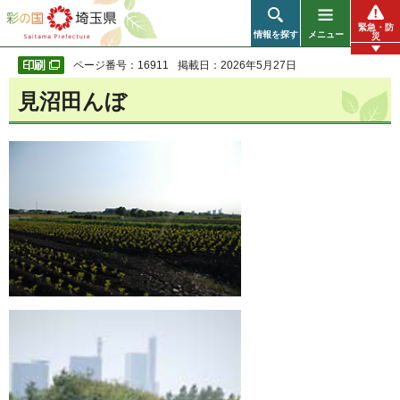
彩の国 埼玉県
緊急・防
情報を探す
メニュー
災
ページ番号：16911
掲載日：2026年5月27日
見沼田んぼ