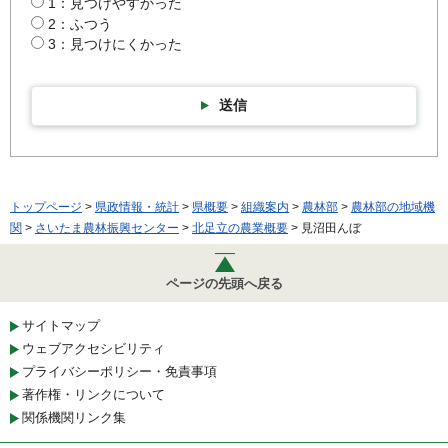
1：見つけやすかった
2：ふつう
3：見つけにくかった
送信
トップページ
>
県政情報・統計
>
県概要
>
組織案内
>
農林部
>
農林部の地域機
関
>
さいたま農林振興センター
>
北足立の農業概要
> 見沼田んぼ
ページの先頭へ戻る
サイトマップ
ウェブアクセシビリティ
プライバシーポリシー・免責事項
著作権・リンクについて
関係機関リンク集