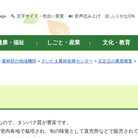
age
文字サイズ・色合い変更
音声読み上げ
ふりがなON
健康・福祉
しごと・産業
文化・教育
>
農林部の地域機関
>
さいたま農林振興センター
>
北足立の農業概要
>
もので、タンパク質が豊富です。
、管内各地で栽培され、旬の味覚として直売所などで販売され