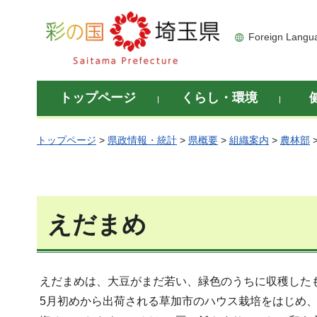
彩の国 埼玉県
Foreign Langu
トップページ
くらし・環境
トップページ
>
県政情報・統計
>
県概要
>
組織案内
>
農林部
えだまめ
えだまめは、大豆がまだ若い、緑色のうちに収穫した
5月初めから出荷される草加市のハウス栽培をはじめ