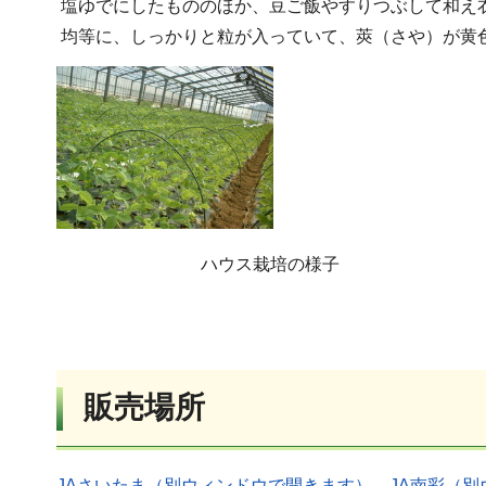
塩ゆでにしたもののほか、豆ご飯やすりつぶして和え
均等に、しっかりと粒が入っていて、莢（さや）が黄
ハウス栽培の様子
販売場所
JAさいたま（別ウィンドウで開きます）
、
JA南彩（