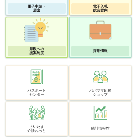
電子申請・
電子入札
届出
総合案内
県政への
採用情報
提案制度
パスポート
パパママ応援
センター
ショップ
さいたま
統計情報館
介護ねっと