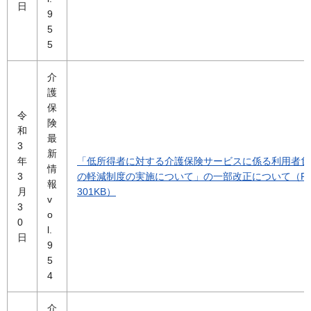
日
9
5
5
介
護
保
令
険
和
最
3
新
年
「低所得者に対する介護保険サービスに係る利用者負
情
3
の軽減制度の実施について」の一部改正について（P
報
月
301KB）
v
3
o
0
l.
日
9
5
4
介