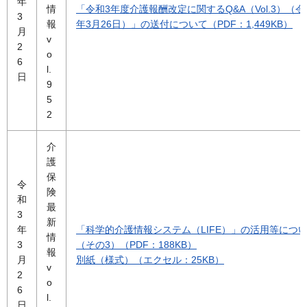
年
情
「令和3年度介護報酬改定に関するQ&A（Vol.3）（令
3
報
年3月26日）」の送付について（PDF：1,449KB）
月
v
2
o
6
l.
日
9
5
2
介
護
保
令
険
和
最
3
新
年
「科学的介護情報システム（LIFE）」の活用等につ
情
3
（その3）（PDF：188KB）
報
月
別紙（様式）（エクセル：25KB）
v
2
o
6
l.
日