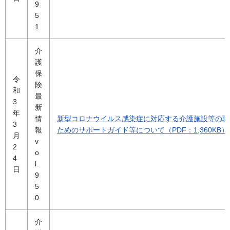
9
5
1
介
護
保
令
険
和
最
3
新
年
情
新型コロナウイルス感染症に対応する介護施設等の職
3
報
ためのサポートガイド等について（PDF：1,360KB）
月
v
2
o
4
l.
日
9
5
0
介