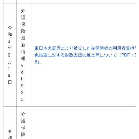
介
護
保
令
険
和
最
3
新
年
東日本大震災により被災した被保険者の利用者負担等
情
2
免措置に対する財政支援の延長等について（PDF：39
報
月
B）
v
1
o
9
l.
日
9
2
3
介
護
保
令
険
和