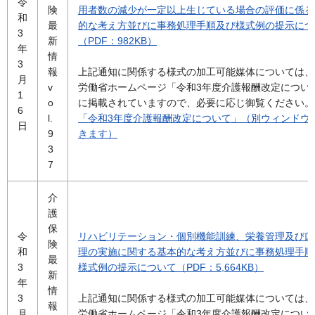
令
険
用者数の減少が一定以上生じている場合の評価に係る
和
最
的な考え方並びに事務処理手順及び様式例の提示につ
3
新
（PDF：982KB）
年
情
3
報
上記通知に関係する様式の加工可能媒体については、
月
v
労働省ホームページ「令和3年度介護報酬改定につい
1
o
に掲載されていますので、必要に応じ御覧ください。
6
l.
「令和3年度介護報酬改定について」（別ウィンドウ
日
9
きます）
3
7
介
護
保
令
リハビリテーション・個別機能訓練、栄養管理及び口
険
和
理の実施に関する基本的な考え方並びに事務処理手順
最
3
様式例の提示について（PDF：5,664KB）
新
年
情
3
上記通知に関係する様式の加工可能媒体については、
報
月
労働省ホームページ「令和3年度介護報酬改定につい