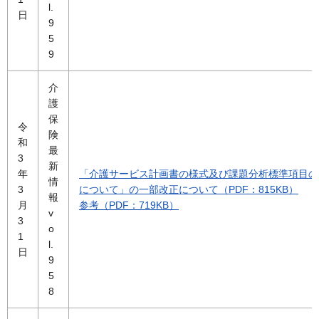
l.
日
9
5
9
介
護
保
令
険
和
最
3
新
年
「介護サービス計画書の様式及び課題分析標準項目の
情
3
について」の一部改正について（PDF：815KB）
報
月
参考（PDF：719KB）
v
3
o
1
l.
日
9
5
8