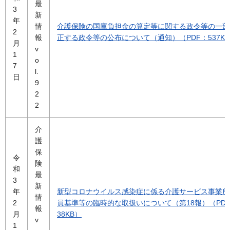
最
3
新
年
情
介護保険の国庫負担金の算定等に関する政令等の一部
2
報
正する政令等の公布について（通知）（PDF：537K
月
v
1
o
7
l.
日
9
2
2
介
護
保
令
険
和
最
3
新
年
新型コロナウイルス感染症に係る介護サービス事業所
情
2
員基準等の臨時的な取扱いについて（第18報）（PDF
報
月
38KB）
v
1