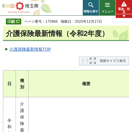
彩の国 埼玉県
緊急・防
情報を探す
メニュー
災
ページ番号：175966
掲載日：2025年12月17日
介護保険最新情報（令和2年度）
介護保険最新情報TOP
画面サイズで表示
種
日
概要
別
介
護
保
令
険
和
最