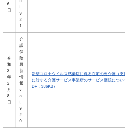
o
6
l.
日
9
2
1
介
護
保
令
険
和
最
3
新
新型コロナウイルス感染症に係る在宅の要介護（支援
年
情
に対する介護サービス事業所のサービス継続について
2
報
DF：386KB）
月
v
8
o
日
l.
9
2
0