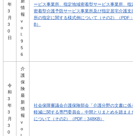
新
年
ービス事業所、指定地域密着型サービス事業所、指定
情
3
密着型介護予防サービス事業所及び指定居宅介護支援
報
月
所の指定に関する様式例について（その2）（PDF：1
v
3
B）
o
0
l.
日
9
5
6
介
護
保
令
険
和
最
3
新
年
社会保障審議会介護保険部会「介護分野の文書に係る
情
3
軽減に関する専門委員会」中間とりまとめを踏まえた
報
月
について（その2）（PDF：348KB）
v
3
o
0
l.