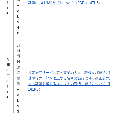
月
基準における留意点について（PDF：187KB）
v
1
o
6
l.
日
9
4
0
介
護
保
令
険
和
最
3
新
指定居宅サービス等の事業の人員、設備及び運営に関
年
情
基準等の一部を改正する省令の施行に伴う改正前の入
3
報
員の基準を超えるユニットの適切な運営について（P
月
v
161KB）
1
o
6
l.
日
9
3