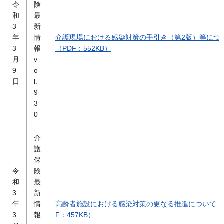
令
険
和
最
3
新
年
情
介護現場における感染対策の手引き（第2版）等につ
3
報
（PDF：552KB）
月
v
9
o
日
l.
9
3
0
介
護
保
令
険
和
最
3
新
年
情
高齢者施設における感染対策の更なる推進について（
3
報
F：457KB）