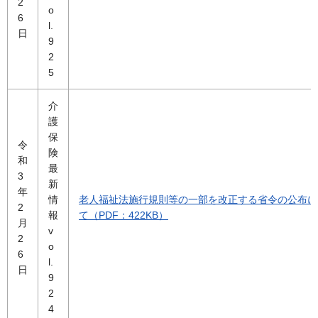
2
o
6
l.
日
9
2
5
介
護
保
令
険
和
最
3
新
年
情
老人福祉法施行規則等の一部を改正する省令の公布に
2
報
て（PDF：422KB）
月
v
2
o
6
l.
日
9
2
4