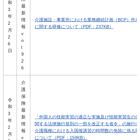
和
最
3
新
年
情
介護施設・事業所における業務継続計画（BCP）作
2
報
に関する研修について（PDF：237KB）
月
v
2
o
6
l.
日
9
2
6
介
護
保
令
険
和
最
3
新
「外国人の技能実習の適正な実施及び技能実習生の保
年
情
関する法律施行規則の一部を改正する省令」の施行に
2
報
介護職種における入国後講習の時間数の免除に係る取
月
v
について（PDF：159KB）