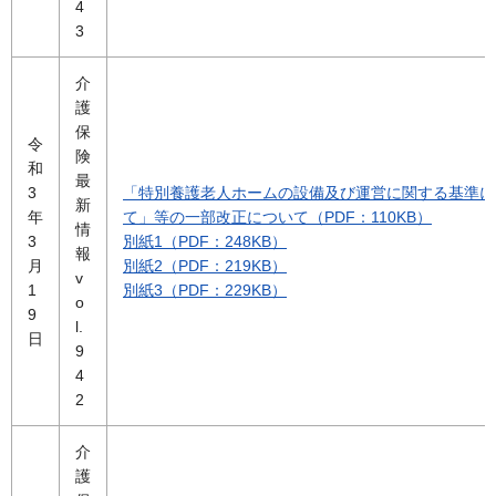
4
3
介
護
保
令
険
和
最
3
「特別養護老人ホームの設備及び運営に関する基準に
新
年
て」等の一部改正について（PDF：110KB）
情
3
別紙1（PDF：248KB）
報
月
別紙2（PDF：219KB）
v
1
別紙3（PDF：229KB）
o
9
l.
日
9
4
2
介
護