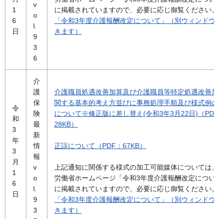
v
1
に掲載されていますので、必要に応じ御覧ください。
o
6
「令和3年度介護報酬改定について」（別ウィンドウ
l.
日
きます）
9
3
6
介
護
介護職員処遇改善加算及び介護職員等特定処遇改善加
保
関する基本的考え方並びに事務処理手順及び様式例の
令
険
について※修正版に差し替え(令和3年3月22日)（PDF
和
最
28KB）
3
新
年
情
正誤について（PDF：67KB）
3
報
月
v
上記通知に関係する様式の加工可能媒体については、
1
o
労働省ホームページ「令和3年度介護報酬改定につい
6
l.
に掲載されていますので、必要に応じ御覧ください。
日
9
「令和3年度介護報酬改定について」（別ウィンドウ
3
きます）