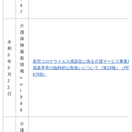
4
7
介
護
保
令
険
和
最
3
新
年
新型コロナウイルス感染症に係る介護サービス事業所
情
3
員基準等の臨時的な取扱いについて（第19報）（PDF
報
月
67KB）
v
2
o
2
l.
日
9
4
6
介
護