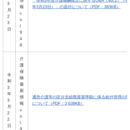
情
「令和3年度介護報酬改定に関するQ&A（Vol.2）（令
3
報
年3月23日）」の送付について（PDF：383KB）
月
v
2
o
3
l.
日
9
4
8
介
護
保
令
険
和
最
3
新
年
情
通所介護等の区分支給限度基準額に係る給付管理の取
3
報
について（PDF：3,638KB）
月
v
2
o
2
l.
日
9