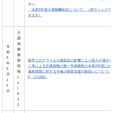
さい。
「令和3年度介護報酬改定について」（別ウィンドウ
きます）
介
護
保
令
険
和
最
3
新
新型コロナウイルス感染症の影響により収入が減少し
年
情
と等による介護保険の第一号保険料の令和3年度にお
3
報
減免措置に対する今後の財政支援の取扱いについて（
月
v
F：271KB）
1
o
2
l.
日
9
3
2