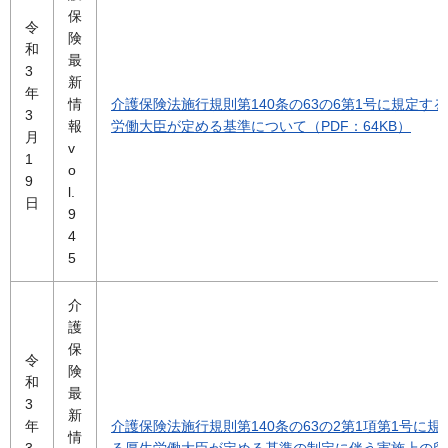
保
令
険
和
最
3
新
年
情
介護保険法施行規則第140条の63の6第1号に規定す
3
報
労働大臣が定める基準について（PDF：64KB）
月
v
1
o
9
l.
日
9
4
5
介
護
保
令
険
和
最
3
新
年
介護保険法施行規則第140条の63の2第1項第1号に規
情