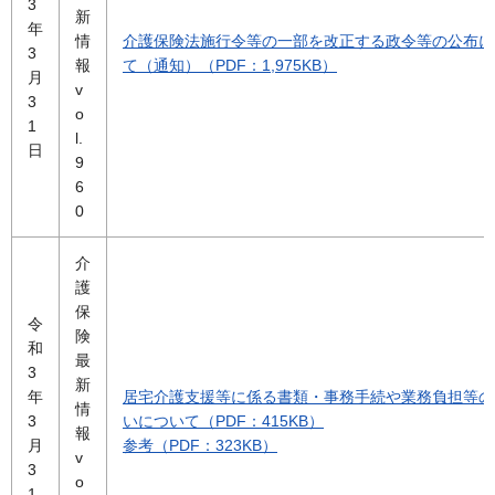
3
新
年
情
介護保険法施行令等の一部を改正する政令等の公布に
3
報
て（通知）（PDF：1,975KB）
月
v
3
o
1
l.
日
9
6
0
介
護
保
令
険
和
最
3
新
年
居宅介護支援等に係る書類・事務手続や業務負担等の
情
3
いについて（PDF：415KB）
報
月
参考（PDF：323KB）
v
3
o
1