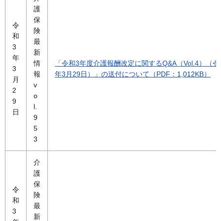
護
保
令
険
和
最
3
新
年
情
「令和3年度介護報酬改定に関するQ&A（Vol.4）（令
3
報
年3月29日）」の送付について（PDF：1,012KB）
月
v
2
o
9
l.
日
9
5
3
介
護
保
令
険
和
最
3
新