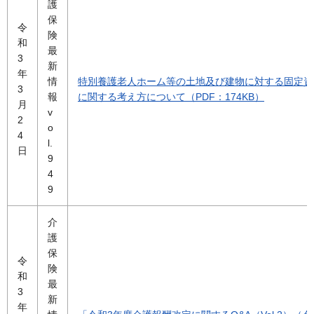
護
保
令
険
和
最
3
新
年
情
特別養護老人ホーム等の土地及び建物に対する固定資
3
報
に関する考え方について（PDF：174KB）
月
v
2
o
4
l.
日
9
4
9
介
護
保
令
険
和
最
3
新
年