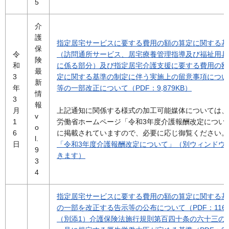
5
介
護
指定居宅サービスに要する費用の額の算定に関する基
保
令
（訪問通所サービス、居宅療養管理指導及び福祉用具
険
和
に係る部分）及び指定居宅介護支援に要する費用の額
最
3
定に関する基準の制定に伴う実施上の留意事項につい
新
年
等の一部改正について（PDF：9,879KB）
情
3
報
月
上記通知に関係する様式の加工可能媒体については、
v
1
労働省ホームページ「令和3年度介護報酬改定につい
o
6
に掲載されていますので、必要に応じ御覧ください。
l.
日
「令和3年度介護報酬改定について」（別ウィンドウ
9
きます）
3
4
指定居宅サービスに要する費用の額の算定に関する基
の一部を改正する告示等の公布について（PDF：116
（別添1）介護保険法施行規則第百四十条の六十三の