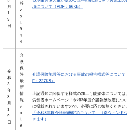
3
る厚生労働大臣が定める基準の制定に伴う実施上の留
報
月
項について（PDF：66KB）
v
1
o
9
l.
日
9
4
4
介
護
保
令
険
介護保険施設等における事故の報告様式等について（
和
最
F：227KB）
3
新
年
情
上記通知に関係する様式の加工可能媒体については、
3
報
労働省ホームページ「令和3年度介護報酬改定につい
月
v
に掲載されていますので、必要に応じ御覧ください。
1
o
「令和3年度介護報酬改定について」（別ウィンドウ
9
l.
きます）
日
9