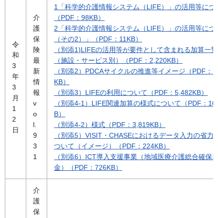
1「科学的介護情報システム（LIFE）」の活用等につ
介
（PDF：98KB）
護
2「科学的介護情報システム（LIFE）」の活用等につ
保
（その2）」（PDF：11KB）
令
険
（別添1)LIFEの活用等が要件として含まれる加算一覧
和
最
（施設・サービス別）（PDF：2,220KB）
3
新
（別添2）PDCAサイクルの推進等イメージ（PDF：1,
年
情
KB）
3
報
（別添3）LIFEの利用について（PDF：5,482KB）
月
v
（別添4-1）LIFE関連加算の様式について（PDF：10
1
o
B）
2
l.
（別添4-2）様式（PDF：3,819KB）
日
9
（別添5）VISIT・CHASEにおけるデータ入力の省力
3
ついて（イメージ）（PDF：224KB）
1
（別添6）ICT導入支援事業（地域医療介護総合確保
金）（PDF：726KB）
介
護
保