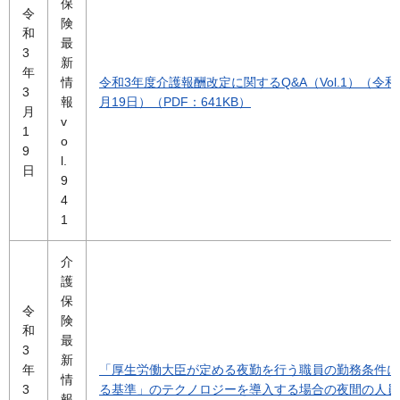
保
令
険
和
最
3
新
年
情
令和3年度介護報酬改定に関するQ&A（Vol.1）（令和
3
報
月19日）（PDF：641KB）
月
v
1
o
9
l.
日
9
4
1
介
護
保
令
険
和
最
3
新
年
「厚生労働大臣が定める夜勤を行う職員の勤務条件に
情
3
る基準」のテクノロジーを導入する場合の夜間の人員
報