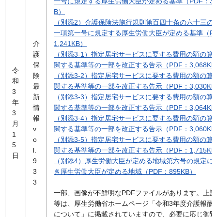
一号に規定する厚生労働大臣が定める基準（PDF：35
B）
（別添2）介護保険法施行規則第百四十条の六十三の
一項第一号に規定する厚生労働大臣が定める基準（P
介
1,241KB）
護
（別添3-1）指定居宅サービスに要する費用の額の算
保
関する基準等の一部を改正する告示（PDF：3,068KB
令
険
（別添3-2）指定居宅サービスに要する費用の額の算
和
最
関する基準等の一部を改正する告示（PDF：3,030KB
3
新
（別添3-3）指定居宅サービスに要する費用の額の算
年
情
関する基準等の一部を改正する告示（PDF：3,064KB
3
報
（別添3-4）指定居宅サービスに要する費用の額の算
月
v
関する基準等の一部を改正する告示（PDF：3,060KB
1
o
（別添3-5）指定居宅サービスに要する費用の額の算
5
l.
関する基準等の一部を改正する告示（PDF：1,715KB
日
9
（別添4）厚生労働大臣が定める地域第六号の規定に
3
き厚生労働大臣が定める地域（PDF：895KB）
3
一部、画像が不鮮明なPDFファイルがあります。上
等は、厚生労働省ホームページ「令和3年度介護報酬
について」に掲載されていますので、必要に応じ御覧