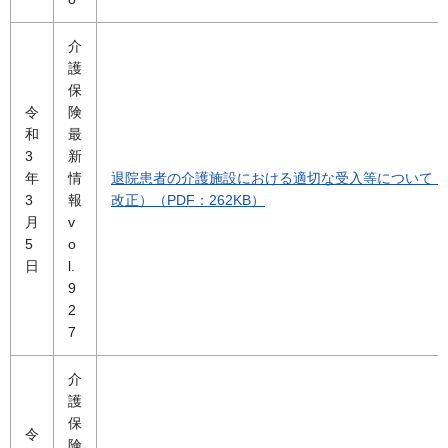
介
護
保
令
険
和
最
3
新
年
情
退院患者の介護施設における適切な受入等について（
3
報
改正）（PDF：262KB）
月
v
5
o
日
l.
9
2
7
介
護
保
令
険