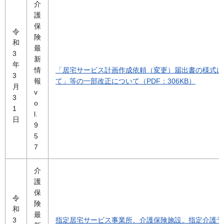
介
護
保
令
険
和
最
3
新
年
情
「居宅サービス計画作成依頼（変更）届出書の様式に
3
報
て」等の一部改正について（PDF：306KB）
月
v
3
o
1
l.
日
9
5
7
介
護
保
令
険
和
最
3
指定居宅サービス事業所、介護保険施設、指定介護予