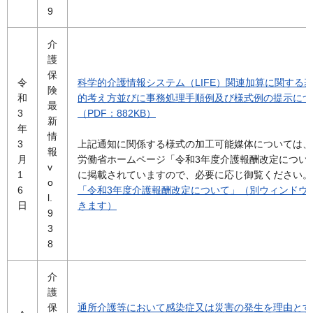
9
介
護
保
令
科学的介護情報システム（LIFE）関連加算に関する
険
和
的考え方並びに事務処理手順例及び様式例の提示につ
最
3
（PDF：882KB）
新
年
情
3
上記通知に関係する様式の加工可能媒体については、
報
月
労働省ホームページ「令和3年度介護報酬改定につい
v
1
に掲載されていますので、必要に応じ御覧ください。
o
6
「令和3年度介護報酬改定について」（別ウィンドウ
l.
日
きます）
9
3
8
介
護
保
通所介護等において感染症又は災害の発生を理由とす