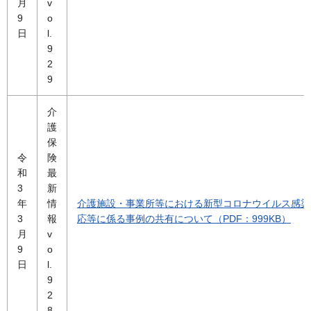
月
v
9
o
日
l.
9
2
9
介
護
保
令
険
和
最
3
新
年
情
介護施設・事業所等における新型コロナウイルス感染
3
報
応等に係る事例の共有について（PDF：999KB）
月
v
9
o
日
l.
9
2
8