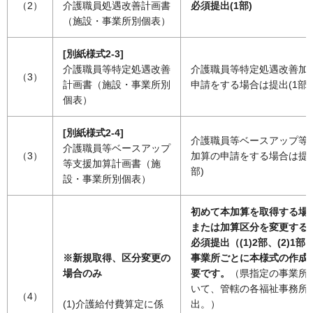
（2）
介護職員処遇改善計画書
必須提出(1部)
（施設・事業所別個表）
[別紙様式2-3]
介護職員等特定処遇改善
介護職員等特定処遇改善加
（3）
計画書（施設・事業所別
申請をする場合は提出(1部)
個表）
[別紙様式2-4]
介護職員等ベースアップ等
介護職員等ベースアップ
（3）
加算の申請をする場合は提出
等支援加算計画書（施
部)
設・事業所別個表）
初めて本加算を取得する場
または加算区分を変更する
必須提出（(1)2部、(2)1部
※新規取得、区分変更の
事業所ごとに本様式の作成
場合のみ
要です。
（県指定の事業所
いて、管轄の各福祉事務所
（4）
(1)介護給付費算定に係
出。）