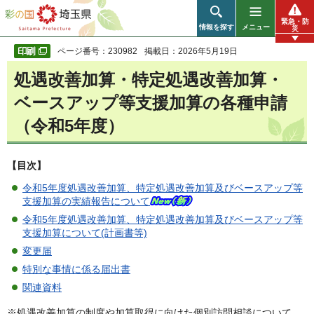
彩の国 埼玉県
緊急・防
情報を探す
メニュー
災
ページ番号：230982
掲載日：2026年5月19日
処遇改善加算・特定処遇改善加算・
ベースアップ等支援加算の各種申請
（令和5年度）
【目次】
令和5年度処遇改善加算、特定処遇改善加算及びベースアップ等
支援加算の実績報告について
令和5年度処遇改善加算、特定処遇改善加算及びベースアップ等
支援加算について(計画書等)
変更届
特別な事情に係る届出書
関連資料
※処遇改善加算の制度や加算取得に向けた個別訪問相談について