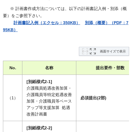
※ 計画書作成方法については、以下の計画書記入例・別添（概
要）をご参照下さい。
計画書記入例（エクセル：350KB）
別添（概要）（PDF：7
95KB）
画面サイズで表示
No.
名称
提出要件・部数
[別紙様式2-1]
介護職員処遇改善加算・
介護職員等特定処遇改善
（1）
必須提出(2部)
加算・介護職員等ベース
アップ等支援加算 処遇
改善計画書
[別紙様式2-2]