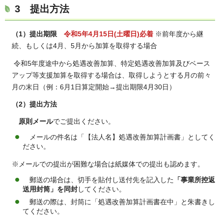
3 提出方法
（1）提出期限
令和5年4月15日(土曜日)必着
※前年度から継
続、もしくは4月、5月から加算を取得する場合
令和5年度途中から処遇改善加算、特定処遇改善加算及びベース
アップ等支援加算を取得する場合は、取得しようとする月の前々
月の末日（例：6月1日算定開始→提出期限4月30日）
（2）
提出方法
原則メール
でご提出ください。
メールの件名は「【法人名】処遇改善加算計画書」としてく
ださい。
※メールでの提出が困難な場合は紙媒体での提出も認めます。
郵送の場合は、切手を貼付し送付先を記入した
「事業所控返
送用封筒」を同封
してください。
郵送の際は、封筒に「処遇改善加算計画書在中」と朱書きし
てください。