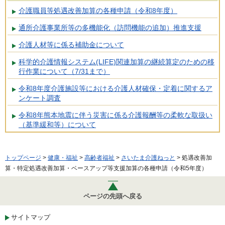
介護職員等処遇改善加算の各種申請（令和8年度）
通所介護事業所等の多機能化（訪問機能の追加）推進支援
介護人材等に係る補助金について
科学的介護情報システム(LIFE)関連加算の継続算定のための移
行作業について（7/31まで）
令和8年度介護施設等における介護人材確保・定着に関するア
ンケート調査
令和8年熊本地震に伴う災害に係る介護報酬等の柔軟な取扱い
（基準緩和等）について
トップページ
>
健康・福祉
>
高齢者福祉
>
さいたま介護ねっと
> 処遇改善加
算・特定処遇改善加算・ベースアップ等支援加算の各種申請（令和5年度）
ページの先頭へ戻る
サイトマップ