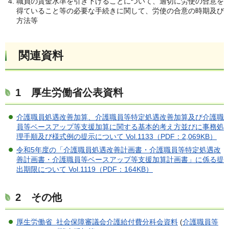
職員の賃金水準を引き下げることについて、適切に労使の合意を
得ていること等の必要な手続きに関して、労使の合意の時期及び
方法等
関連資料
1 厚生労働省公表資料
介護職員処遇改善加算、介護職員等特定処遇改善加算及び介護職
員等ベースアップ等支援加算に関する基本的考え方並びに事務処
理手順及び様式例の提示について Vol.1133（PDF：2,069KB）
令和5年度の「介護職員処遇改善計画書・介護職員等特定処遇改
善計画書・介護職員等ベースアップ等支援加算計画書」に係る提
出期限について Vol.1119（PDF：164KB）
2 その他
厚生労働省
社会保障審議会介護給付費分科会資料
(
介護職員等