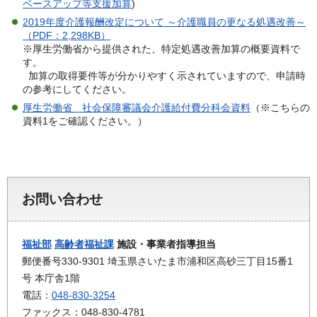
ベースアップ等支援加算
)
2019年度介護報酬改定について ～介護職員の更なる処遇改善～
（PDF：2,298KB）
※厚生労働省から提供された、特定処遇改善加算の概要資料で
す。
加算の取得要件等が分かりやすく示されていますので、申請時
の参考にしてください。
厚生労働省 社会保障審議会介護給付費分科会資料
（※こちらの
資料1をご確認ください。）
お問い合わせ
福祉部
高齢者福祉課
施設・事業者指導担当
郵便番号330-9301 埼玉県さいたま市浦和区高砂三丁目15番1
号 本庁舎1階
電話：
048-830-3254
ファックス：048-830-4781