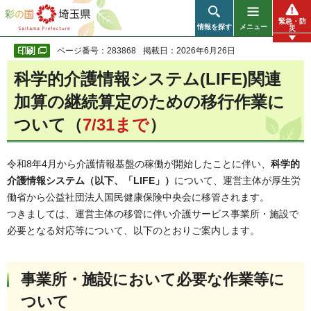
彩の国 埼玉県
緊急・防
情報を探す
メニュー
災
ページ番号：283868
掲載日：2026年6月26日
科学的介護情報システム(LIFE)関連
加算の継続算定のための移行作業に
ついて（
7/31まで
）
令和8年4月から介護情報基盤の稼働が開始したことに伴い、
科学的
介護情報システム（以下、「LIFE」）
について、運営主体が厚生労
働省から公益社団法人国民健康保険中央会に移管されます。
つきましては、運営主体の移管に伴い介護サービス事業所・施設で
必要となる対応等について、以下のとおりご案内します。
事業所・施設において必要な作業等に
ついて