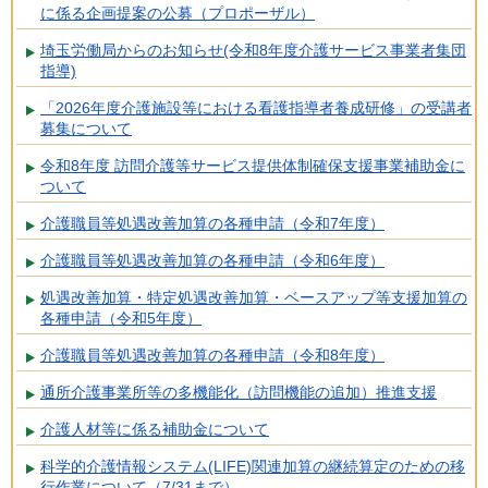
に係る企画提案の公募（プロポーザル）
埼玉労働局からのお知らせ(令和8年度介護サービス事業者集団
指導)
「2026年度介護施設等における看護指導者養成研修」の受講者
募集について
令和8年度 訪問介護等サービス提供体制確保支援事業補助金に
ついて
介護職員等処遇改善加算の各種申請（令和7年度）
介護職員等処遇改善加算の各種申請（令和6年度）
処遇改善加算・特定処遇改善加算・ベースアップ等支援加算の
各種申請（令和5年度）
介護職員等処遇改善加算の各種申請（令和8年度）
通所介護事業所等の多機能化（訪問機能の追加）推進支援
介護人材等に係る補助金について
科学的介護情報システム(LIFE)関連加算の継続算定のための移
行作業について（7/31まで）