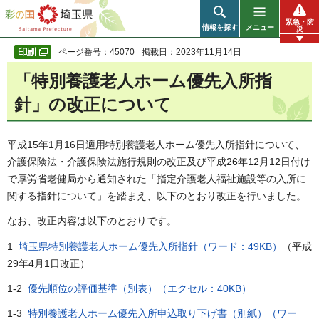
彩の国 埼玉県
緊急・防
情報を探す
メニュー
災
ページ番号：45070
掲載日：2023年11月14日
「特別養護老人ホーム優先入所指
針」の改正について
平成15年1月16日適用特別養護老人ホーム優先入所指針について、
介護保険法・介護保険法施行規則の改正及び平成26年12月12日付け
で厚労省老健局から通知された「指定介護老人福祉施設等の入所に
関する指針について」を踏まえ、以下のとおり改正を行いました。
なお、改正内容は以下のとおりです。
1
埼玉県特別養護老人ホーム優先入所指針（ワード：49KB）
（平成
29年4月1日改正）
1-2
優先順位の評価基準（別表）（エクセル：40KB）
1-3
特別養護老人ホーム優先入所申込取り下げ書（別紙）（ワー