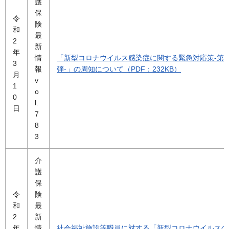
護
保
令
険
和
最
2
新
年
情
「新型コロナウイルス感染症に関する緊急対応策-第2
3
報
弾-」の周知について（PDF：232KB）
月
v
1
o
0
l.
日
7
8
3
介
護
保
令
険
和
最
2
新
年
情
社会福祉施設等職員に対する「新型コロナウイルスの