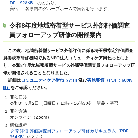
DF：928KB）
のとおり。
実習 ：各県内のグループホームで実習を行います。
令和8年度地域密着型サービス外部評価調査
員フォローアップ研修の開催案内
この度、地域密着型サービス外部評価に係る埼玉県指定評価調査
員養成等研修機関であるNPO法人コミュニティケア街ねっとによ
り、令和8年度地域密着型サービス外部評価調査員フォローアップ研
修が開催されることとなりました。
詳細は
コミュニティケア街ねっとHP
及び
実施要領（PDF：609K
B）
をご確認ください。
開催日時
令和8年8月2日（日曜日）10時～16時30分 講義・演習
開催方法
オンライン（Zoom）
研修課程
外部評価 評価調査員フォローアップ研修カリキュラム（PDF：
364KB）
のとおり。