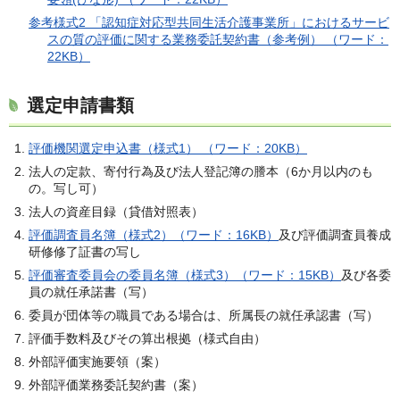
参考様式2 「認知症対応型共同生活介護事業所」におけるサービ
スの質の評価に関する業務委託契約書（参考例） （ワード：
22KB）
選定申請書類
評価機関選定申込書（様式1） （ワード：20KB）
法人の定款、寄付行為及び法人登記簿の謄本（6か月以内のも
の。写し可）
法人の資産目録（貸借対照表）
評価調査員名簿（様式2）（ワード：16KB）
及び評価調査員養成
研修修了証書の写し
評価審査委員会の委員名簿（様式3）（ワード：15KB）
及び各委
員の就任承諾書（写）
委員が団体等の職員である場合は、所属長の就任承認書（写）
評価手数料及びその算出根拠（様式自由）
外部評価実施要領（案）
外部評価業務委託契約書（案）