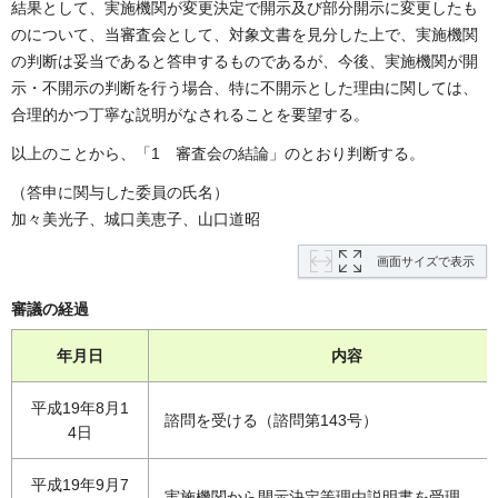
結果として、実施機関が変更決定で開示及び部分開示に変更したも
のについて、当審査会として、対象文書を見分した上で、実施機関
の判断は妥当であると答申するものであるが、今後、実施機関が開
示・不開示の判断を行う場合、特に不開示とした理由に関しては、
合理的かつ丁寧な説明がなされることを要望する。
以上のことから、「1 審査会の結論」のとおり判断する。
（答申に関与した委員の氏名）
加々美光子、城口美恵子、山口道昭
画面サイズで表示
審議の経過
年月日
内容
平成19年8月1
諮問を受ける（諮問第143号）
4日
平成19年9月7
実施機関から開示決定等理由説明書を受理