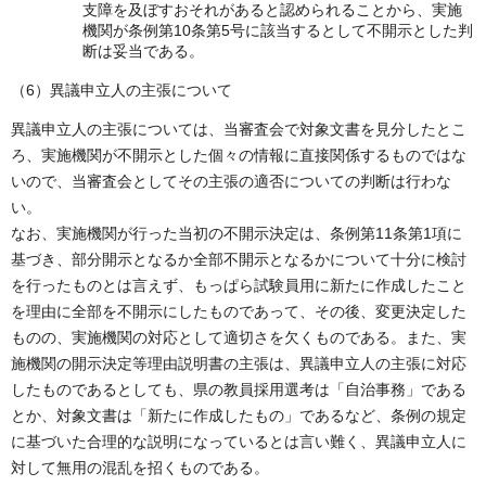
支障を及ぼすおそれがあると認められることから、実施
機関が条例第10条第5号に該当するとして不開示とした判
断は妥当である。
（6）異議申立人の主張について
異議申立人の主張については、当審査会で対象文書を見分したとこ
ろ、実施機関が不開示とした個々の情報に直接関係するものではな
いので、当審査会としてその主張の適否についての判断は行わな
い。
なお、実施機関が行った当初の不開示決定は、条例第11条第1項に
基づき、部分開示となるか全部不開示となるかについて十分に検討
を行ったものとは言えず、もっぱら試験員用に新たに作成したこと
を理由に全部を不開示にしたものであって、その後、変更決定した
ものの、実施機関の対応として適切さを欠くものである。また、実
施機関の開示決定等理由説明書の主張は、異議申立人の主張に対応
したものであるとしても、県の教員採用選考は「自治事務」である
とか、対象文書は「新たに作成したもの」であるなど、条例の規定
に基づいた合理的な説明になっているとは言い難く、異議申立人に
対して無用の混乱を招くものである。