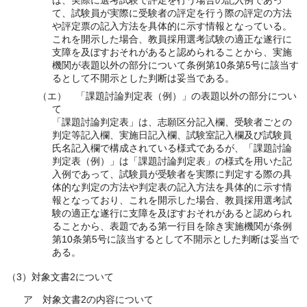
は、実際に選考試験で評定を行う場合の記入例であっ
て、試験員が実際に受験者の評定を行う際の評定の方法
や評定票の記入方法を具体的に示す情報となっている。
これを開示した場合、教員採用選考試験の適正な遂行に
支障を及ぼすおそれがあると認められることから、実施
機関が表題以外の部分について条例第10条第5号に該当す
るとして不開示とした判断は妥当である。
（エ） 「課題討論判定表（例）」の表題以外の部分につい
て
「課題討論判定表」は、志願区分記入欄、受験者ごとの
判定等記入欄、実施日記入欄、試験室記入欄及び試験員
氏名記入欄で構成されている様式であるが、「課題討論
判定表（例）」は「課題討論判定表」の様式を用いた記
入例であって、試験員が受験者を実際に判定する際の具
体的な判定の方法や判定表の記入方法を具体的に示す情
報となっており、これを開示した場合、教員採用選考試
験の適正な遂行に支障を及ぼすおそれがあると認められ
ることから、表題である第一行目を除き実施機関が条例
第10条第5号に該当するとして不開示とした判断は妥当で
ある。
（3）対象文書2について
ア 対象文書2の内容について