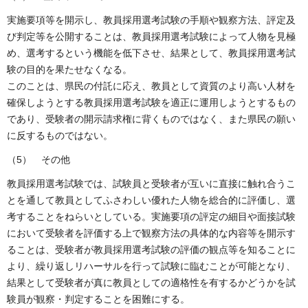
実施要項等を開示し、教員採用選考試験の手順や観察方法、評定及
び判定等を公開することは、教員採用選考試験によって人物を見極
め、選考するという機能を低下させ、結果として、教員採用選考試
験の目的を果たせなくなる。
このことは、県民の付託に応え、教員として資質のより高い人材を
確保しようとする教員採用選考試験を適正に運用しようとするもの
であり、受験者の開示請求権に背くものではなく、また県民の願い
に反するものではない。
（5） その他
教員採用選考試験では、試験員と受験者が互いに直接に触れ合うこ
とを通して教員としてふさわしい優れた人物を総合的に評価し、選
考することをねらいとしている。実施要項の評定の細目や面接試験
において受験者を評価する上で観察方法の具体的な内容等を開示す
ることは、受験者が教員採用選考試験の評価の観点等を知ることに
より、繰り返しリハーサルを行って試験に臨むことが可能となり、
結果として受験者が真に教員としての適格性を有するかどうかを試
験員が観察・判定することを困難にする。