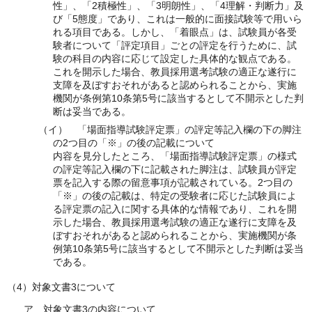
性」、「2積極性」、「3明朗性」、「4理解・判断力」及
び「5態度」であり、これは一般的に面接試験等で用いら
れる項目である。しかし、「着眼点」は、試験員が各受
験者について「評定項目」ごとの評定を行うために、試
験の科目の内容に応じて設定した具体的な観点である。
これを開示した場合、教員採用選考試験の適正な遂行に
支障を及ぼすおそれがあると認められることから、実施
機関が条例第10条第5号に該当するとして不開示とした判
断は妥当である。
（イ） 「場面指導試験評定票」の評定等記入欄の下の脚注
の2つ目の「※」の後の記載について
内容を見分したところ、「場面指導試験評定票」の様式
の評定等記入欄の下に記載された脚注は、試験員が評定
票を記入する際の留意事項が記載されている。2つ目の
「※」の後の記載は、特定の受験者に応じた試験員によ
る評定票の記入に関する具体的な情報であり、これを開
示した場合、教員採用選考試験の適正な遂行に支障を及
ぼすおそれがあると認められることから、実施機関が条
例第10条第5号に該当するとして不開示とした判断は妥当
である。
（4）対象文書3について
ア 対象文書3の内容について