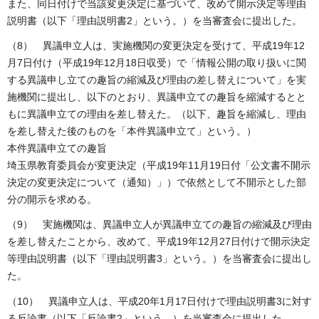
また、同日付けで当該変更決定に基づいて、改めて開示決定等理由
説明書（以下「理由説明書2」という。）を当審査会に提出した。
（8） 異議申立人は、実施機関の変更決定を受けて、平成19年12
月7日付け（平成19年12月18日収受）で「情報公開の取り扱いに関
する異議申し立ての趣旨の縮減及び理由の差し替えについて」を実
施機関に提出し、以下のとおり、異議申立ての趣旨を縮減するとと
もに異議申立ての理由を差し替えた。（以下、趣旨を縮減し、理由
を差し替えた後のものを「本件異議申立て」という。）
本件異議申立ての趣旨
埼玉県教育委員会が変更決定（平成19年11月19日付「公文書不開示
決定の変更決定について（通知）」）で依然として不開示とした部
分の開示を求める。
（9） 実施機関は、異議申立人が異議申立ての趣旨の縮減及び理由
を差し替えたことから、改めて、平成19年12月27日付けで開示決定
等理由説明書（以下「理由説明書3」という。）を当審査会に提出し
た。
（10） 異議申立人は、平成20年1月17日付けで理由説明書3に対す
る反論書（以下「反論書2」という。）を当審査会に提出した。