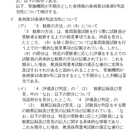
お」以下の部分である。
以下、実施機関が不開示とした各情報の条例第10条第5号該
当性について検討する。
イ 条例第10条第5号該当性について
（ア） 「3 観察の方法」の（9）について
「3 観察の方法」は、集団面接試験を行う際に試験員が
受験者を観察する上での留意事項である。内容を見分し
たところ、（9）を除く部分については集団面接試験を行
う上での一般的な留意事項が記載されている。しかし、
（9）の部分は、特定の受験者に応じた評価をする上での
試験員の具体的な観察の方法が記載されており、これを
開示した場合、教員採用選考試験の適正な遂行に支障を
及ぼすおそれがあると認められることから、実施機関が
条例第10条第5号に該当するとして不開示とした判断は妥
当である。
（イ） 「4 評価及び判定」の「（2） 観察記録及び意
見」中の「なお」以下の部分について
当該部分を見分したところ、「4 評価及び判定」の
「（2） 観察記録及び意見」は、試験員が判定をする際
の観察記録及び意見の記録方法が記載されている。「な
お」以下の部分は、特定の受験者に応じた試験員による
観察記録及び意見の記入に関する具体的な情報であり、
これを開示した場合、教員採用選考試験の適正な遂行に