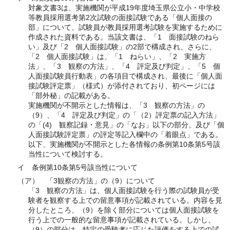
対象文書3は、実施機関が平成19年度埼玉県公立小・中学校
等教員採用選考第2次試験の面接試験である「個人面接の
部」について、試験員が教員採用選考試験を実施するために
作成された資料である。当該文書は、「1 面接試験のねら
い」及び「2 個人面接試験」の2部で構成され、さらに、
「2 個人面接試験」は、「1 ねらい」、「2 実施方
法」、「3 観察の方法」、「4 評定及び判定」、「5 個
人面接試験員行動表」の各項目で構成され、最後に「個人面
接試験評定票」（様式）が添付されており、初ページには
「部外秘」の記載がある。
実施機関が不開示とした情報は、「3 観察の方法」の
（9）、「4 評定及び判定」の「（2）評定票の記入方法」
の「(4) 観察記録・意見」の「なお」以下の部分、及び「個
人面接試験評定票」の評定等記入欄中の「着眼点」である。
以下、実施機関が不開示とした各情報の条例第10条第5号該
当性について検討する。
イ 条例第10条第5号該当性について
（ア） 「3観察の方法」の（9）について
「3 観察の方法」は、個人面接試験を行う際の試験員が受
験者を観察する上での留意事項が記載されている。内容を見
分したところ、（9）を除く部分については個人面接試験を
行う上での一般的な留意事項が記載されている。しかし、
（9）の部分は、特定の受験者に応じた評価をする上での試