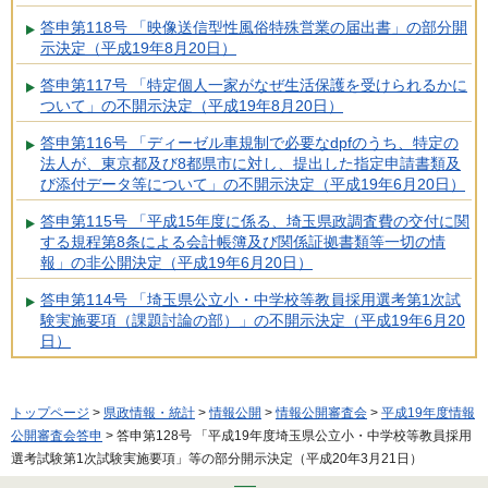
答申第118号 「映像送信型性風俗特殊営業の届出書」の部分開
示決定（平成19年8月20日）
答申第117号 「特定個人一家がなぜ生活保護を受けられるかに
ついて」の不開示決定（平成19年8月20日）
答申第116号 「ディーゼル車規制で必要なdpfのうち、特定の
法人が、東京都及び8都県市に対し、提出した指定申請書類及
び添付データ等について」の不開示決定（平成19年6月20日）
答申第115号 「平成15年度に係る、埼玉県政調査費の交付に関
する規程第8条による会計帳簿及び関係証拠書類等一切の情
報」の非公開決定（平成19年6月20日）
答申第114号 「埼玉県公立小・中学校等教員採用選考第1次試
験実施要項（課題討論の部）」の不開示決定（平成19年6月20
日）
トップページ
>
県政情報・統計
>
情報公開
>
情報公開審査会
>
平成19年度情報
公開審査会答申
> 答申第128号 「平成19年度埼玉県公立小・中学校等教員採用
選考試験第1次試験実施要項」等の部分開示決定（平成20年3月21日）