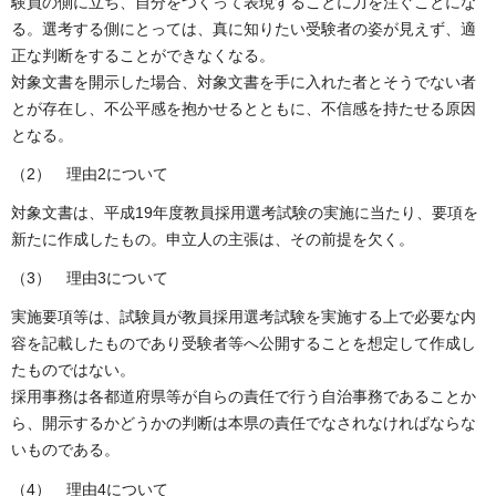
験員の側に立ち、自分をつくって表現することに力を注ぐことにな
る。選考する側にとっては、真に知りたい受験者の姿が見えず、適
正な判断をすることができなくなる。
対象文書を開示した場合、対象文書を手に入れた者とそうでない者
とが存在し、不公平感を抱かせるとともに、不信感を持たせる原因
となる。
（2） 理由2について
対象文書は、平成19年度教員採用選考試験の実施に当たり、要項を
新たに作成したもの。申立人の主張は、その前提を欠く。
（3） 理由3について
実施要項等は、試験員が教員採用選考試験を実施する上で必要な内
容を記載したものであり受験者等へ公開することを想定して作成し
たものではない。
採用事務は各都道府県等が自らの責任で行う自治事務であることか
ら、開示するかどうかの判断は本県の責任でなされなければならな
いものである。
（4） 理由4について