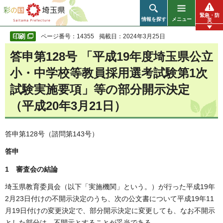
彩の国 埼玉県
緊急・防
情報を探す
メニュー
災
ページ番号：14355
掲載日：2024年3月25日
答申第128号 「平成19年度埼玉県公立
小・中学校等教員採用選考試験第1次
試験実施要項」等の部分開示決定
（平成20年3月21日）
答申第128号（諮問第143号）
答申
1 審査会の結論
埼玉県教育委員会（以下「実施機関」という。）が行った平成19年
2月23日付けの不開示決定のうち、次の公文書について平成19年11
月19日付けの変更決定で、部分開示決定に変更しても、なお不開示
とした部分は、不開示とすることが妥当である。