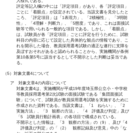
入様式である。
評定等記入欄の中には「評定項目」があり、各「評定項目」
ごとに「着眼点」が設定されている。当該文書を見分したと
ころ、「評定項目」は「1表現力」、「2積極性」、「3明朗
性」、「4理解・判断力」、「5態度」であり、これは面接試
験等で用いられる一般的な項目である。しかし、「着眼点」
は、試験員が各「評定項目」ごとに評定を行うために、試験
科目の内容に応じて設定した具体的な観点の情報であり、こ
れを開示した場合、教員採用選考試験の適正な遂行に支障を
及ぼすおそれがあると認められることから、実施機関が条例
第10条第5号に該当するとして不開示とした判断は妥当であ
る。
（5）対象文書4について
ア 対象文章4の内容について
対象文書4は、実施機関が平成19年度埼玉県公立小・中学校
等教員採用選考第2次試験の面接試験である「集団面接試
験」について、試験員が教員採用選考試験を実施するために
作成された資料である。当該文書は、「1 ねらい」、「2
実施方法」、「3 観察の方法」、「4 評価及び判定」及び
「5 試験員行動計画表」の各項目で構成されている。
不開示とした情報は、「3 観察の方法」の（9）、及び「4
評価及び判定」の「（2） 観察記録及び意見」中の「な