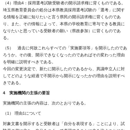
（4）理由4：採用選考試験受験者の開示請求権に背くものである。
埼玉県教育委員会の処分は本県教員採用選考試験の「選考」に関す
る情報を正確に知りたいと言う県民の開示請求権に背くものであ
り、また、その情報によって、本県の学校教育に寄与できる教員に
なりたいと思っている受験者の願い（県政参加）に背くものであ
る。
（5） 過去に何故これらすべての「実施要項等」を開示したのであ
ろうか。その後、開示できなくなったのであればその変わった理由
を明確に説明すべきである。
今回の変更決定で、新たに開示したのであるから、異議申立人に対
してどのような経過で不開示から開示になったかの理由を説明すべ
きである。
4 実施機関の主張の要旨
実施機関の主張の内容は、次のとおりである。
（1） 理由1について
対象文書を開示すると受験者は「自分を表現する」ことにより、試