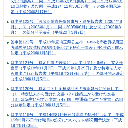
5月7日起案）、同（平成16年6月8日起案）、同（平成17年5月
10日起案）及び同（平成17年11月30日起案）」の部分開示決
定（平成20年3月7日）
答申第123号 「医師賠償責任保険事故・紛争報告書（2004年8
月）、同（2005年1月）、同（2005年6月）及び同（2006年3
月）」の部分開示決定（平成20年3月7日）
答申第122号 「平成19年度埼玉県公立小・中学校等教員採用選
考試験第1次試験の結果を転記する得点一覧表」外1件の不開示
決定（平成20年1月8日）
答申第121号 「特定店舗の苦情について（第1～6報）、立入検
査票（平成18年11月7日、平成19年1月25日）及び特定法人か
ら提出された報告書（平成19年2月9日収受）」の部分開示決定
（平成19年11月5日）
答申第120号 「特定共同住宅建築計画の確認処分に関連して、
（1）特定法人から受けた文書（2）建築主から受けた文書
（3）建築主に宛てた文書（4）国土交通省に宛てた文書」の部
分開示決定（平成19年11月5日）
答申第119号 「平成14年8月9日付け職員の処分について、平成
15年3月25日付け職員の処分について」の部分開示決定（平成
19年8月20日）