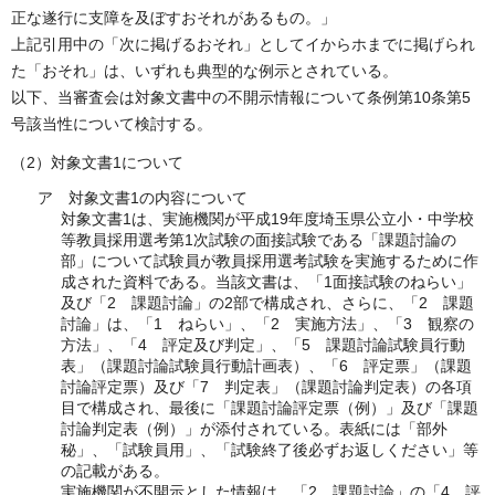
正な遂行に支障を及ぼすおそれがあるもの。」
上記引用中の「次に掲げるおそれ」としてイからホまでに掲げられ
た「おそれ」は、いずれも典型的な例示とされている。
以下、当審査会は対象文書中の不開示情報について条例第10条第5
号該当性について検討する。
（2）対象文書1について
ア 対象文書1の内容について
対象文書1は、実施機関が平成19年度埼玉県公立小・中学校
等教員採用選考第1次試験の面接試験である「課題討論の
部」について試験員が教員採用選考試験を実施するために作
成された資料である。当該文書は、「1面接試験のねらい」
及び「2 課題討論」の2部で構成され、さらに、「2 課題
討論」は、「1 ねらい」、「2 実施方法」、「3 観察の
方法」、「4 評定及び判定」、「5 課題討論試験員行動
表」（課題討論試験員行動計画表）、「6 評定票」（課題
討論評定票）及び「7 判定表」（課題討論判定表）の各項
目で構成され、最後に「課題討論評定票（例）」及び「課題
討論判定表（例）」が添付されている。表紙には「部外
秘」、「試験員用」、「試験終了後必ずお返しください」等
の記載がある。
実施機関が不開示とした情報は、「2 課題討論」の「4 評