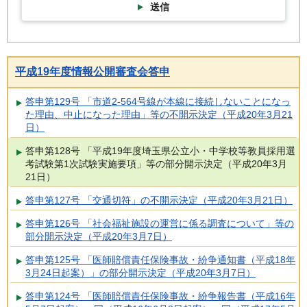
送信
平成19年度情報公開審査会答申
答申第129号 「市道2-564号線が本線に接続しないことになっ
た理由、中止になった理由」等の不開示決定（平成20年3月21
日）
答申第128号 「平成19年度埼玉県公立小・中学校等教員採用選
考試験第1次試験実施要項」等の部分開示決定（平成20年3月
21日）
答申第127号 「交通切符」の不開示決定（平成20年3月21日）
答申第126号 「社会福祉施設の運営に係る調査について」等の
部分開示決定（平成20年3月7日）
答申第125号 「医師賠償責任保険事故・紛争通知書（平成18年
3月24日起案）」の部分開示決定（平成20年3月7日）
答申第124号 「医師賠償責任保険事故・紛争報告書（平成16年