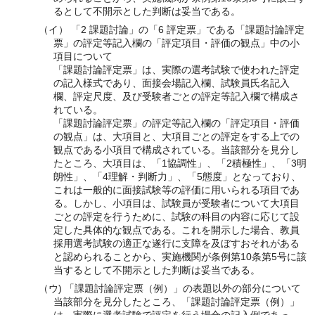
るとして不開示とした判断は妥当である。
（イ） 「2 課題討論」の「6 評定票」である「課題討論評定
票」の評定等記入欄の「評定項目・評価の観点」中の小
項目について
「課題討論評定票」は、実際の選考試験で使われた評定
の記入様式であり、面接会場記入欄、試験員氏名記入
欄、評定尺度、及び受験者ごとの評定等記入欄で構成さ
れている。
「課題討論評定票」の評定等記入欄の「評定項目・評価
の観点」は、大項目と、大項目ごとの評定をする上での
観点である小項目で構成されている。当該部分を見分し
たところ、大項目は、「1協調性」、「2積極性」、「3明
朗性」、「4理解・判断力」、「5態度」となっており、
これは一般的に面接試験等の評価に用いられる項目であ
る。しかし、小項目は、試験員が受験者について大項目
ごとの評定を行うために、試験の科目の内容に応じて設
定した具体的な観点である。これを開示した場合、教員
採用選考試験の適正な遂行に支障を及ぼすおそれがある
と認められることから、実施機関が条例第10条第5号に該
当するとして不開示とした判断は妥当である。
（ウ) 「課題討論評定票（例）」の表題以外の部分について
当該部分を見分したところ、「課題討論評定票（例）」