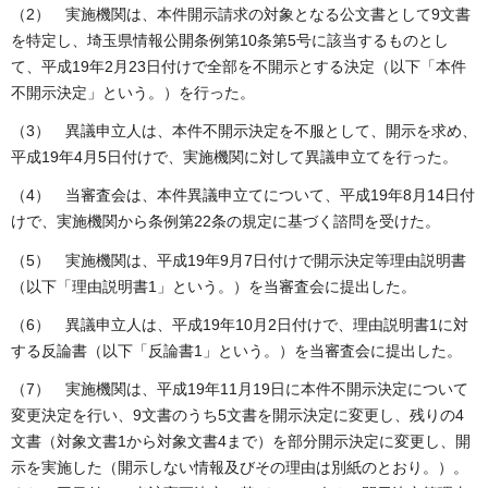
（2） 実施機関は、本件開示請求の対象となる公文書として9文書
を特定し、埼玉県情報公開条例第10条第5号に該当するものとし
て、平成19年2月23日付けで全部を不開示とする決定（以下「本件
不開示決定」という。）を行った。
（3） 異議申立人は、本件不開示決定を不服として、開示を求め、
平成19年4月5日付けで、実施機関に対して異議申立てを行った。
（4） 当審査会は、本件異議申立てについて、平成19年8月14日付
けで、実施機関から条例第22条の規定に基づく諮問を受けた。
（5） 実施機関は、平成19年9月7日付けで開示決定等理由説明書
（以下「理由説明書1」という。）を当審査会に提出した。
（6） 異議申立人は、平成19年10月2日付けで、理由説明書1に対
する反論書（以下「反論書1」という。）を当審査会に提出した。
（7） 実施機関は、平成19年11月19日に本件不開示決定について
変更決定を行い、9文書のうち5文書を開示決定に変更し、残りの4
文書（対象文書1から対象文書4まで）を部分開示決定に変更し、開
示を実施した（開示しない情報及びその理由は別紙のとおり。）。