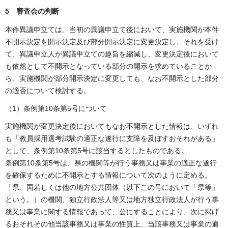
5 審査会の判断
本件異議申立ては、当初の異議申立て後において、実施機関が本件
不開示決定を開示決定及び部分開示決定に変更決定し、それを受け
て、異議申立人が異議申立ての趣旨を縮減し、変更決定後において
も依然として不開示となっている部分の開示を求めていることか
ら、実施機関が部分開示決定に変更しても、なお不開示とした部分
の適否について検討する。
（1）条例第10条第5号について
実施機関が変更決定後においてもなお不開示とした情報は、いずれ
も「教員採用選考試験の適正な遂行に支障を及ぼすおそれがある」
として、条例第10条第5号に該当するとしたものである。
条例第10条第5号は、県の機関等が行う事務又は事業の適正な遂行
を確保するために不開示とする情報について次のように定める。
「県、国若しくは他の地方公共団体（以下この号において「県等」
という。）の機関、独立行政法人等又は地方独立行政法人が行う事
務又は事業に関する情報であって、公にすることにより、次に掲げ
るおそれその他当該事務又は事業の性質上、当該事務又は事業の適