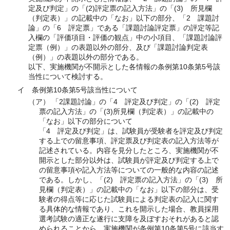
定及び判定」の「(2)評定票の記入方法」の「(3) 所見欄
（判定表）」の記載中の「なお」以下の部分、「2 課題討
論」の「6 評定票」である「課題討論評定票」の評定等記
入欄の「評価項目・評価の観点」中の小項目、「課題討論評
定票（例）」の表題以外の部分、及び「課題討論判定表
（例）」の表題以外の部分である。
以下、実施機関が不開示とした各情報の条例第10条第5号該
当性について検討する。
イ 条例第10条第5号該当性について
（ア） 「2課題討論」の「4 評定及び判定」の「(2) 評定
票の記入方法」の「(3)所見欄（判定表）」の記載中の
「なお」以下の部分について
「4 評定及び判定」は、試験員が受験者を評定及び判定
する上での留意事項、評定票及び判定表の記入方法等が
記述されている。内容を見分したところ、実施機関が不
開示とした部分以外は、試験員が評定及び判定する上で
の留意事項や記入方法等についての一般的な内容の記述
である。しかし、「(2) 評定票の記入方法」の「(3) 所
見欄（判定表）」の記載中の「なお」以下の部分は、受
験者の得点等に応じた試験員による判定表の記入に関す
る具体的な情報であり、これを開示した場合、教員採用
選考試験の適正な遂行に支障を及ぼすおそれがあると認
められることから、実施機関が条例第10条第5号に該当す