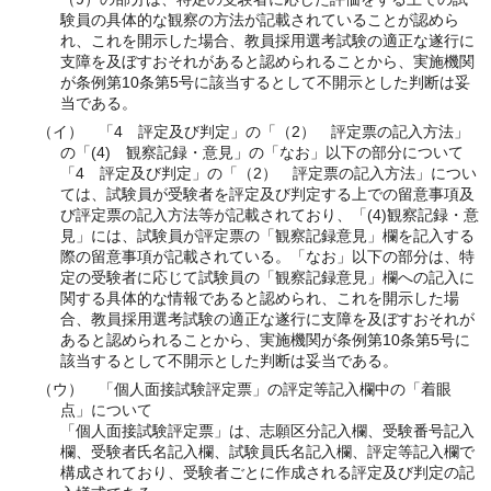
験員の具体的な観察の方法が記載されていることが認めら
れ、これを開示した場合、教員採用選考試験の適正な遂行に
支障を及ぼすおそれがあると認められることから、実施機関
が条例第10条第5号に該当するとして不開示とした判断は妥
当である。
（イ） 「4 評定及び判定」の「（2） 評定票の記入方法」
の「(4) 観察記録・意見」の「なお」以下の部分について
「4 評定及び判定」の「（2） 評定票の記入方法」につい
ては、試験員が受験者を評定及び判定する上での留意事項及
び評定票の記入方法等が記載されており、「(4)観察記録・意
見」には、試験員が評定票の「観察記録意見」欄を記入する
際の留意事項が記載されている。「なお」以下の部分は、特
定の受験者に応じて試験員の「観察記録意見」欄への記入に
関する具体的な情報であると認められ、これを開示した場
合、教員採用選考試験の適正な遂行に支障を及ぼすおそれが
あると認められることから、実施機関が条例第10条第5号に
該当するとして不開示とした判断は妥当である。
（ウ） 「個人面接試験評定票」の評定等記入欄中の「着眼
点」について
「個人面接試験評定票」は、志願区分記入欄、受験番号記入
欄、受験者氏名記入欄、試験員氏名記入欄、評定等記入欄で
構成されており、受験者ごとに作成される評定及び判定の記