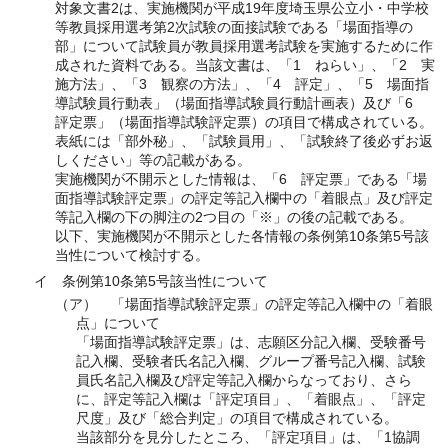
対象文書2は、実施機関が平成19年度埼玉県公立小・中学校
等教員採用選考第2次試験の面接試験である「場面指導の
部」について試験員が教員採用選考試験を実施するために作
成された資料である。当該文書は、「1 ねらい」、「2 実
施方法」、「3 観察の方法」、「4 評定」、「5 場面指
導試験員行動表」（場面指導試験員行動計画表）及び「6
評定票」（場面指導試験評定票）の項目で構成されている。
表紙には「部外秘」、「試験員用」、「試験終了後必ずお返
しください」等の記載がある。
実施機関が不開示とした情報は、「6 評定票」である「場
面指導試験評定票」の評定等記入欄中の「着眼点」及び評定
等記入欄の下の脚注の2つ目の「※」の後の記載である。
以下、実施機関が不開示とした各情報の条例第10条第5号該
当性について検討する。
イ 条例第10条第5号該当性について
（ア） 「場面指導試験評定票」の評定等記入欄中の「着眼
点」について
「場面指導試験評定票」は、志願区分記入欄、受験番号
記入欄、受験者氏名記入欄、グループ番号記入欄、試験
員氏名記入欄及び評定等記入欄からなっており、さら
に、評定等記入欄は「評定項目」、「着眼点」、「評定
尺度」及び「総合判定」の項目で構成されている。
当該部分を見分したところ、「評定項目」は、「1協調