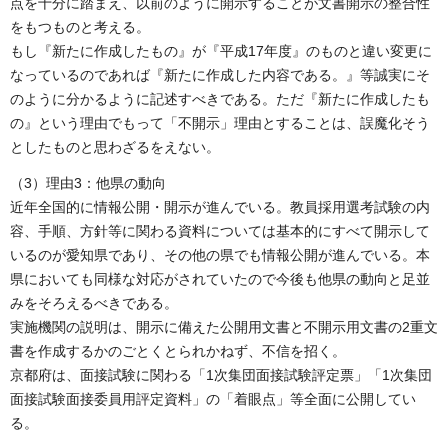
点を十分に踏まえ、以前のように開示することが文書開示の整合性
をもつものと考える。
もし『新たに作成したもの』が『平成17年度』のものと違い変更に
なっているのであれば『新たに作成した内容である。』等誠実にそ
のように分かるように記述すべきである。ただ『新たに作成したも
の』という理由でもって「不開示」理由とすることは、誤魔化そう
としたものと思わざるをえない。
（3）理由3：他県の動向
近年全国的に情報公開・開示が進んでいる。教員採用選考試験の内
容、手順、方針等に関わる資料については基本的にすべて開示して
いるのが愛知県であり、その他の県でも情報公開が進んでいる。本
県においても同様な対応がされていたので今後も他県の動向と足並
みをそろえるべきである。
実施機関の説明は、開示に備えた公開用文書と不開示用文書の2重文
書を作成するかのごとくとられかねず、不信を招く。
京都府は、面接試験に関わる「1次集団面接試験評定票」「1次集団
面接試験面接委員用評定資料」の「着眼点」等全面に公開してい
る。