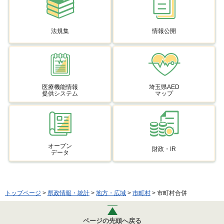
法規集
情報公開
医療機能情報
埼玉県AED
提供システム
マップ
オープン
財政・IR
データ
トップページ
>
県政情報・統計
>
地方・広域
>
市町村
> 市町村合併
ページの先頭へ戻る