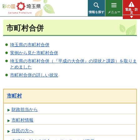
彩の国 埼玉県
緊急・防
情報を探す
メニュー
災
市町村合併
埼玉県の市町村合併
実例から見た市町村合併
埼玉県の市町村合併（『平成の大合併』の現状と課題）を取りま
とめました
市町村合併の詳しい状況
市町村
財政担当から
市町村情報
住民の方へ