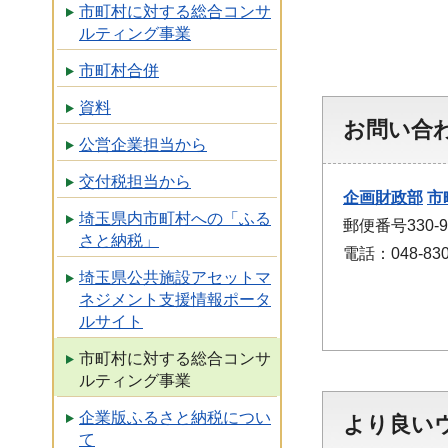
市町村に対する総合コンサ
ルティング事業
市町村合併
資料
お問い合
公営企業担当から
交付税担当から
企画財政部
市
埼玉県内市町村への「ふる
郵便番号330
さと納税」
電話：048-830
埼玉県公共施設アセットマ
ネジメント支援情報ポータ
ルサイト
市町村に対する総合コンサ
ルティング事業
企業版ふるさと納税につい
より良い
て