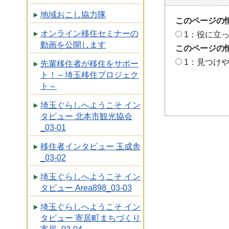
地域おこし協力隊
このページの
オンライン移住セミナーの
1：役に立
動画を公開します
このページの
1：見つけ
先輩移住者が移住をサポー
ト！～埼玉移住プロジェク
ト～
埼玉ぐらしへようこそ イン
タビュー 北本市観光協会
_03-01
移住者インタビュー 玉成舎
_03-02
埼玉ぐらしへようこそ イン
タビュー Area898_03-03
埼玉ぐらしへようこそ イン
タビュー 寄居町まちづくり