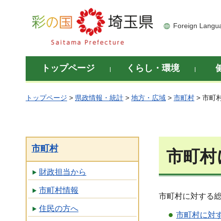
彩の国 埼玉県
Foreign Langu
トップページ
くらし・環境
トップページ
>
県政情報・統計
>
地方・広域
>
市町村
> 市町
市町村
市町村
財政担当から
市町村情報
市町村に対する
住民の方へ
市町村に対