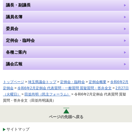
議長・副議長
議員名簿
委員会
定例会・臨時会
各種ご案内
議会広報
トップページ
>
埼玉県議会トップ
>
定例会・臨時会
>
定例会概要
>
令和6年2月
定例会
>
令和6年2月定例会 代表質問・一般質問 質疑質問・答弁全文
>
2月27日
（火曜日）
>
田並尚明（民主フォーラム）
> 令和6年2月定例会 代表質問 質疑
質問・答弁全文（田並尚明議員）
ページの先頭へ戻る
サイトマップ