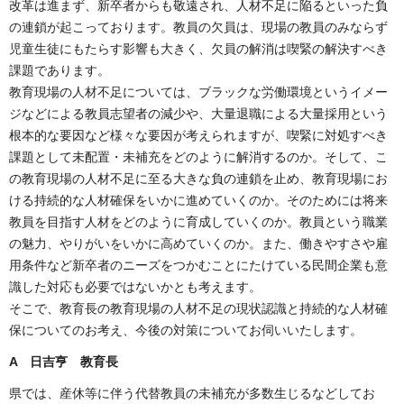
改革は進まず、新卒者からも敬遠され、人材不足に陥るといった負
の連鎖が起こっております。教員の欠員は、現場の教員のみならず
児童生徒にもたらす影響も大きく、欠員の解消は喫緊の解決すべき
課題であります。
教育現場の人材不足については、ブラックな労働環境というイメー
ジなどによる教員志望者の減少や、大量退職による大量採用という
根本的な要因など様々な要因が考えられますが、喫緊に対処すべき
課題として未配置・未補充をどのように解消するのか。そして、こ
の教育現場の人材不足に至る大きな負の連鎖を止め、教育現場にお
ける持続的な人材確保をいかに進めていくのか。そのためには将来
教員を目指す人材をどのように育成していくのか。教員という職業
の魅力、やりがいをいかに高めていくのか。また、働きやすさや雇
用条件など新卒者のニーズをつかむことにたけている民間企業も意
識した対応も必要ではないかとも考えます。
そこで、教育長の教育現場の人材不足の現状認識と持続的な人材確
保についてのお考え、今後の対策についてお伺いいたします。
A 日吉亨 教育長
県では、産休等に伴う代替教員の未補充が多数生じるなどしてお