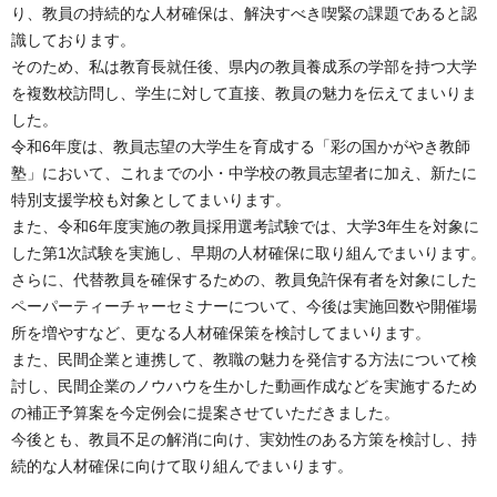
り、教員の持続的な人材確保は、解決すべき喫緊の課題であると認
識しております。
そのため、私は教育長就任後、県内の教員養成系の学部を持つ大学
を複数校訪問し、学生に対して直接、教員の魅力を伝えてまいりま
した。
令和6年度は、教員志望の大学生を育成する「彩の国かがやき教師
塾」において、これまでの小・中学校の教員志望者に加え、新たに
特別支援学校も対象としてまいります。
また、令和6年度実施の教員採用選考試験では、大学3年生を対象に
した第1次試験を実施し、早期の人材確保に取り組んでまいります。
さらに、代替教員を確保するための、教員免許保有者を対象にした
ペーパーティーチャーセミナーについて、今後は実施回数や開催場
所を増やすなど、更なる人材確保策を検討してまいります。
また、民間企業と連携して、教職の魅力を発信する方法について検
討し、民間企業のノウハウを生かした動画作成などを実施するため
の補正予算案を今定例会に提案させていただきました。
今後とも、教員不足の解消に向け、実効性のある方策を検討し、持
続的な人材確保に向けて取り組んでまいります。