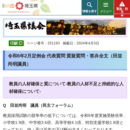
彩の国 埼玉県
緊急・防
情報を探す
メニュー
災
ページ番号：251193
掲載日：2024年4月3日
令和6年2月定例会 代表質問 質疑質問・答弁全文（田並
尚明議員）
教員の人材確保と質について-教員の人材不足と持続的な人
材確保について-
Q 田並尚明 議員（民主フォーラム）
教員採用試験の競争率の低下については、令和5年度実施受験倍率、
小学校1.9倍、中学校3.6倍、高等学校4.1倍、特別支援学校1.8倍と
なっており、中・高は近年の下げ幅が大きくなっております。