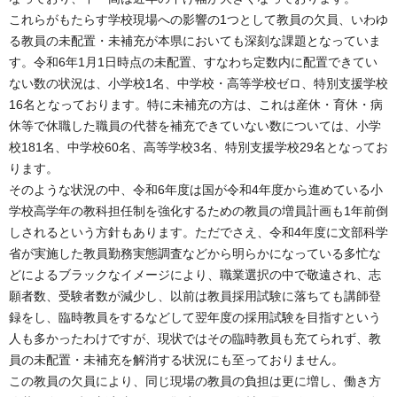
これらがもたらす学校現場への影響の1つとして教員の欠員、いわゆ
る教員の未配置・未補充が本県においても深刻な課題となっていま
す。令和6年1月1日時点の未配置、すなわち定数内に配置できてい
ない数の状況は、小学校1名、中学校・高等学校ゼロ、特別支援学校
16名となっております。特に未補充の方は、これは産休・育休・病
休等で休職した職員の代替を補充できていない数については、小学
校181名、中学校60名、高等学校3名、特別支援学校29名となってお
ります。
そのような状況の中、令和6年度は国が令和4年度から進めている小
学校高学年の教科担任制を強化するための教員の増員計画も1年前倒
しされるという方針もあります。ただでさえ、令和4年度に文部科学
省が実施した教員勤務実態調査などから明らかになっている多忙な
どによるブラックなイメージにより、職業選択の中で敬遠され、志
願者数、受験者数が減少し、以前は教員採用試験に落ちても講師登
録をし、臨時教員をするなどして翌年度の採用試験を目指すという
人も多かったわけですが、現状ではその臨時教員も充てられず、教
員の未配置・未補充を解消する状況にも至っておりません。
この教員の欠員により、同じ現場の教員の負担は更に増し、働き方