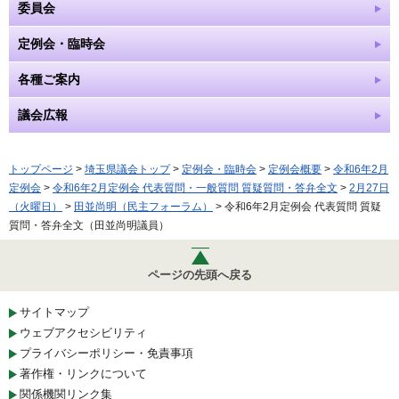
委員会
定例会・臨時会
各種ご案内
議会広報
トップページ
>
埼玉県議会トップ
>
定例会・臨時会
>
定例会概要
>
令和6年2月
定例会
>
令和6年2月定例会 代表質問・一般質問 質疑質問・答弁全文
>
2月27日
（火曜日）
>
田並尚明（民主フォーラム）
> 令和6年2月定例会 代表質問 質疑
質問・答弁全文（田並尚明議員）
ページの先頭へ戻る
サイトマップ
ウェブアクセシビリティ
プライバシーポリシー・免責事項
著作権・リンクについて
関係機関リンク集