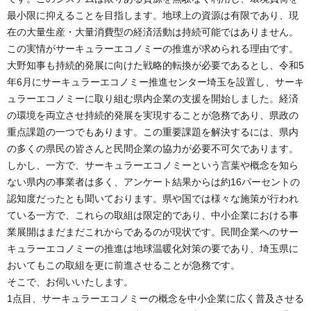
最小限に抑えることを目指します。地球上の資源は有限であり、現
在の大量生産・大量消費型の経済活動は持続可能ではありません。
この実情がサーキュラーエコノミーの推進が求められる理由です。
大野知事も持続的発展に向けた戦略的転換が必要であるとし、令和5
年6月にサーキュラーエコノミー推進センター埼玉を設置し、サーキ
ュラーエコノミーに取り組む県内企業の支援を開始しました。経済
の環境を両立させ持続的発展を実現することが急務であり、県政の
重点課題の一つでもあります。この重要課題を解決するには、県内
の多くの県民の皆さんと民間企業の協力が必要不可欠であります。
しかし、一方で、サーキュラーエコノミーという言葉や概念を知ら
ない県内の事業者は多く、アンケート結果からは約16パーセントの
認知度だったとも聞いております。県や国では様々な施策が行われ
ている一方で、これらの取組は限定的であり、中小企業における事
業展開はまだまだこれからであるのが現状です。民間企業へのサー
キュラーエコノミーの推進は地球温暖化対策の要であり、埼玉県に
おいてもこの取組を更に前進させることが急務です。
そこで、お伺いいたします。
1点目、サーキュラーエコノミーの概念を中小企業に広く普及させる