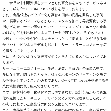
に、食品や未利用資源をテーマとした研究会を立ち上げ、ビジネス
として成り立つモデルについて検討を行っております。
また、食品残渣をパウダー化し高付加価値の商品を開発した事例
や、廃棄するパソコンなどからレアメタルを抽出し再資源化する事
例などをセミナーで周知したほか、リーディングモデルとなる企業
の取組などを彩の国ビジネスアリーナでPRしたところであります。
今後も、中小企業がビジネスチャンスとして捉えることができる分
かりやすいビジネスモデルを提示し、サーキュラーエコノミーを広
く普及してまいります。
次に、今後どのような支援策が必要と考えているのかについてであ
ります。
サーキュラーエコノミーは、生産、消費、再資源化の循環の中で、
多様な企業が関わることから、様々なパターンのリーディングモデ
ルを提示していくことが必要であり、令和6年度はそれを構築する事
業に積極的に取り組んでまいります。
まず、原材料の単一化や解体のしやすさなど、設計段階から再資源
化を見据えたサーキュラーデザインの考え方を定着させるため、そ
の考えに基づいた製品等の開発を支援してまいります。
また、食品製造業が集積している本県の特徴を踏まえ、製造過程で