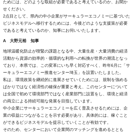
ためには、どのような取組が必要であると考えているのか、お聞か
せください。
2点目として、県内の中小企業がサーキュラーエコノミーに基づいた
ビジネスモデルへ移行するためには、今後どのような支援策が必要
であると考えているのか、知事にお伺いいたします。
A 大野元裕 知事
地球温暖化防止が喫緊の課題となる中、大量生産・大量消費の経済
活動から資源の効率的・循環的な利用への転換が世界の潮流となっ
ており、本県では、この変革にいち早く対応すべく、昨年6月に「サ
ーキュラーエコノミー推進センター埼玉」を設置いたしました。
私は、環境政策を継続的に進展させていくためには、規制を強める
ばかりではなく経済性の確保が重要と考え、このセンターについて
は全国で初めて環境部門ではなく産業部門に設置をし、環境と経済
の両立による持続可能な発展を目指しています。
中小企業にサーキュラーエコノミーを広く普及させるためには、企
業の収益につながることを示す必要があり、具体的には、稼ぐこと
ができるビジネスモデルを提示していくことが有効です。
そのため、センターにおいて企業間のマッチングを進めるととも