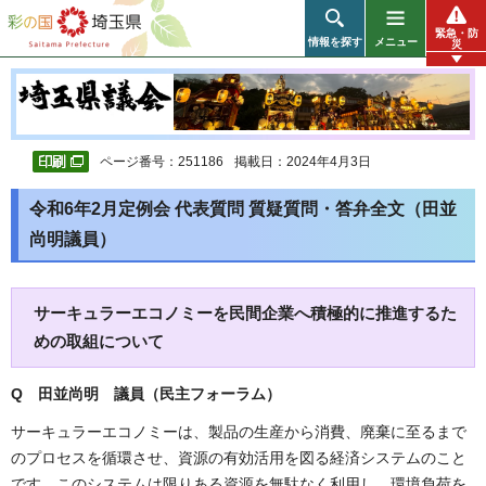
彩の国 埼玉県
緊急・防
情報を探す
メニュー
災
ページ番号：251186
掲載日：2024年4月3日
令和6年2月定例会 代表質問 質疑質問・答弁全文（田並
尚明議員）
サーキュラーエコノミーを民間企業へ積極的に推進するた
めの取組について
Q 田並尚明 議員（民主フォーラム）
サーキュラーエコノミーは、製品の生産から消費、廃棄に至るまで
のプロセスを循環させ、資源の有効活用を図る経済システムのこと
です。このシステムは限りある資源を無駄なく利用し、環境負荷を