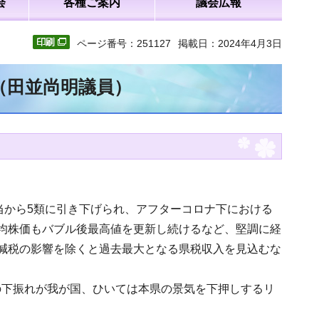
会
各種ご案内
議会広報
ページ番号：251127
掲載日：2024年4月3日
（田並尚明議員）
当から5類に引き下げられ、アフターコロナ下における
均株価もバブル後最高値を更新し続けるなど、堅調に経
減税の影響を除くと過去最大となる県税収入を見込むな
の下振れが我が国、ひいては本県の景気を下押しするリ
。