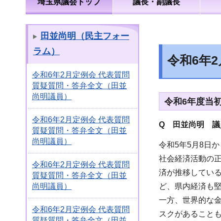
埼玉県議会トップ
議長・副議長
田並尚明（民主フォー
ラム）
令和6年
令和6年2月定例会 代表質問
質疑質問・答弁全文（田並
尚明議員）
令和6年度当
令和6年2月定例会 代表質問
Q 田並尚明 
質疑質問・答弁全文（田並
尚明議員）
令和5年5月8日
社会経済活動の
令和6年2月定例会 代表質問
済が推移してい
質疑質問・答弁全文（田並
ど、県内経済も
尚明議員）
一方、世界的な
令和6年2月定例会 代表質問
スクがあること
質疑質問・答弁全文（田並