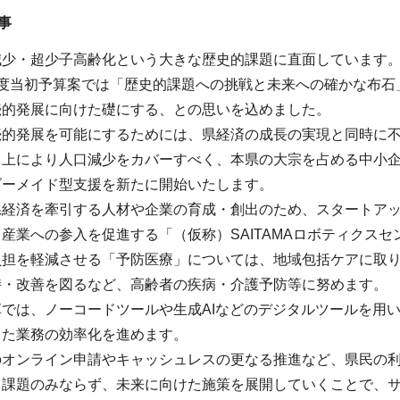
事
減少・超少子高齢化という大きな歴史的課題に直面しています
年度当初予算案では「歴史的課題への挑戦と未来への確かな布石
続的発展に向けた礎にする、との思いを込めました。
続的発展を可能にするためには、県経済の成長の実現と同時に
向上により人口減少をカバーすべく、本県の大宗を占める中小企
ダーメイド型支援を新たに開始いたします。
県経済を牽引する人材や企業の育成・創出のため、スタートア
産業への参入を促進する「（仮称）SAITAMAロボティクス
負担を軽減させる「予防医療」については、地域包括ケアに取
持・改善を図るなど、高齢者の疾病・介護予防等に努めます。
では、ノーコードツールや生成AIなどのデジタルツールを用
じた業務の効率化を進めます。
のオンライン申請やキャッシュレスの更なる推進など、県民の
る課題のみならず、未来に向けた施策を展開していくことで、