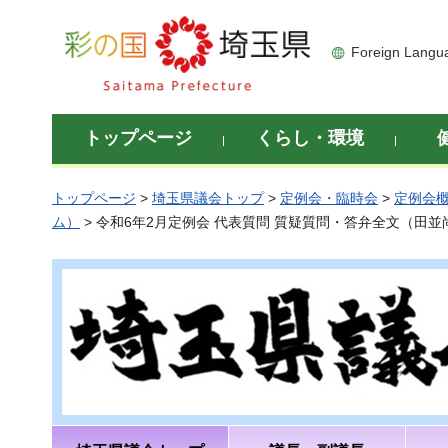
彩の国 埼玉県
Foreign Langu
トップページ
くらし・環境
トップページ
>
埼玉県議会トップ
>
定例会・臨時会
>
定例会
ム）
> 令和6年2月定例会 代表質問 質疑質問・答弁全文（田