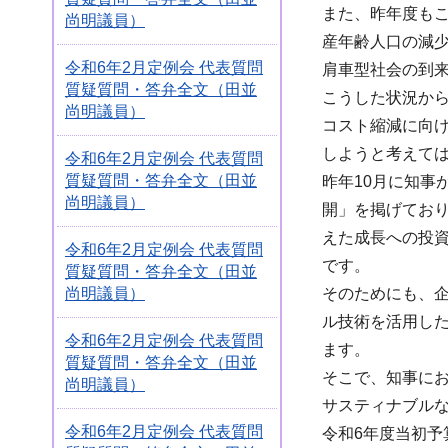
また、昨年度も
尚明議員）
産年齢人口の減
令和6年2月定例会 代表質問
肩車型社会の到
質疑質問・答弁全文（田並
こうした状況か
尚明議員）
コスト縮減に向
しようと考えて
令和6年2月定例会 代表質問
質疑質問・答弁全文（田並
昨年10月に知事
尚明議員）
開」を掲げてお
えた成長への投
令和6年2月定例会 代表質問
です。
質疑質問・答弁全文（田並
そのためにも、
尚明議員）
ル技術を活用し
令和6年2月定例会 代表質問
ます。
質疑質問・答弁全文（田並
そこで、知事に
尚明議員）
サスティナブル
令和6年2月定例会 代表質問
令和6年度当初