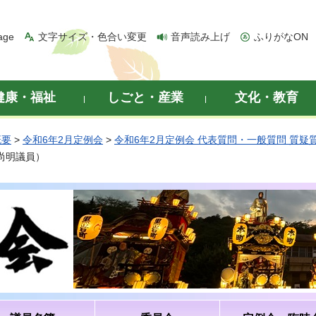
age
文字サイズ・色合い変更
音声読み上げ
ふりがなON
健康・福祉
しごと・産業
文化・教育
概要
>
令和6年2月定例会
>
令和6年2月定例会 代表質問・一般質問 質疑
並尚明議員）