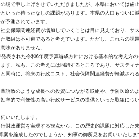
この場で申し上げさせていただきましたが、本県においては歯
少といった待ったなしの課題があります。本県の人口もついに
来が予測されています。
ら社会保障関連経費が増加していくことは目に見えており、サ
けた取組は不可避であると考えています。ただし、これらの課
は意味がありません。
が発表された令和6年度予算編成方針における基本的な考え方
ります。私も、この考えには同調するところであり、サスティ
資と同時に、将来の行政コスト、社会保障関連経費が軽減され
企業誘致のような成長への投資につながる取組や、予防医療の
た効率的で利便性の高い行政サービスの提供といった取組につ
お伺いいたします。
な行財政運営を実現する観点から、この歴史的課題に対応した
予算案を編成したのでしょうか、知事の御所見をお伺いいたしま