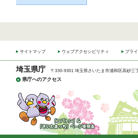
サイトマップ
ウェブアクセシビリティ
プライ
埼玉県庁
〒330-9301 埼玉県さいたま市浦和区高砂三
県庁へのアクセス
「コバトン」&「さいた
まっち」