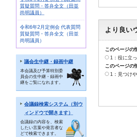
質疑質問・答弁全文（田並
尚明議員）
令和6年2月定例会 代表質問
より良い
質疑質問・答弁全文（田並
尚明議員）
このページの
1：役に立
議会生中継・録画中継
このページの
本会議及び予算特別委
1：見つけ
員会の生中継・録画中
継をご覧になれます。
会議録検索システム（別ウ
ィンドウで開きます）
会議録の内容を、検索
したい言葉や発言者な
どで検索できます。