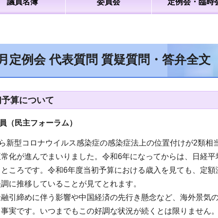
議員名簿
委員会
定例会・臨時
2月定例会 代表質問 質疑質問・答弁全文
初予算について
議員（民主フォーラム）
から新型コロナウイルス感染症の感染症法上の位置付けが2類相
正常化が進んでまいりました。令和6年になってからは、日経平
るところです。令和6年度当初予算における歳入を見ても、定額
堅調に推移していることが見てとれます。
金融引締めに伴う影響や中国経済の先行き懸念など、海外景気
も事実です。いつまでもこの好調な状況が続くとは限りません