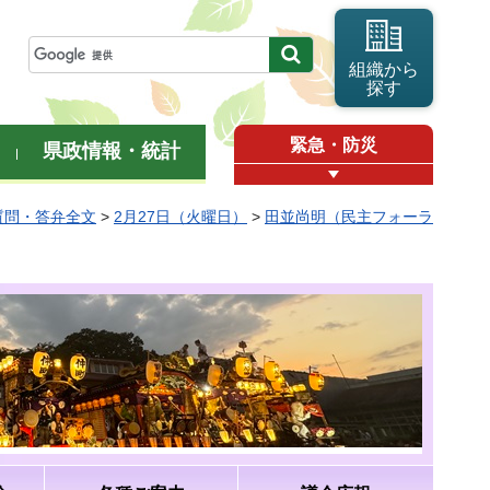
組織から
探す
緊急・防災
県政情報・統計
質問・答弁全文
>
2月27日（火曜日）
>
田並尚明（民主フォーラ