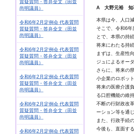
質疑質問・答弁全文（田並
A 大野元裕 知
尚明議員）
本県は今、人口
令和6年2月定例会 代表質問
そこで、令和6
質疑質問・答弁全文（田並
尚明議員）
とで、本県の持
将来にわたる持
令和6年2月定例会 代表質問
まずは、生産性
質疑質問・答弁全文（田並
ジュによるオー
尚明議員）
さらに、将来の
令和6年2月定例会 代表質問
小企業のロボット
質疑質問・答弁全文（田並
将来の医療介護
尚明議員）
る口腔機能の維
不断の行財政改革
令和6年2月定例会 代表質問
質疑質問・答弁全文（田並
ーション等を通
尚明議員）
また、行政手続
今後も、直面す
令和6年2月定例会 代表質問