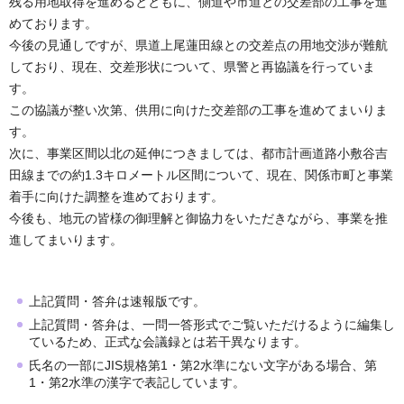
残る用地取得を進めるとともに、側道や市道との交差部の工事を進
めております。
今後の見通しですが、県道上尾蓮田線との交差点の用地交渉が難航
しており、現在、交差形状について、県警と再協議を行っていま
す。
この協議が整い次第、供用に向けた交差部の工事を進めてまいりま
す。
次に、事業区間以北の延伸につきましては、都市計画道路小敷谷吉
田線までの約1.3キロメートル区間について、現在、関係市町と事業
着手に向けた調整を進めております。
今後も、地元の皆様の御理解と御協力をいただきながら、事業を推
進してまいります。
上記質問・答弁は速報版です。
上記質問・答弁は、一問一答形式でご覧いただけるように編集し
ているため、正式な会議録とは若干異なります。
氏名の一部にJIS規格第1・第2水準にない文字がある場合、第
1・第2水準の漢字で表記しています。