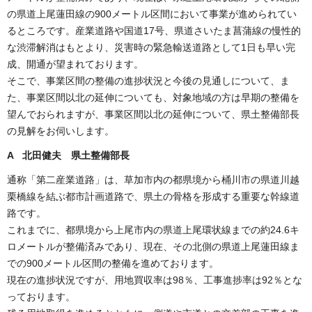
の県道上尾蓮田線の900メートル区間において事業が進められてい
るところです。産業道路や国道17号、県道さいたま菖蒲線の慢性的
な渋滞解消はもとより、災害時の緊急輸送道路として1日も早い完
成、開通が望まれております。
そこで、事業区間の整備の進捗状況と今後の見通しについて、ま
た、事業区間以北の延伸についても、対象地域の方は早期の整備を
望んでおられますが、事業区間以北の延伸について、県土整備部長
の見解をお伺いします。
A 北田健夫 県土整備部長
通称「第二産業道路」は、草加市内の都県境から桶川市の県道川越
栗橋線を結ぶ都市計画道路で、県土の骨格を形成する重要な幹線道
路です。
これまでに、都県境から上尾市内の県道上尾環状線までの約24.6キ
ロメートルが整備済みであり、現在、その北側の県道上尾蓮田線ま
での900メートル区間の整備を進めております。
現在の進捗状況ですが、用地買収率は98％、工事進捗率は92％とな
っております。