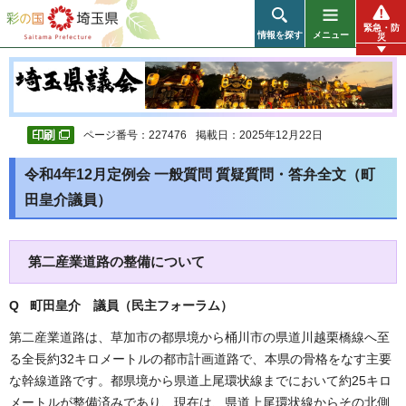
彩の国 埼玉県
緊急・防
情報を探す
メニュー
災
ページ番号：227476
掲載日：2025年12月22日
令和4年12月定例会 一般質問 質疑質問・答弁全文（町
田皇介議員）
第二産業道路の整備について
Q 町田皇介 議員（民主フォーラム）
第二産業道路は、草加市の都県境から桶川市の県道川越栗橋線へ至
る全長約32キロメートルの都市計画道路で、本県の骨格をなす主要
な幹線道路です。都県境から県道上尾環状線までにおいて約25キロ
メートルが整備済みであり、現在は、県道上尾環状線からその北側