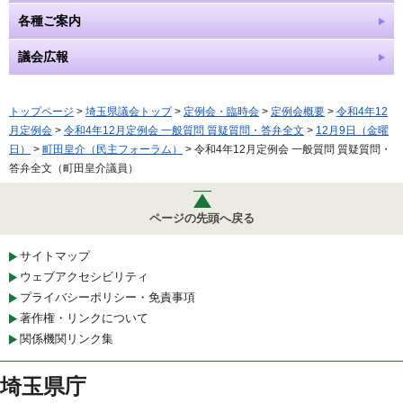
各種ご案内
議会広報
トップページ
>
埼玉県議会トップ
>
定例会・臨時会
>
定例会概要
>
令和4年12
月定例会
>
令和4年12月定例会 一般質問 質疑質問・答弁全文
>
12月9日（金曜
日）
>
町田皇介（民主フォーラム）
> 令和4年12月定例会 一般質問 質疑質問・
答弁全文（町田皇介議員）
ページの先頭へ戻る
サイトマップ
ウェブアクセシビリティ
プライバシーポリシー・免責事項
著作権・リンクについて
関係機関リンク集
埼玉県庁