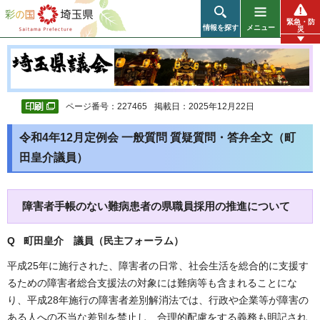
彩の国 埼玉県
緊急・防
情報を探す
メニュー
災
ページ番号：227465
掲載日：2025年12月22日
令和4年12月定例会 一般質問 質疑質問・答弁全文（町
田皇介議員）
障害者手帳のない難病患者の県職員採用の推進について
Q 町田皇介 議員（民主フォーラム）
平成25年に施行された、障害者の日常、社会生活を総合的に支援す
るための障害者総合支援法の対象には難病等も含まれることにな
り、平成28年施行の障害者差別解消法では、行政や企業等が障害の
ある人への不当な差別を禁止し、合理的配慮をする義務も明記され