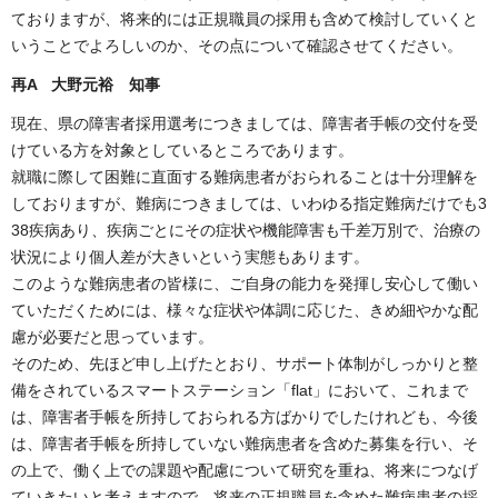
ておりますが、将来的には正規職員の採用も含めて検討していくと
いうことでよろしいのか、その点について確認させてください。
再A 大野元裕 知事
現在、県の障害者採用選考につきましては、障害者手帳の交付を受
けている方を対象としているところであります。
就職に際して困難に直面する難病患者がおられることは十分理解を
しておりますが、難病につきましては、いわゆる指定難病だけでも3
38疾病あり、疾病ごとにその症状や機能障害も千差万別で、治療の
状況により個人差が大きいという実態もあります。
このような難病患者の皆様に、ご自身の能力を発揮し安心して働い
ていただくためには、様々な症状や体調に応じた、きめ細やかな配
慮が必要だと思っています。
そのため、先ほど申し上げたとおり、サポート体制がしっかりと整
備をされているスマートステーション「flat」において、これまで
は、障害者手帳を所持しておられる方ばかりでしたけれども、今後
は、障害者手帳を所持していない難病患者を含めた募集を行い、そ
の上で、働く上での課題や配慮について研究を重ね、将来につなげ
ていきたいと考えますので、将来の正規職員を含めた難病患者の採