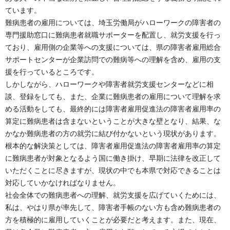
ています。
難病患者の雇用については、埼玉労働局がハローワークの障害者の
専門援助窓口に難病患者就職サポーターを配置し、就労支援を行っ
ており、雇用側の企業等への支援については、県の障害者雇用総合
サポートセンターが企業訪問での難病等への理解を含め、雇用の支
援を行っているところです。
しかしながら、ハローワークや障害者就労支援センターなどに相
談、登録をしても、また、企業に難病患者の雇用について理解を求
める活動をしても、最終的には障害者雇用促進法の障害者雇用率の
算定に難病患者は含まないということが大きな壁となり、結果、な
かなか難病患者の方の就労に結び付かないという現状があります。
根本的な解決策としては、障害者雇用促進法の障害者雇用率の算定
に難病患者が対象となるよう国に働き掛け、早期に法律を改正して
いただくことに尽きますが、現状の中でも本県で対応できることは
対応していかなければなりません。
社会全体での難病患者への理解、就労支援を広げていくためには、
私は、やはり県が率先して、障害者手帳のない方も含め難病患者の
方を積極的に雇用していくことが必要だと考えます。また、現在、