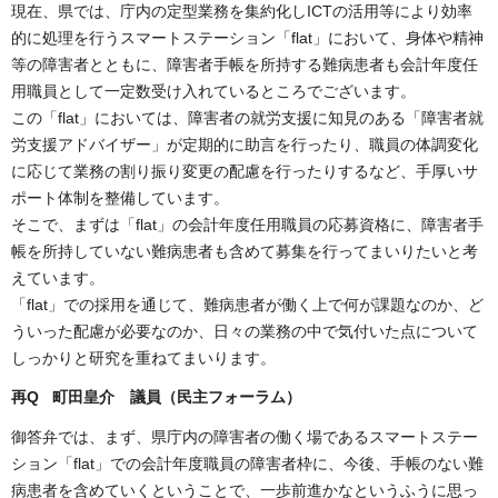
現在、県では、庁内の定型業務を集約化しICTの活用等により効率
的に処理を行うスマートステーション「flat」において、身体や精神
等の障害者とともに、障害者手帳を所持する難病患者も会計年度任
用職員として一定数受け入れているところでございます。
この「flat」においては、障害者の就労支援に知見のある「障害者就
労支援アドバイザー」が定期的に助言を行ったり、職員の体調変化
に応じて業務の割り振り変更の配慮を行ったりするなど、手厚いサ
ポート体制を整備しています。
そこで、まずは「flat」の会計年度任用職員の応募資格に、障害者手
帳を所持していない難病患者も含めて募集を行ってまいりたいと考
えています。
「flat」での採用を通じて、難病患者が働く上で何が課題なのか、ど
ういった配慮が必要なのか、日々の業務の中で気付いた点について
しっかりと研究を重ねてまいります。
再Q 町田皇介 議員（民主フォーラム）
御答弁では、まず、県庁内の障害者の働く場であるスマートステー
ション「flat」での会計年度職員の障害者枠に、今後、手帳のない難
病患者を含めていくということで、一歩前進かなというふうに思っ