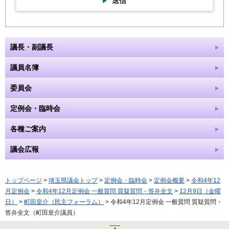
送信
議長・副議長
議員名簿
委員会
定例会・臨時会
各種ご案内
議会広報
トップページ
>
埼玉県議会トップ
>
定例会・臨時会
>
定例会概要
>
令和4年12
月定例会
>
令和4年12月定例会 一般質問 質疑質問・答弁全文
>
12月9日（金曜
日）
>
町田皇介（民主フォーラム）
> 令和4年12月定例会 一般質問 質疑質問・
答弁全文（町田皇介議員）