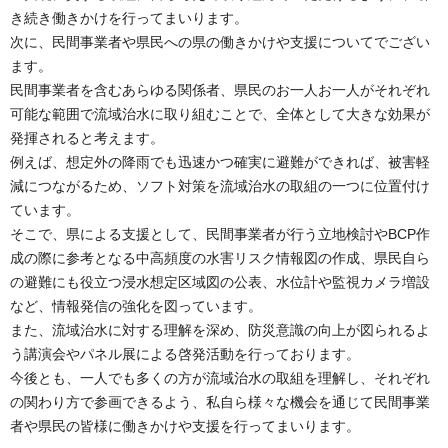
き続き働きかけを行ってまいります。
次に、民間事業者や県民への県の働きかけや支援についてでござい
ます。
民間事業者を含むあらゆる関係者、県民のお一人お一人がそれぞれ
可能な範囲で流域治水に取り組むことで、全体として大きな効果が
発揮されると考えます。
例えば、想定外の降雨でも迅速かつ確実に避難ができれば、被害軽
減につながるため、ソフト対策を流域治水の取組の一つに位置付け
ています。
そこで、県による支援として、民間事業者が行う立地検討やBCP作
成の際に参考となる中高頻度の水害リスク情報図の作成、県民自ら
の避難にも役立つ浸水想定区域図の公表、水位計や監視カメラ増設
など、情報発信の強化を図っています。
また、流域治水に対する理解を深め、防災意識の向上が図られるよ
う講演会やパネル展による啓発活動を行っております。
今後とも、一人でも多くの方が流域治水の取組を理解し、それぞれ
の関わり方で参画できるよう、私自ら様々な機会を通じて民間事業
者や県民の皆様に働きかけや支援を行ってまいります。