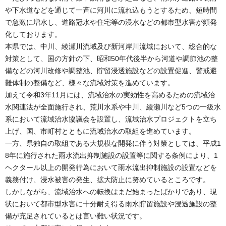
や下水道などを通じて一斉に河川に流れ込もうとするため、短時間
で急激に増水し、道路冠水や住宅等の浸水などの都市型水害が頻発
化しております。
本県では、中川、綾瀬川流域及び新河岸川流域において、総合的な
対策として、国の方針の下、昭和50年代後半から河道や調節池の整
備などの河川改修や調整池、貯留浸透施設などの設置促進、警戒避
難体制の整備など、様々な流域対策を進めています。
加えて令和3年11月には、流域治水の実効性を高めるための流域治
水関連法が全面施行され、荒川水系や中川、綾瀬川など5つの一級水
系において流域治水協議会を設置し、流域治水プロジェクトを立ち
上げ、国、市町村とともに流域治水の取組を進めています。
一方、県独自の取組である大規模な開発に伴う対策としては、平成1
8年に施行された雨水流出抑制施設の設置等に関する条例により、1
ヘクタール以上の開発行為において雨水流出抑制施設の設置などを
義務付け、浸水被害の発生、拡大防止に努めているところです。
しかしながら、流域治水への転換はまだ始まったばかりであり、現
状において都市型水害に十分耐え得る雨水貯留施設や浸透施設の整
備が充足されているとは言い難い状況です。