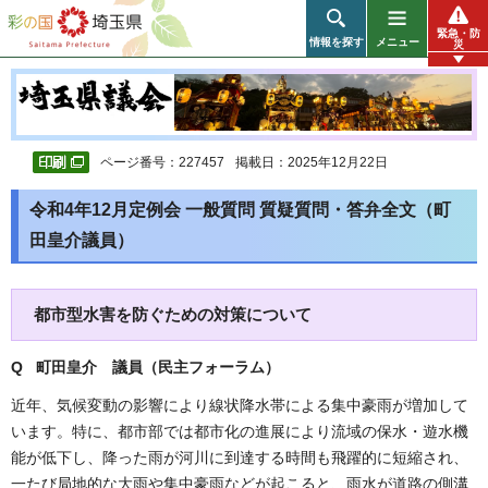
彩の国 埼玉県
緊急・防
情報を探す
メニュー
災
ページ番号：227457
掲載日：2025年12月22日
令和4年12月定例会 一般質問 質疑質問・答弁全文（町
田皇介議員）
都市型水害を防ぐための対策について
Q 町田皇介 議員（民主フォーラム）
近年、気候変動の影響により線状降水帯による集中豪雨が増加して
います。特に、都市部では都市化の進展により流域の保水・遊水機
能が低下し、降った雨が河川に到達する時間も飛躍的に短縮され、
一たび局地的な大雨や集中豪雨などが起こると、雨水が道路の側溝