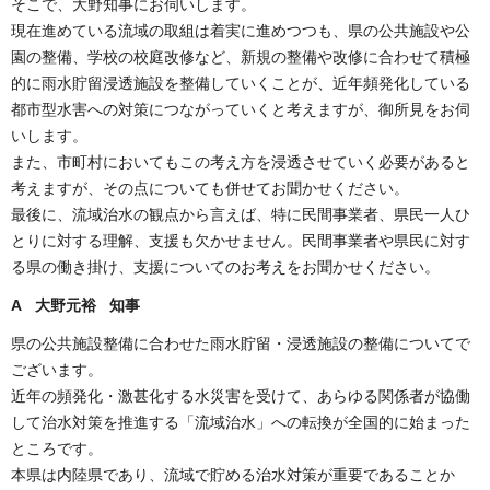
そこで、大野知事にお伺いします。
現在進めている流域の取組は着実に進めつつも、県の公共施設や公
園の整備、学校の校庭改修など、新規の整備や改修に合わせて積極
的に雨水貯留浸透施設を整備していくことが、近年頻発化している
都市型水害への対策につながっていくと考えますが、御所見をお伺
いします。
また、市町村においてもこの考え方を浸透させていく必要があると
考えますが、その点についても併せてお聞かせください。
最後に、流域治水の観点から言えば、特に民間事業者、県民一人ひ
とりに対する理解、支援も欠かせません。民間事業者や県民に対す
る県の働き掛け、支援についてのお考えをお聞かせください。
A 大野元裕 知事
県の公共施設整備に合わせた雨水貯留・浸透施設の整備についてで
ございます。
近年の頻発化・激甚化する水災害を受けて、あらゆる関係者が協働
して治水対策を推進する「流域治水」への転換が全国的に始まった
ところです。
本県は内陸県であり、流域で貯める治水対策が重要であることか