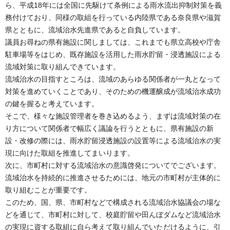
ら、平成18年には全国に先駆けて条例による雨水流出抑制対策を義
務付けており、同様の取組を行っている内陸県である奈良県や滋賀
県とともに、流域治水先進県であると自負しています。
議員お尋ねの県有施設に関しましては、これまでも県立高校や庁舎
駐車場等をはじめ、既存施設を活用した雨水貯留・浸透施設による
流域対策に取り組んできています。
流域治水の目指すところは、流域のあらゆる関係者が一丸となって
対策を進めていくことであり、そのための機運醸成が流域治水成功
の鍵を握ると考えています。
そこで、様々な施設管理者を巻き込めるよう、まずは流域対策の在
り方について関係者で幅広く議論を行うとともに、県有施設の新
設・改修の際には、雨水貯留浸透施設の設置等による流域治水の実
現に向けた取組を推進してまいります。
次に、市町村に対する流域治水の意識啓発についてでございます。
流域治水を持続的に推進させるためには、地元の市町村が主体的に
取り組むことが重要です。
このため、国、県、市町村などで構成される流域治水協議会の場な
どを通じて、市町村に対して、校庭貯留や田んぼダムなど流域治水
の実現に資する取組に自ら考えて取り組んでいただけるように、引