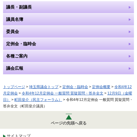
議長・副議長
議員名簿
委員会
定例会・臨時会
各種ご案内
議会広報
トップページ
>
埼玉県議会トップ
>
定例会・臨時会
>
定例会概要
>
令和4年12
月定例会
>
令和4年12月定例会 一般質問 質疑質問・答弁全文
>
12月9日（金曜
日）
>
町田皇介（民主フォーラム）
> 令和4年12月定例会 一般質問 質疑質問・
答弁全文（町田皇介議員）
ページの先頭へ戻る
サイトマップ