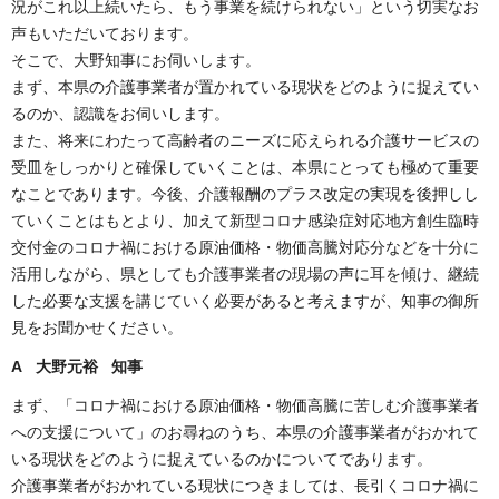
況がこれ以上続いたら、もう事業を続けられない」という切実なお
声もいただいております。
そこで、大野知事にお伺いします。
まず、本県の介護事業者が置かれている現状をどのように捉えてい
るのか、認識をお伺いします。
また、将来にわたって高齢者のニーズに応えられる介護サービスの
受皿をしっかりと確保していくことは、本県にとっても極めて重要
なことであります。今後、介護報酬のプラス改定の実現を後押しし
ていくことはもとより、加えて新型コロナ感染症対応地方創生臨時
交付金のコロナ禍における原油価格・物価高騰対応分などを十分に
活用しながら、県としても介護事業者の現場の声に耳を傾け、継続
した必要な支援を講じていく必要があると考えますが、知事の御所
見をお聞かせください。
A 大野元裕 知事
まず、「コロナ禍における原油価格・物価高騰に苦しむ介護事業者
への支援について」のお尋ねのうち、本県の介護事業者がおかれて
いる現状をどのように捉えているのかについてであります。
介護事業者がおかれている現状につきましては、長引くコロナ禍に