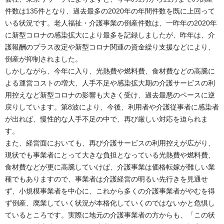
件数は135件となり、過去最多の2020年の年間件数を既に上回って
いる状況です。老人福祉・介護事業の倒産件数は、一昨年の2020年
に新型コロナの感染拡大により最多を記録しましたが、昨年は、介
護報酬のプラス改定や新型コロナ関連の資金繰り支援などにより、
倒産が抑制されました。
しかしながら、今年に入り、光熱費や燃料費、食材費などの高騰に
よる運営コストの増大、人手不足や感染拡大期の介護サービスの利
用控えなど新型コロナの影響も大きく受け、過去最悪のペースに逆
戻りしています。第8波により、今後、利用者や介護従事者に感染者
が出れば、慢性的な人手不足の中で、再び厳しい対応を迫られま
す。
また、経営面においても、再び介護サービスの利用控えが広がり、
現状でも事業者にとって大きな負担となっている光熱費や燃料費、
食材費などが更に高騰していけば、介護事業は価格転嫁が難しい業
種でもありますので、事業者は介護経営の明るい先行きを見通せ
ず、小規模事業者を中心に、これから多くの介護事業者がやむを得
ず倒産、廃業していく状況が本格化していくのではないかと危惧し
ているところです。実際に地元の介護事業者の方からも、「この状