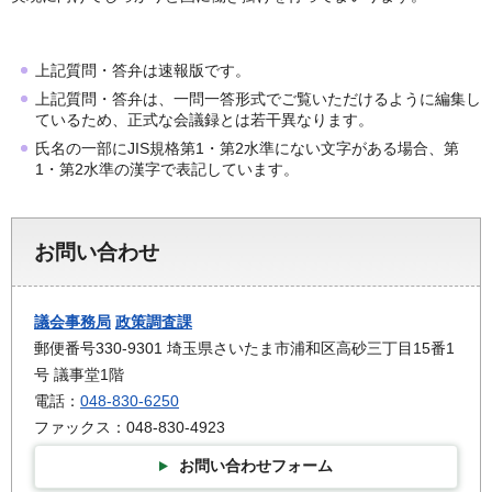
上記質問・答弁は速報版です。
上記質問・答弁は、一問一答形式でご覧いただけるように編集し
ているため、正式な会議録とは若干異なります。
氏名の一部にJIS規格第1・第2水準にない文字がある場合、第
1・第2水準の漢字で表記しています。
お問い合わせ
議会事務局
政策調査課
郵便番号330-9301 埼玉県さいたま市浦和区高砂三丁目15番1
号 議事堂1階
電話：
048-830-6250
ファックス：048-830-4923
お問い合わせフォーム