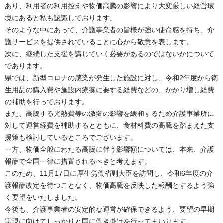
あり、利用者の利用控えや物価高騰の影響により大変厳しい経営環
境にあると私も認識しております。
そのような中にあって、介護事業者の皆様が強い使命感を持ち、介
護サービスを提供されていることに心から敬意を表します。
次に、継続した支援を講じていく必要があるのではないかについて
であります。
県では、新型コロナの感染が発生した施設に対し、令和2年度から衛
生用品の購入費や施設内療養に要する経費などの、かかり増し経費
の補助を行っております。
また、高騰する光熱費等の激変の影響を緩和するため介護事業所に
対して運営経費を補助するとともに、食材料費の高騰を踏まえた支
援策も検討しているところでございます。
一方、物価全般にわたる高騰に伴う影響額については、本来、介護
報酬で全国一律に措置されるべきと考えます。
このため、11月17日に厚生労働省副大臣を訪問し、令和6年度の介
護報酬改定を待つことなく、物価高騰を反映した報酬とするよう強
く要望をいたしました。
今後も、介護事業者の安定的な運営が確保できるよう、要望の早期
実現に向けてしっかりと国に働き掛けを行ってまいります。