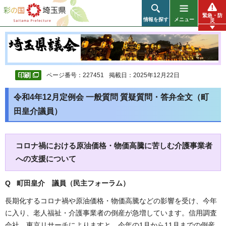
彩の国 埼玉県
緊急・防
情報を探す
メニュー
災
ページ番号：227451
掲載日：2025年12月22日
令和4年12月定例会 一般質問 質疑質問・答弁全文（町
田皇介議員）
コロナ禍における原油価格・物価高騰に苦しむ介護事業者
への支援について
Q 町田皇介 議員（民主フォーラム）
長期化するコロナ禍や原油価格・物価高騰などの影響を受け、今年
に入り、老人福祉・介護事業者の倒産が急増しています。信用調査
会社、東京リサーチによりますと、今年の1月から11月までの倒産