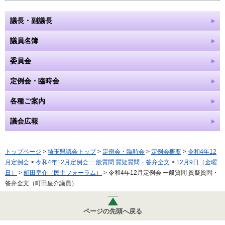
議長・副議長
議員名簿
委員会
定例会・臨時会
各種ご案内
議会広報
トップページ
>
埼玉県議会トップ
>
定例会・臨時会
>
定例会概要
>
令和4年12
月定例会
>
令和4年12月定例会 一般質問 質疑質問・答弁全文
>
12月9日（金曜
日）
>
町田皇介（民主フォーラム）
> 令和4年12月定例会 一般質問 質疑質問・
答弁全文（町田皇介議員）
ページの先頭へ戻る