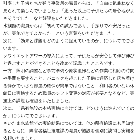
引率した子供たちが通う事業所の職員からは、「自由に気兼ねなく
見られて楽しんでいました」「思った以上に子供たちの居心地がよ
さそうでした」など好評をいただきました。
水族館の職員からは「初めての試みであり、手探りで不安だった
が、実施できてよかった」という言葉をいただきました。
次に、「効果と課題をどのように捉えているのか」についてでござ
います。
クワイエットアワーの導入によって、子供たちが安心して伸び伸び
と過ごすことができることを改めて認識したところです。
一方、照明の調整など事前準備や原状復帰などの作業に相応の時間
や手間を要すること、パニックを起こした子供に適応した落ち着け
る静かで小さな部屋の確保が簡単ではないこと、利用者のいない休
館日に実施するため職員のシフト変更の対応が必要となるなど、実
施上の課題も確認をいたしました。
次に、「県有施設の本格実施に向けては、どのように進んでいくの
か」についてでございます。
さいたま水族館での実施結果については、他の県有施設にも周知す
るとともに、障害者福祉推進課の職員が施設を個別に訪問し実施を
依頼いたました。