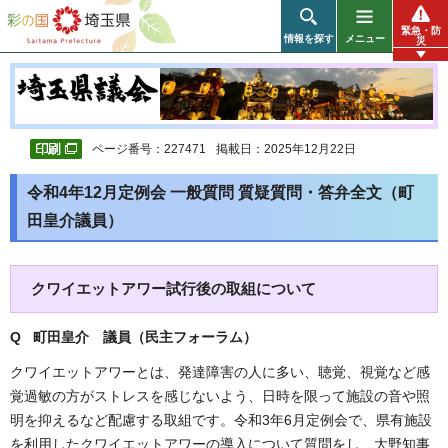
彩の国 埼玉県
緊急・防
情報を探す
メニュー
災
ページ番号：227471
掲載日：2025年12月22日
令和4年12月定例会 一般質問 質疑質問・答弁全文（町
田皇介議員）
クワイエットアワー試行後の取組について
Q 町田皇介 議員（民主フォーラム）
クワイエットアワーとは、発達障害の人に多い、聴覚、視覚など感
覚過敏の方がストレスを感じないよう、日時を限って施設の音や照
明を抑えるなど配慮する取組です。令和3年6月定例会で、県有施設
を利用したクワイエットアワーの導入について質問をし、大野知事