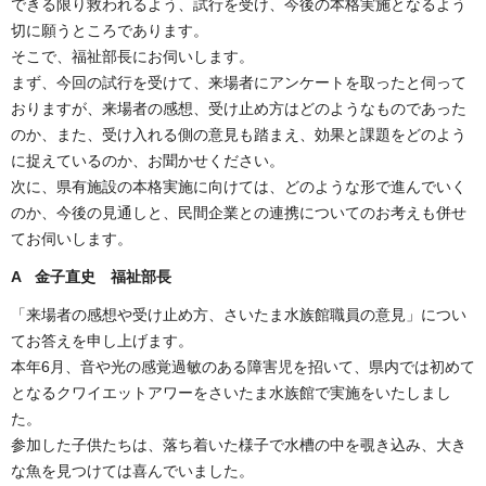
できる限り救われるよう、試行を受け、今後の本格実施となるよう
切に願うところであります。
そこで、福祉部長にお伺いします。
まず、今回の試行を受けて、来場者にアンケートを取ったと伺って
おりますが、来場者の感想、受け止め方はどのようなものであった
のか、また、受け入れる側の意見も踏まえ、効果と課題をどのよう
に捉えているのか、お聞かせください。
次に、県有施設の本格実施に向けては、どのような形で進んでいく
のか、今後の見通しと、民間企業との連携についてのお考えも併せ
てお伺いします。
A 金子直史 福祉部長
「来場者の感想や受け止め方、さいたま水族館職員の意見」につい
てお答えを申し上げます。
本年6月、音や光の感覚過敏のある障害児を招いて、県内では初めて
となるクワイエットアワーをさいたま水族館で実施をいたしまし
た。
参加した子供たちは、落ち着いた様子で水槽の中を覗き込み、大き
な魚を見つけては喜んでいました。