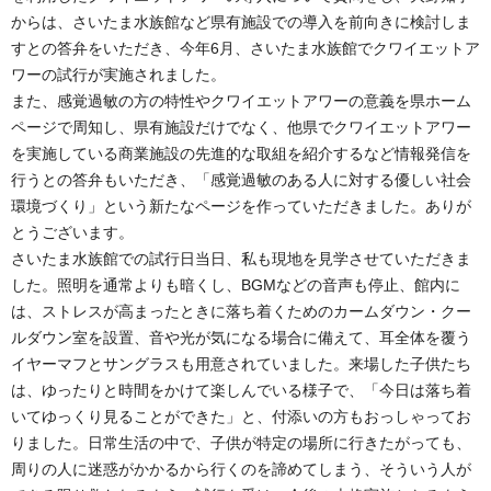
からは、さいたま水族館など県有施設での導入を前向きに検討しま
すとの答弁をいただき、今年6月、さいたま水族館でクワイエットア
ワーの試行が実施されました。
また、感覚過敏の方の特性やクワイエットアワーの意義を県ホーム
ページで周知し、県有施設だけでなく、他県でクワイエットアワー
を実施している商業施設の先進的な取組を紹介するなど情報発信を
行うとの答弁もいただき、「感覚過敏のある人に対する優しい社会
環境づくり」という新たなページを作っていただきました。ありが
とうございます。
さいたま水族館での試行日当日、私も現地を見学させていただきま
した。照明を通常よりも暗くし、BGMなどの音声も停止、館内に
は、ストレスが高まったときに落ち着くためのカームダウン・クー
ルダウン室を設置、音や光が気になる場合に備えて、耳全体を覆う
イヤーマフとサングラスも用意されていました。来場した子供たち
は、ゆったりと時間をかけて楽しんでいる様子で、「今日は落ち着
いてゆっくり見ることができた」と、付添いの方もおっしゃってお
りました。日常生活の中で、子供が特定の場所に行きたがっても、
周りの人に迷惑がかかるから行くのを諦めてしまう、そういう人が