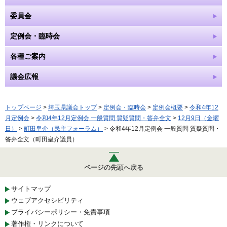
委員会
定例会・臨時会
各種ご案内
議会広報
トップページ
>
埼玉県議会トップ
>
定例会・臨時会
>
定例会概要
>
令和4年12
月定例会
>
令和4年12月定例会 一般質問 質疑質問・答弁全文
>
12月9日（金曜
日）
>
町田皇介（民主フォーラム）
> 令和4年12月定例会 一般質問 質疑質問・
答弁全文（町田皇介議員）
ページの先頭へ戻る
サイトマップ
ウェブアクセシビリティ
プライバシーポリシー・免責事項
著作権・リンクについて