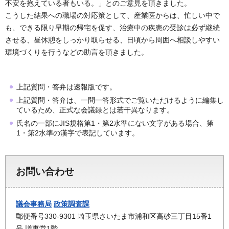
不安を抱えている者もいる。」とのご意見を頂きました。
こうした結果への職場の対応策として、産業医からは、忙しい中で
も、できる限り早期の帰宅を促す、治療中の疾患の受診は必ず継続
させる、昼休憩をしっかり取らせる、日頃から周囲へ相談しやすい
環境づくりを行うなどの助言を頂きました。
上記質問・答弁は速報版です。
上記質問・答弁は、一問一答形式でご覧いただけるように編集し
ているため、正式な会議録とは若干異なります。
氏名の一部にJIS規格第1・第2水準にない文字がある場合、第
1・第2水準の漢字で表記しています。
お問い合わせ
議会事務局
政策調査課
郵便番号330-9301 埼玉県さいたま市浦和区高砂三丁目15番1
号 議事堂1階