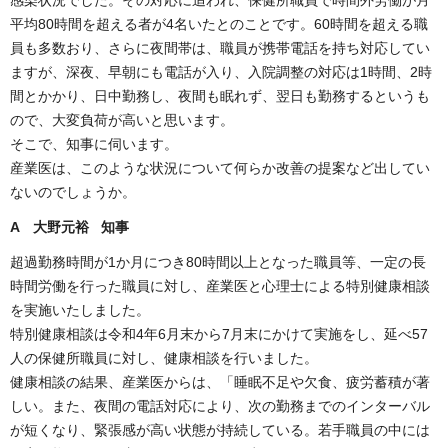
平均80時間を超える者が4名いたとのことです。60時間を超える職
員も多数おり、さらに夜間帯は、職員が携帯電話を持ち対応してい
ますが、深夜、早朝にも電話が入り、入院調整の対応は1時間、2時
間とかかり、日中勤務し、夜間も眠れず、翌日も勤務するというも
ので、大変負荷が高いと思います。
そこで、知事に伺います。
産業医は、このような状況について何らか改善の提案など出してい
ないのでしょうか。
A 大野元裕 知事
超過勤務時間が1か月につき80時間以上となった職員等、一定の長
時間労働を行った職員に対し、産業医と心理士による特別健康相談
を実施いたしました。
特別健康相談は令和4年6月末から7月末にかけて実施をし、延べ57
人の保健所職員に対し、健康相談を行いました。
健康相談の結果、産業医からは、「睡眠不足や欠食、疲労蓄積が著
しい。また、夜間の電話対応により、次の勤務までのインターバル
が短くなり、緊張感が高い状態が持続している。若手職員の中には