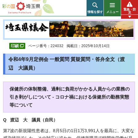
彩の国 埼玉県
緊急・防
情報を探す
メニュー
災
ページ番号：224032
掲載日：2025年10月14日
令和4年9月定例会 一般質問 質疑質問・答弁全文（渡
辺 大議員）
保健所の体制整備、過剰に負荷がかかる人員からの業務の
引き剥がしについて - コロナ禍における保健所の勤務実態
等について
Q 渡辺 大
議員（自民）
第7波の新規陽性患者は、8月5日の1日1万3,991人を最高に、大変な
感染状況でした。その対応に追われ、保健所職員で時間外労働が月