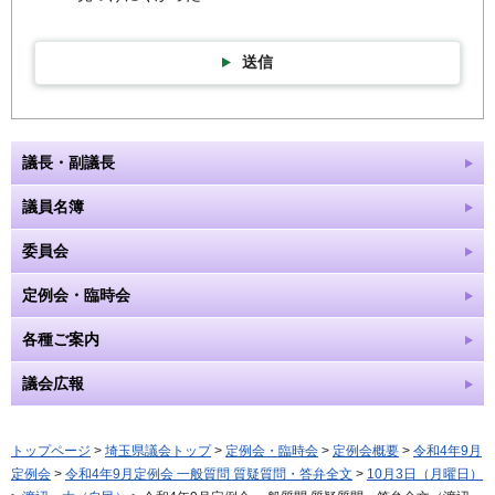
送信
議長・副議長
議員名簿
委員会
定例会・臨時会
各種ご案内
議会広報
トップページ
>
埼玉県議会トップ
>
定例会・臨時会
>
定例会概要
>
令和4年9月
定例会
>
令和4年9月定例会 一般質問 質疑質問・答弁全文
>
10月3日（月曜日）