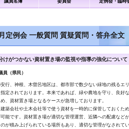
議員名簿
委員会
定例会・臨時
6月定例会 一般質問 質疑質問・答弁全
分けがつかない資材置き場の監視や指導の強化について
議員（県民）
の安行、神根、木曽呂地区は、都市部で数少ない緑地の残るエ
に指定されております。本来であれば、緑や農地を守り、良好
ため、資材置き場となるケースが急増しております。
、建築会社や土木会社等で使う資材を一時的に保管しておくた
が可能です。資材置き場が適切な管理運営、近隣への配慮など
ものが積み上げられている場所もあり、適切な管理がなされて