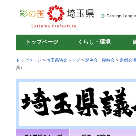
彩の国 埼玉県
Foreign Langu
トップページ
くらし・環境
トップページ
>
埼玉県議会トップ
>
定例会・臨時会
>
定例会
員）