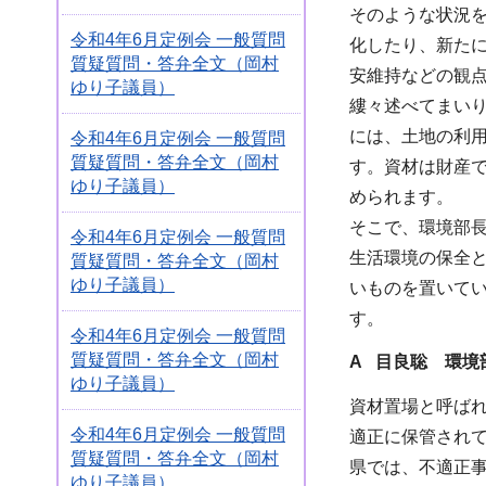
そのような状況
令和4年6月定例会 一般質問
化したり、新た
質疑質問・答弁全文（岡村
安維持などの観
ゆり子議員）
縷々述べてまい
には、土地の利
令和4年6月定例会 一般質問
質疑質問・答弁全文（岡村
す。資材は財産
ゆり子議員）
められます。
そこで、環境部
令和4年6月定例会 一般質問
生活環境の保全
質疑質問・答弁全文（岡村
ゆり子議員）
いものを置いて
す。
令和4年6月定例会 一般質問
質疑質問・答弁全文（岡村
A 目良聡 環境
ゆり子議員）
資材置場と呼ば
令和4年6月定例会 一般質問
適正に保管され
質疑質問・答弁全文（岡村
県では、不適正事
ゆり子議員）