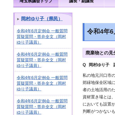
埼玉県議会トップ
議長・副議長
岡村ゆり子（県民）
令和4年
令和4年6月定例会 一般質問
質疑質問・答弁全文（岡村
ゆり子議員）
廃棄物との見
令和4年6月定例会 一般質問
質疑質問・答弁全文（岡村
Q 岡村ゆり子 
ゆり子議員）
私の地元川口市
令和4年6月定例会 一般質問
郊緑地保全区域
質疑質問・答弁全文（岡村
ゆり子議員）
者の土地活用の
資材置き場とは
令和4年6月定例会 一般質問
においても設置
質疑質問・答弁全文（岡村
判断がつかない
ゆり子議員）