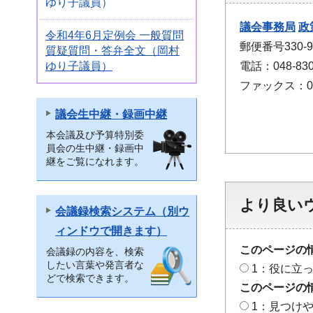
ゆり子議員）
議会事務局
政
令和4年6月定例会 一般質問
郵便番号330
質疑質問・答弁全文（岡村
電話：048-830
ゆり子議員）
ファックス：048
議会生中継・録画中継
本会議及び予算特別委
員会の生中継・録画中
継をご覧になれます。
より良い
会議録検索システム（別ウ
ィンドウで開きます）
このページの
会議録の内容を、検索
したい言葉や発言者な
1：役に立
どで検索できます。
このページの
1：見つけ