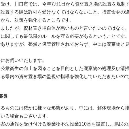
を受け、川口市では、今年7月1日から資材置き場の設置を規制
に設置する際は許可を受けなくてはならないこと、措置命令の
点から、対策を強化するところです。
りましたが、資材置き場自体が悪いものと言いたいのではなく
用に関しても最低限のルールを守る必要があるということです
でありますが、整然と保管管理されておらず、中には廃棄物と
長にお伺いいたします。
と公衆衛生の向上を図ることを目的とした廃棄物の処理及び清
いる県内の資材置き場の監視や指導を強化していただきたいの
部長
れるものには確かに様々な形態があり、中には、解体現場から
ている場合もございます。
案の通報を受け付ける廃棄物不法投棄110番を設置し、県民