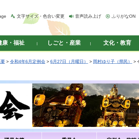
age
文字サイズ・色合い変更
音声読み上げ
ふりがなON
健康・福祉
しごと・産業
文化・教育
概要
>
令和4年6月定例会
>
6月27日（月曜日）
>
岡村ゆり子（県民）
>