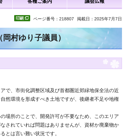
会
各種ご案内
議会広報
ページ番号：218807
掲載日：2025年7月7日
文（岡村ゆり子議員）
リアで、市街化調整区域及び首都圏近郊緑地保全法の近
な自然環境を形成すべき土地ですが、後継者不足や地権
めの場所のことで、開発許可が不要なため、このエリア
がなされていれば問題はありませんが、資材か廃棄物か
いるとは言い難い状況です。