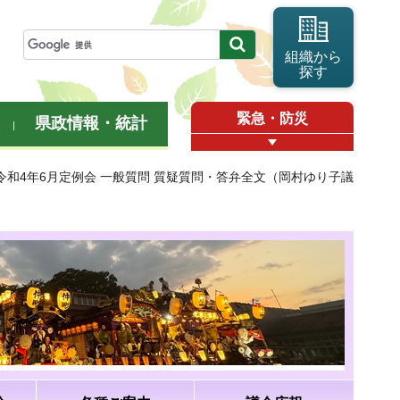
組織から
探す
緊急・防災
県政情報・統計
 令和4年6月定例会 一般質問 質疑質問・答弁全文（岡村ゆり子議