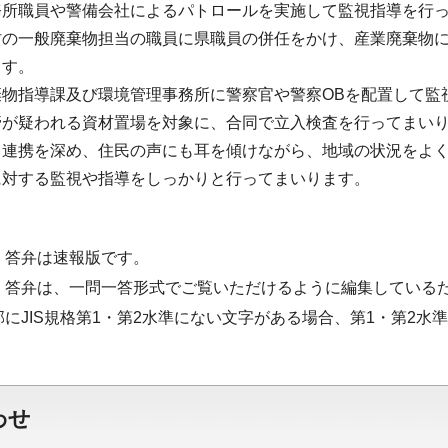
務所職員や警備会社によるパトロールを実施して監視指導を行
村の一般廃棄物担当の職員に県職員の併任をかけ、産業廃棄物
ます。
棄物指導課及び環境管理事務所に警察官や警察OBを配置して監
管が疑われる資材置場を対象に、合同で立入検査を行ってまい
と連携を深め、住民の声にも耳を傾けながら、地域の状況をよ
に対する監視や指導をしっかりと行ってまいります。
・答弁は速報版です。
・答弁は、一問一答形式でご覧いただけるように編集している
部にJIS規格第1・第2水準にない文字がある場合、第1・第2
わせ