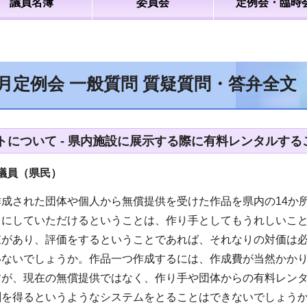
議員名簿
委員会
定例会・臨時
6月定例会 一般質問 質疑質問・答弁全
トについて - 県内施設に展示する際に有料レンタルする
議員（県民）
作成された団体や個人から無償提供を受けた作品を県内の14か
目にしていただけるということは、作り手としてもうれしいこ
値があり、評価をするということであれば、それなりの対価は
いないでしょうか。作品一つ作成するには、作成費が当然かか
すが、現在の無償提供ではなく、作り手や団体からの有料レン
酬を得るというようなシステムをとることはできないでしょう