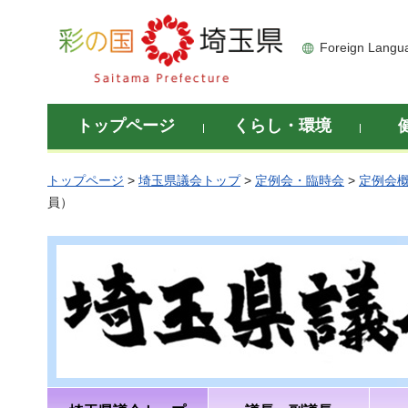
彩の国 埼玉県
Foreign Langu
トップページ
くらし・環境
トップページ
>
埼玉県議会トップ
>
定例会・臨時会
>
定例会
員）