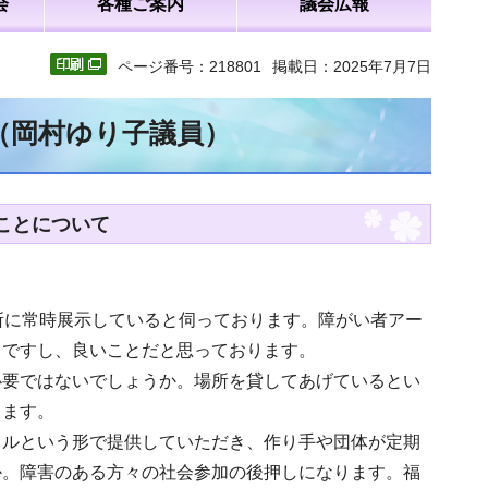
会
各種ご案内
議会広報
ページ番号：218801
掲載日：2025年7月7日
文（岡村ゆり子議員）
ことについて
所に常時展示していると伺っております。障がい者アー
とですし、良いことだと思っております。
必要ではないでしょうか。場所を貸してあげているとい
ります。
タルという形で提供していただき、作り手や団体が定期
か。障害のある方々の社会参加の後押しになります。福