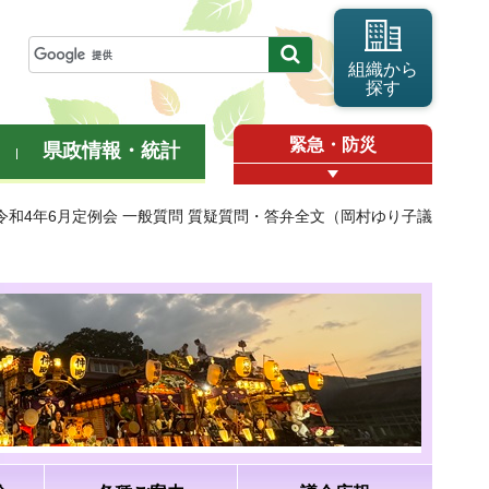
組織から
探す
緊急・防災
県政情報・統計
 令和4年6月定例会 一般質問 質疑質問・答弁全文（岡村ゆり子議