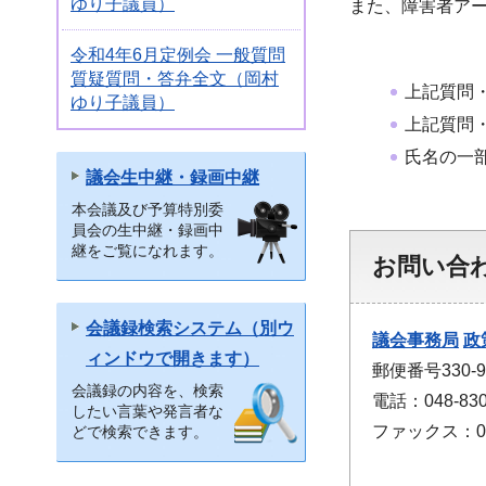
ゆり子議員）
また、障害者ア
令和4年6月定例会 一般質問
質疑質問・答弁全文（岡村
上記質問
ゆり子議員）
上記質問
氏名の一
議会生中継・録画中継
本会議及び予算特別委
員会の生中継・録画中
継をご覧になれます。
お問い合
会議録検索システム（別ウ
議会事務局
政
ィンドウで開きます）
郵便番号330
会議録の内容を、検索
電話：048-830
したい言葉や発言者な
ファックス：048
どで検索できます。