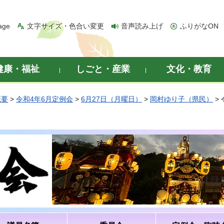
age
文字サイズ・色合い変更
音声読み上げ
ふりがなON
健康・福祉
しごと・産業
文化・教育
概要
>
令和4年6月定例会
>
6月27日（月曜日）
>
岡村ゆり子（県民）
>