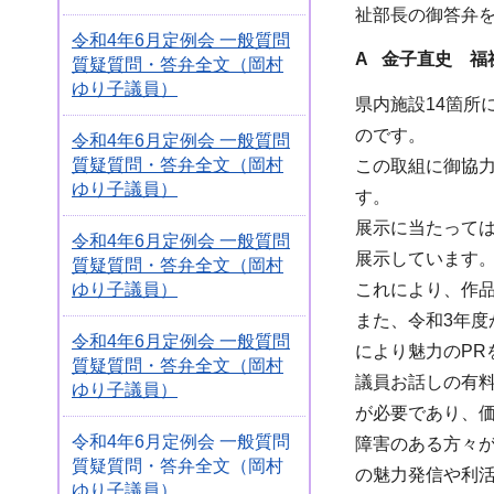
祉部長の御答弁
令和4年6月定例会 一般質問
A 金子直史 福
質疑質問・答弁全文（岡村
ゆり子議員）
県内施設14箇
のです。
令和4年6月定例会 一般質問
質疑質問・答弁全文（岡村
この取組に御協
ゆり子議員）
す。
展示に当たって
令和4年6月定例会 一般質問
展示しています
質疑質問・答弁全文（岡村
ゆり子議員）
これにより、作
また、令和3年度
令和4年6月定例会 一般質問
により魅力のPR
質疑質問・答弁全文（岡村
議員お話しの有
ゆり子議員）
が必要であり、
令和4年6月定例会 一般質問
障害のある方々
質疑質問・答弁全文（岡村
の魅力発信や利
ゆり子議員）