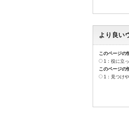
より良い
このページの
1：役に立
このページの
1：見つけ