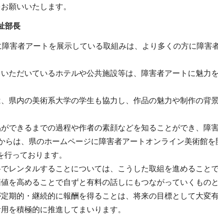
をお願いいたします。
祉部長
所に障害者アートを展示している取組みは、より多くの方に障害
力いただいているホテルや公共施設等は、障害者アートに魅力
は、県内の美術系大学の学生も協力し、作品の魅力や制作の背
。
品ができるまでの過程や作者の素顔などを知ることができ、障
からは、県のホームページに障害者アートオンライン美術館を
を行っております。
料でレンタルすることについては、こうした取組を進めること
価値を高めることで自ずと有料の話しにもつながっていくもの
が定期的・継続的に報酬を得ることは、将来の目標として大変
活用を積極的に推進してまいります。